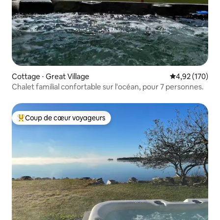
Cottage ⋅ Great Village
Évaluation moy
4,92 (170)
Chalet familial confortable sur l'océan, pour 7 personnes.
Coup de cœur voyageurs
Coups de cœur voyageurs les plus appréciés