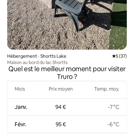
Hébergement ⋅ Shortts Lake
Évaluation
5 (37)
Maison au bord du lac Shortts
Quel est le meilleur moment pour visiter
Truro ?
Mois
Prix moyen
Temp. moy.
Janv.
94 €
-7 °C
Févr.
95 €
-6 °C