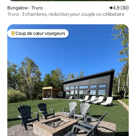
Bungalow ⋅ Truro
Évaluation m
4,9 (30)
Truro : 3 chambres, réduction pour couple ou célibataire
Coup de cœur voyageurs
Coups de cœur voyageurs les plus appréciés