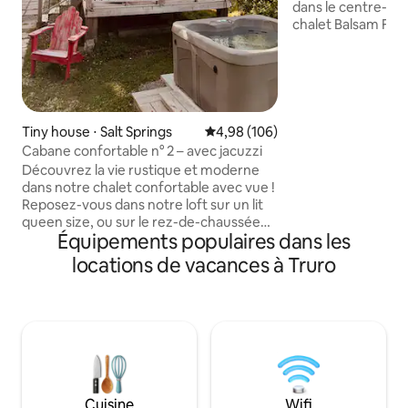
dans le centre-vill
chalet Balsam Fir 
accessible et sans
ont des problème
ou des personnes 
d'espace dans le cha
dans cette cabane
bain, une petite k
Tiny house ⋅ Salt Springs
Évaluation moyenne sur la base 
4,98 (106)
JACUZZI ! Nos log
Cabane confortable n° 2 – avec jacuzzi
sauvage sont niché
Découvrez la vie rustique et moderne
en étant à seulem
dans notre chalet confortable avec vue !
ville de Truro av
Reposez-vous dans notre loft sur un lit
locaux, d'excellen
queen size, ou sur le rez-de-chaussée
et des attractions
Équipements populaires dans les
sur le canapé-lit double. La kitchenette
populaires.
comprend un mini réfrigérateur, des
locations de vacances à Truro
ustensiles et une plaque de cuisson au
propane. Profitez du divertissement
avec une télévision connectée de 24" à
l'étage. À l'extérieur, détendez-vous
dans le jacuzzi privé, rassemblez-vous
autour de la cheminée ou détendez-
vous avec un livre dans votre chaise
adirondack préférée et savourez les
Cuisine
Wifi