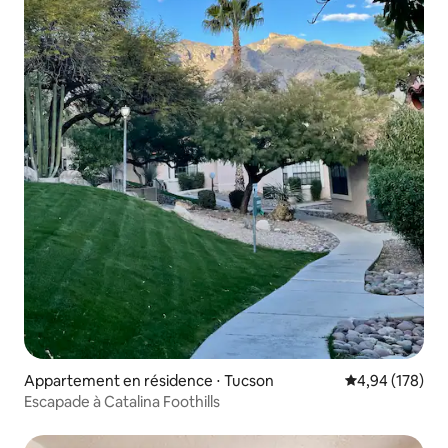
Appartement en résidence ⋅ Tucson
Évaluation moy
4,94 (178)
Escapade à Catalina Foothills