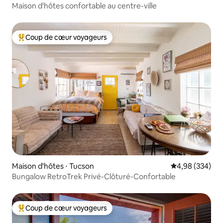
Maison d'hôtes confortable au centre-ville
Coup de cœur voyageurs
Coups de cœur voyageurs les plus appréciés
Maison d'hôtes ⋅ Tucson
Évaluation moy
4,98 (334)
Bungalow RetroTrek Privé-Clôturé-Confortable
Coup de cœur voyageurs
Coups de cœur voyageurs les plus appréciés