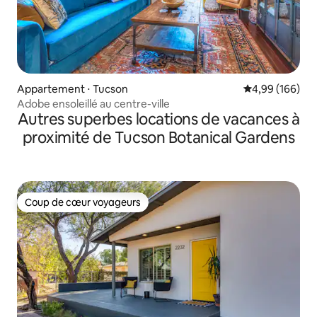
Appartement ⋅ Tucson
Évaluation moy
4,99 (166)
Adobe ensoleillé au centre-ville
Autres superbes locations de vacances à
proximité de Tucson Botanical Gardens
Coup de cœur voyageurs
Coup de cœur voyageurs