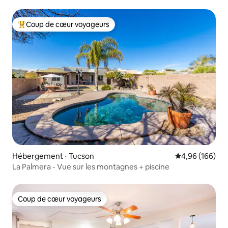
de Tucson
Coup de cœur voyageurs
Coups de cœur voyageurs les plus appréciés
Hébergement ⋅ Tucson
Évaluation moy
4,96 (166)
La Palmera - Vue sur les montagnes + piscine
Coup de cœur voyageurs
Coup de cœur voyageurs