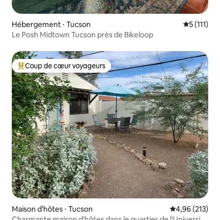
Hébergement ⋅ Tucson
Évaluation
5 (111)
Le Posh Midtown Tucson près de Bikeloop
Coup de cœur voyageurs
Coups de cœur voyageurs les plus appréciés
Maison d'hôtes ⋅ Tucson
Évaluation moy
4,96 (213)
Charmante maison d'hôtes dans le quartier de l'Université