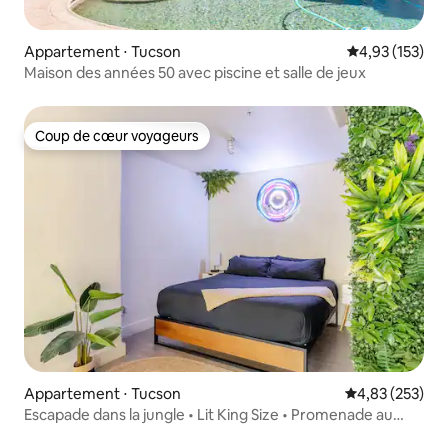
Appartement ⋅ Tucson
Évaluation moy
4,93 (153)
Maison des années 50 avec piscine et salle de jeux
Coup de cœur voyageurs
Coup de cœur voyageurs
Appartement ⋅ Tucson
Évaluation moy
4,83 (253)
Escapade dans la jungle • Lit King Size • Promenade au
centre-ville et à l'Université d'Arizona