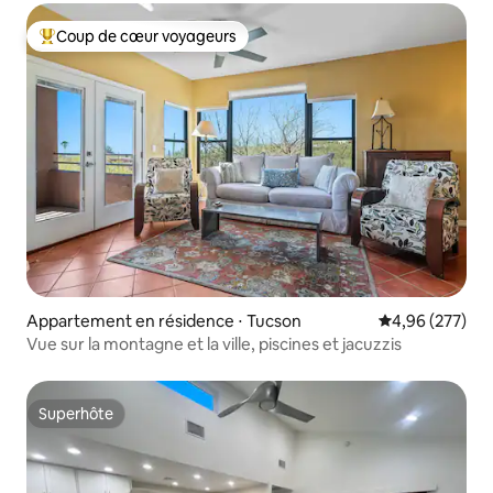
Coup de cœur voyageurs
Coups de cœur voyageurs les plus appréciés
Appartement en résidence ⋅ Tucson
Évaluation moy
4,96 (277)
Vue sur la montagne et la ville, piscines et jacuzzis
Superhôte
Superhôte