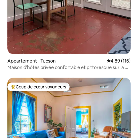
Appartement ⋅ Tucson
Évaluation moy
4,89 (116)
Maison d'hôtes privée confortable et pittoresque sur la 4e
Avenue
Coup de cœur voyageurs
Coups de cœur voyageurs les plus appréciés