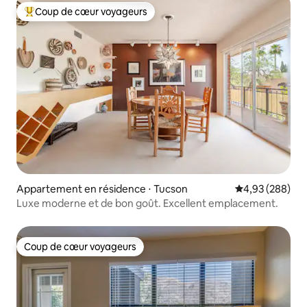
Coup de cœur voyageurs
Coups de cœur voyageurs les plus appréciés
Appartement en résidence ⋅ Tucson
Évaluation moy
4,93 (288)
Luxe moderne et de bon goût. Excellent emplacement.
Coup de cœur voyageurs
Coup de cœur voyageurs