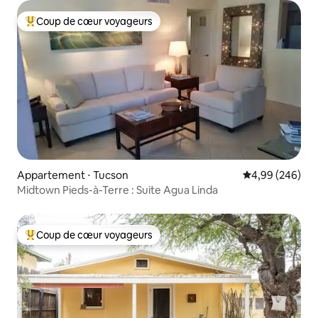
Coup de cœur voyageurs
Coups de cœur voyageurs les plus appréciés
Appartement ⋅ Tucson
Évaluation moy
4,99 (246)
Midtown Pieds-à-Terre : Suite Agua Linda
Coup de cœur voyageurs
Coups de cœur voyageurs les plus appréciés