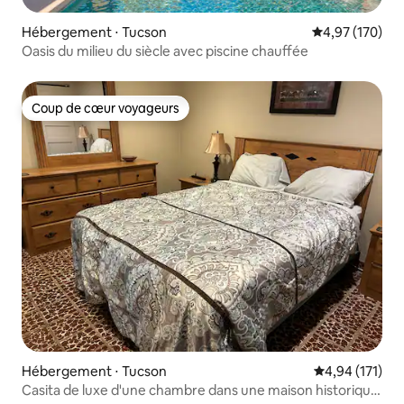
Hébergement ⋅ Tucson
Évaluation moy
4,97 (170)
Oasis du milieu du siècle avec piscine chauffée
Coup de cœur voyageurs
Coup de cœur voyageurs
Hébergement ⋅ Tucson
Évaluation moy
4,94 (171)
Casita de luxe d'une chambre dans une maison historique