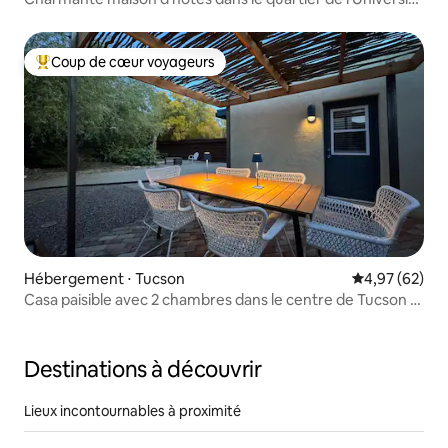
de l'Arizona
Coup de cœur voyageurs
Coups de cœur voyageurs les plus appréciés
Hébergement ⋅ Tucson
Évaluation mo
4,97 (62)
Casa paisible avec 2 chambres dans le centre de Tucson +
bureau
Destinations à découvrir
Lieux incontournables à proximité