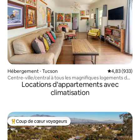
Hébergement ⋅ Tucson
Évaluation moy
4,83 (933)
Centre-ville/central à tous les magnifiques logements de
Locations d'appartements avec
Tucson
climatisation
Coup de cœur voyageurs
Coups de cœur voyageurs les plus appréciés