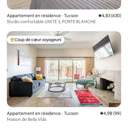
Appartement en résidence ⋅ Tucson
Évaluation moy
4,83 (430)
Studio confortable UNITÉ 3, PORTE BLANCHE
Coup de cœur voyageurs
Coups de cœur voyageurs les plus appréciés
Appartement en résidence ⋅ Tucson
Évaluation mo
4,98 (99)
Maison de Bella Vida