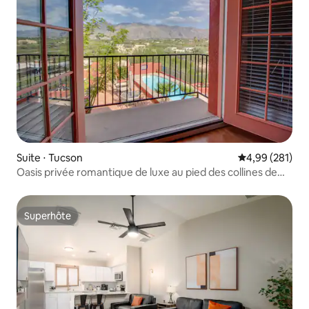
Suite ⋅ Tucson
Évaluation moy
4,99 (281)
Oasis privée romantique de luxe au pied des collines de
Tucson
Superhôte
Superhôte