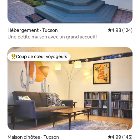
Hébergement ⋅ Tucson
Évaluation moy
4,98 (124)
Une petite maison avec un grand accueil !
Coup de cœur voyageurs
Coups de cœur voyageurs les plus appréciés
Maison d'hôtes ⋅ Tucson
Évaluation moy
4,99 (145)