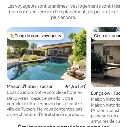
Les voyageurs sont unanimes : ces logements sont très
bien notés en termes d'emplacement, de propreté et
plus encore.
Coup de cœur voyageurs
Coup de cœur vo
Coups de cœur voyageurs les plus appréciés
Coup de cœur vo
Maison d'hôtes ⋅ Tucson
Évaluation moyenne sur la base 
4,96 (511)
L'oasis Zendo. Votre complexe hôtelier
Bungalow ⋅ Tucso
privé à Tucson.
Découvrez l'oasis de Zendo, votre
Maison historique
complexe hôtelier privé dans le centre-
Maison historique
ville de Tucson. Ne vous contentez pas
l'Arizona construi
d’une chambre d’hôtel stérile qui peut
planchers en chên
coûter des centaines d’euros de plus. Le
armoires de cuisin
Zendo offre une ambiance de retraite
La maison a été mi