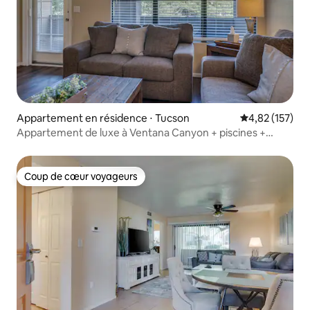
Appartement en résidence ⋅ Tucson
Évaluation moy
4,82 (157)
Appartement de luxe à Ventana Canyon + piscines +
Sabino Canyon !
Coup de cœur voyageurs
Coup de cœur voyageurs