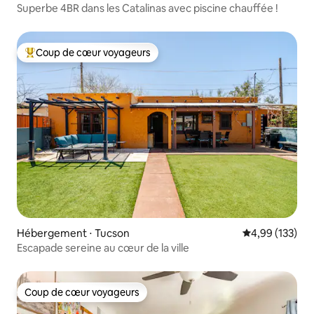
Superbe 4BR dans les Catalinas avec piscine chauffée !
Coup de cœur voyageurs
Coups de cœur voyageurs les plus appréciés
Hébergement ⋅ Tucson
Évaluation moy
4,99 (133)
Escapade sereine au cœur de la ville
Coup de cœur voyageurs
Coup de cœur voyageurs