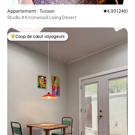
Appartement ⋅ Tucson
Évaluation moy
4,93 (246)
Studio #4 Ironwood Living Desert
Coup de cœur voyageurs
Coups de cœur voyageurs les plus appréciés