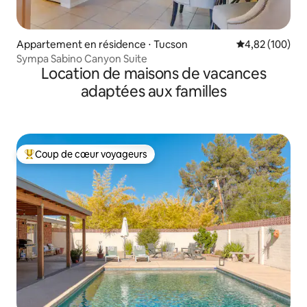
Appartement en résidence ⋅ Tucson
Évaluation moy
4,82 (100)
Sympa Sabino Canyon Suite
Location de maisons de vacances
adaptées aux familles
Coup de cœur voyageurs
Coups de cœur voyageurs les plus appréciés