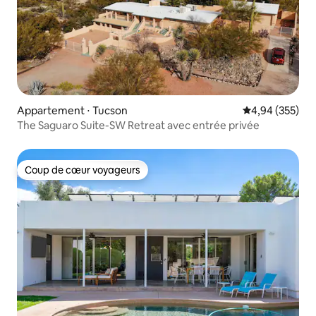
Appartement ⋅ Tucson
Évaluation moy
4,94 (355)
The Saguaro Suite-SW Retreat avec entrée privée
Coup de cœur voyageurs
Coup de cœur voyageurs