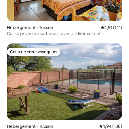
Hébergement ⋅ Tucson
Évaluation moy
4,91 (141)
Casita privée du sud-ouest avec jardin luxuriant
Coup de cœur voyageurs
Coup de cœur voyageurs
Hébergement ⋅ Tucson
Évaluation moy
4,94 (108)