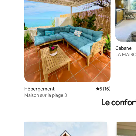
Cabane
LA MAISO
Hébergement
Évaluation moyenne
5 (16)
Maison sur la plage 3
Le confor