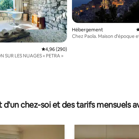
Hébergement
É
Chez Paola. Maison d'époque e
grande valeur.
Évaluation moyenne sur la base de 290 commen
4,96 (290)
N SUR LES NUAGES « PETRA »
 sur la base de 16 commentaires : 5 sur 5
t d'un chez-soi et des tarifs mensuels 