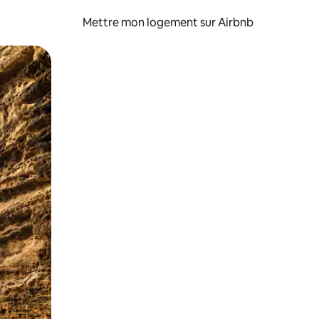
Mettre mon logement sur Airbnb
sant glisser.