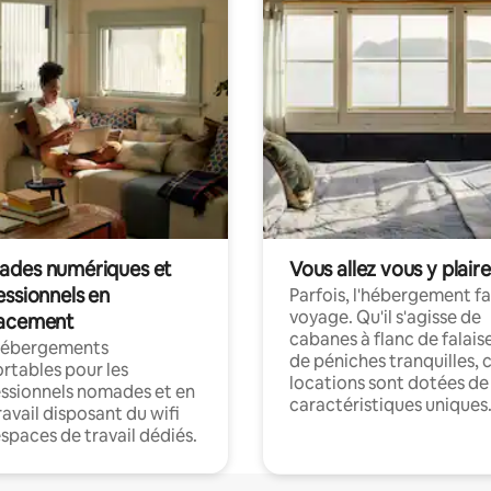
des numériques et
Vous allez vous y plaire
essionnels en
Parfois, l'hébergement fai
voyage. Qu'il s'agisse de
acement
cabanes à flanc de falais
hébergements
de péniches tranquilles, 
rtables pour les
locations sont dotées de
ssionnels nomades et en
caractéristiques uniques
ravail disposant du wifi
espaces de travail dédiés.