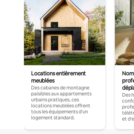
Locations entièrement
Noma
meublées
prof
dépl
Des cabanes de montagne
paisibles aux appartements
Des 
urbains pratiques, ces
confo
locations meublées offrent
profe
tous les équipements d'un
télét
logement standard.
et d'