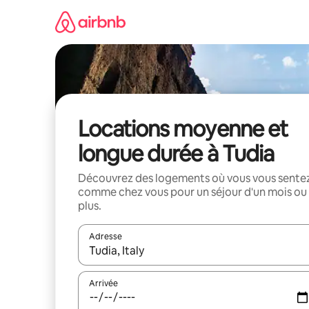
Aller
directement
au
contenu
Locations moyenne et
longue durée à Tudia
Découvrez des logements où vous vous sente
comme chez vous pour un séjour d'un mois ou
plus.
Adresse
Lorsque les résultats s'affichent, utilisez les flèc
Arrivée