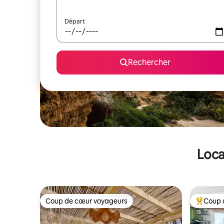
Départ
Rechercher
Loca
Coup de cœur voyageurs
Coup 
Coup de cœur voyageurs
Coups de