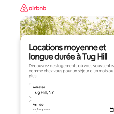
Aller
directement
au
contenu
Locations moyenne et
longue durée à Tug Hill
Découvrez des logements où vous vous sente
comme chez vous pour un séjour d'un mois ou
plus.
Adresse
Lorsque les résultats s'affichent, utilisez les flèc
Arrivée