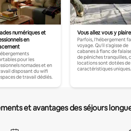
des numériques et
Vous allez vous y plaire
essionnels en
Parfois, l'hébergement fai
voyage. Qu'il s'agisse de
acement
cabanes à flanc de falais
hébergements
de péniches tranquilles, 
rtables pour les
locations sont dotées de
ssionnels nomades et en
caractéristiques uniques
ravail disposant du wifi
espaces de travail dédiés.
ments et avantages des séjours longu