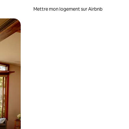
Mettre mon logement sur Airbnb
sant glisser.