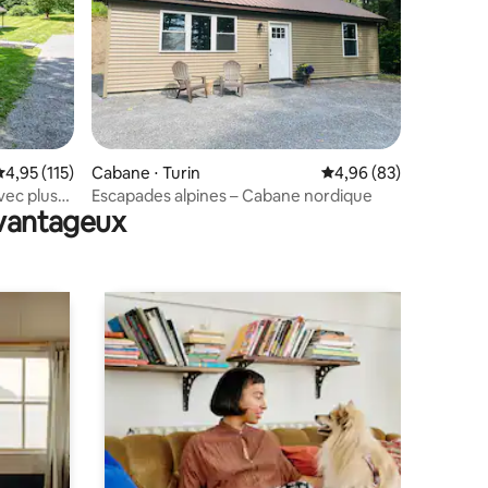
mmentaires : 5 sur 5
valuation moyenne sur la base de 115 commentaires : 4,95 sur 5
4,95 (115)
Cabane ⋅ Turin
Évaluation moyenne su
4,96 (83)
vec plus
Escapades alpines – Cabane nordique
avantageux