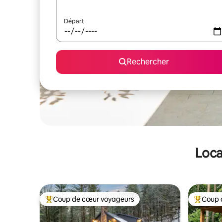
Départ
Rechercher
Loca
Coup de cœur voyageurs
Coup 
Coups de cœur voyageurs les plus appréciés
Coups de