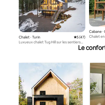
Cabane ⋅ 
Chalet en
Chalet ⋅ Turin
Évaluation moyenne
5 (47)
acceptés/
Luxueux chalet Tug Hill sur les sentiers
Le confor
de VTT