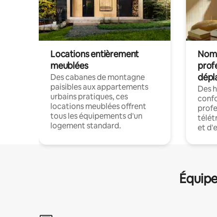
Locations entièrement
Noma
meublées
prof
dépl
Des cabanes de montagne
paisibles aux appartements
Des 
urbains pratiques, ces
confo
locations meublées offrent
profe
tous les équipements d'un
télét
logement standard.
et d'
Équipe