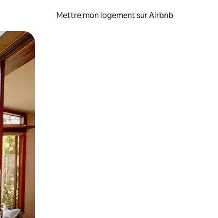
Mettre mon logement sur Airbnb
sant glisser.