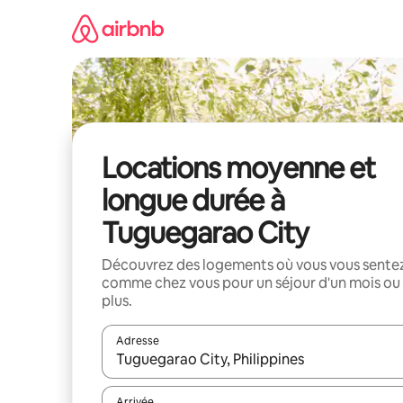
Aller
directement
au
contenu
Locations moyenne et
longue durée à
Tuguegarao City
Découvrez des logements où vous vous sente
comme chez vous pour un séjour d'un mois ou
plus.
Adresse
Lorsque les résultats s'affichent, utilisez les flèc
Arrivée