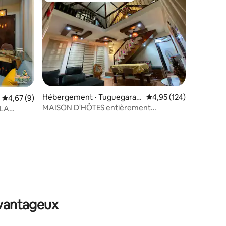
Hébergement ⋅ Tuguegarao
Évaluation moyenne sur
4,95 (124)
Évaluation moyenne sur la base de 9 commentaires : 4,67 sur 5
4,67 (9)
City
MAISON D'HÔTES entièrement
 LA
climatisée avec parking privé
mmentaires : 5 sur 5
avantageux