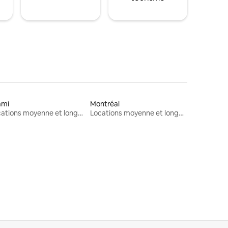
ami
Montréal
Locations moyenne et longue durée
Locations moyenne et longue durée