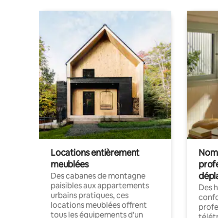
Locations entièrement
Noma
meublées
prof
dépl
Des cabanes de montagne
paisibles aux appartements
Des 
urbains pratiques, ces
confo
locations meublées offrent
profe
tous les équipements d'un
télét