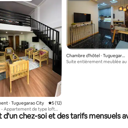
Chambre d'hôtel ⋅ Tuguegarao
City
Suite entièrement meublée au
Sunrise Suites
e sur la base de 8 commentaires : 5 sur 5
ent ⋅ Tuguegarao City
Évaluation moyenne sur la base de 12 co
5 (12)
4) - Appartement de type loft
t d'un chez-soi et des tarifs mensuels 
 et WIFI