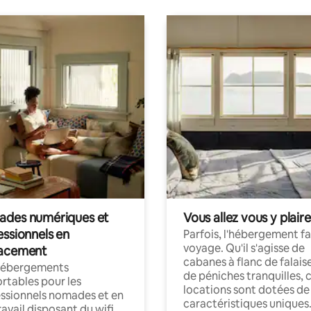
des numériques et
Vous allez vous y plaire
essionnels en
Parfois, l'hébergement fai
voyage. Qu'il s'agisse de
acement
cabanes à flanc de falais
hébergements
de péniches tranquilles, 
rtables pour les
locations sont dotées de
ssionnels nomades et en
caractéristiques uniques
ravail disposant du wifi