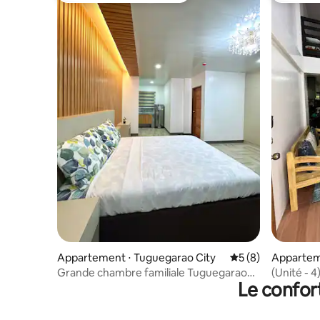
Appartement ⋅ Tuguegarao City
Évaluation moyenn
5 (8)
Appartem
Grande chambre familiale Tuguegarao
(Unité - 
Le confor
avec WIFI Netflix Parking
avec clim