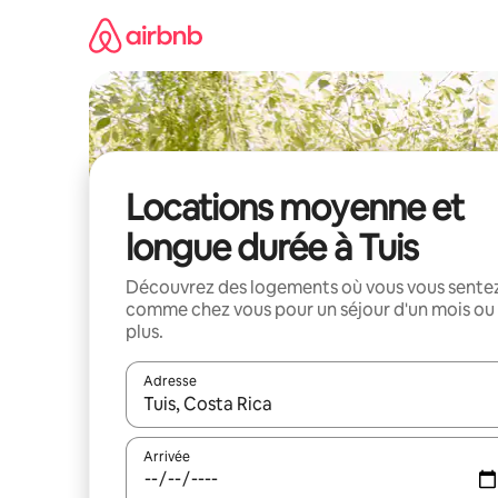
Aller
directement
au
contenu
Locations moyenne et
longue durée à Tuis
Découvrez des logements où vous vous sente
comme chez vous pour un séjour d'un mois ou
plus.
Adresse
Lorsque les résultats s'affichent, utilisez les flèc
Arrivée