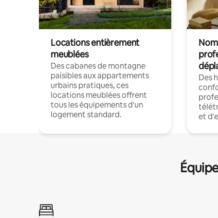
Locations entièrement
Noma
meublées
prof
dépl
Des cabanes de montagne
paisibles aux appartements
Des 
urbains pratiques, ces
confo
locations meublées offrent
profe
tous les équipements d'un
télét
logement standard.
et d'
Équipe