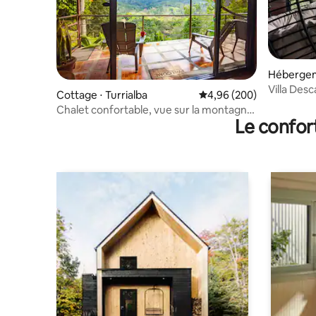
Hébergeme
Villa Des
Cottage ⋅ Turrialba
Évaluation moyenne sur 
4,96 (200)
Chalet confortable, vue sur la montagne,
Le confor
Turrialba