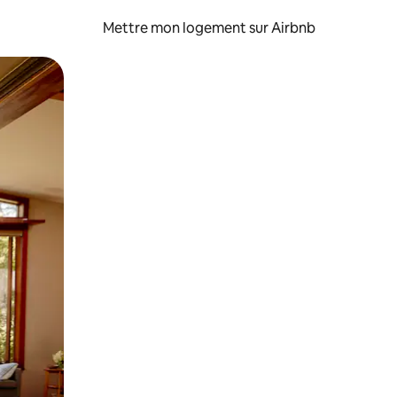
Mettre mon logement sur Airbnb
sant glisser.