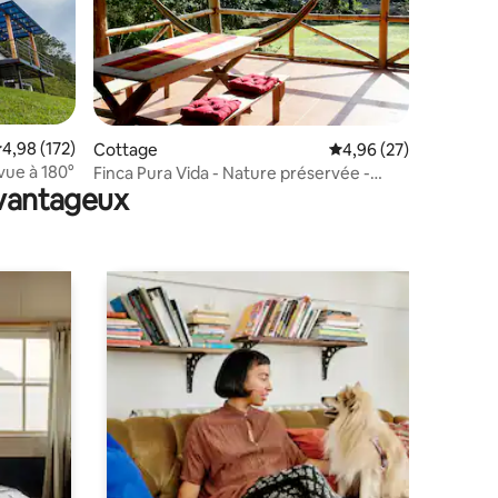
mmentaires : 5 sur 5
valuation moyenne sur la base de 172 commentaires : 4,98 sur 5
4,98 (172)
Cottage
Évaluation moyenne su
4,96 (27)
ue à 180°
Finca Pura Vida - Nature préservée -
avantageux
WLan 120 mbps