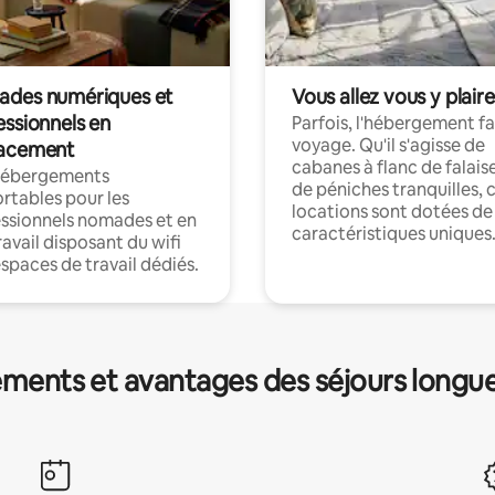
des numériques et
Vous allez vous y plaire
essionnels en
Parfois, l'hébergement fai
voyage. Qu'il s'agisse de
acement
cabanes à flanc de falais
hébergements
de péniches tranquilles, 
rtables pour les
locations sont dotées de
ssionnels nomades et en
caractéristiques uniques
ravail disposant du wifi
espaces de travail dédiés.
ments et avantages des séjours longu