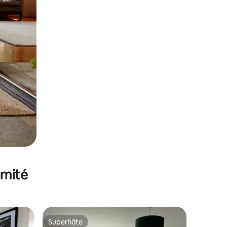
imité
Superhôte
lus appréciés
Superhôte