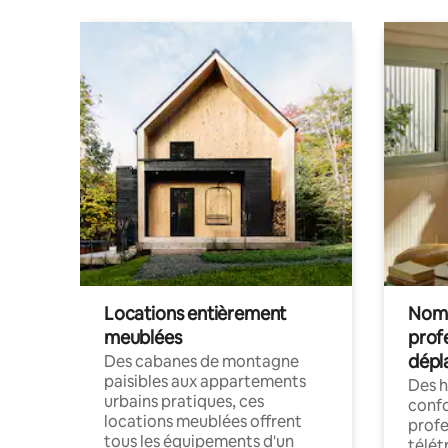
Locations entièrement
Noma
meublées
prof
dépl
Des cabanes de montagne
paisibles aux appartements
Des 
urbains pratiques, ces
confo
locations meublées offrent
profe
tous les équipements d'un
télét