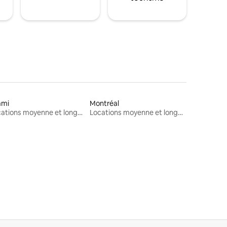
ami
Montréal
Locations moyenne et longue durée
Locations moyenne et longue durée