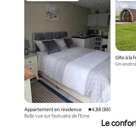
Gîte à la 
Un endroi
Bundoran 
Appartement en résidence
Évaluation moyenne sur
4,88 (88)
Belle vue sur l'estuaire de l'Erne
Le confor