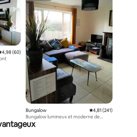
Évaluation moyenne sur la base de 60 commentaires : 4,98 sur 5
4,98 (60)
taires : 4,99 sur 5
ont
Bungalow
Évaluation moyenne sur
4,81 (241)
Bungalow lumineux et moderne de
avantageux
3 chambres à Bundoran