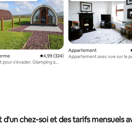
Appartement
ferme
Évaluation moyenne sur la base de 324 commen
4,99 (324)
Appartement avec vue sur le p
t pour s'évader. Glamping à
avec vue sur la mer
 la base de 88 commentaires : 4,88 sur 5
t d'un chez-soi et des tarifs mensuels 