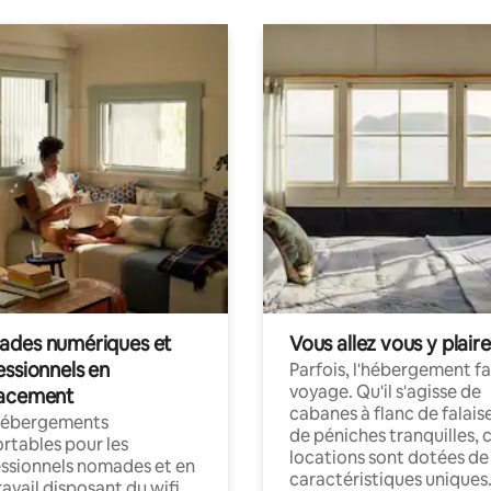
des numériques et
Vous allez vous y plaire
essionnels en
Parfois, l'hébergement fai
voyage. Qu'il s'agisse de
acement
cabanes à flanc de falais
hébergements
de péniches tranquilles, 
rtables pour les
locations sont dotées de
ssionnels nomades et en
caractéristiques uniques
ravail disposant du wifi