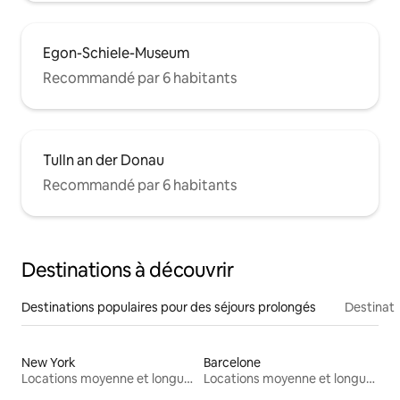
Egon-Schiele-Museum
Recommandé par 6 habitants
Tulln an der Donau
Recommandé par 6 habitants
Destinations à découvrir
Destinations populaires pour des séjours prolongés
Destinati
New York
Barcelone
Locations moyenne et longue durée
Locations moyenne et longue durée