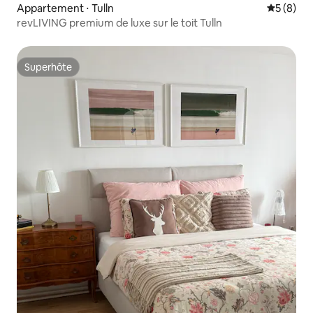
Appartement ⋅ Tulln
Évaluatio
5 (8)
revLIVING premium de luxe sur le toit Tulln
Superhôte
Superhôte