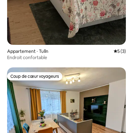
Appartement ⋅ Tulln
Évaluatio
5 (3)
Endroit confortable
Coup de cœur voyageurs
Coup de cœur voyageurs