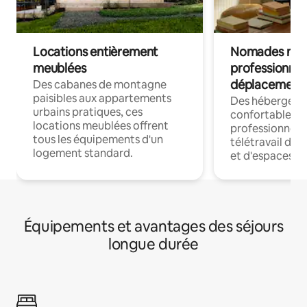
Locations entièrement
Nomades num
meublées
professionnel
déplacement
Des cabanes de montagne
paisibles aux appartements
Des hébergem
urbains pratiques, ces
confortables p
locations meublées offrent
professionnels
tous les équipements d'un
télétravail dis
logement standard.
et d'espaces de
Équipements et avantages des séjours
longue durée