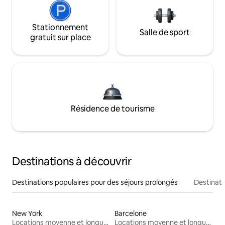
Stationnement
Salle de sport
gratuit sur place
Résidence de tourisme
Destinations à découvrir
Destinations populaires pour des séjours prolongés
Destinati
New York
Barcelone
Locations moyenne et longue durée
Locations moyenne et longue durée