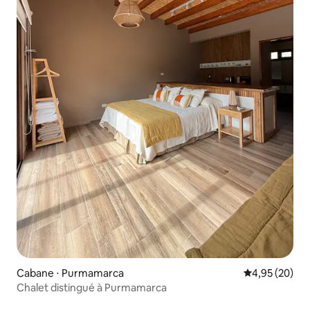
Cabane ⋅ Purmamarca
Évaluation mo
4,95 (20)
Chalet distingué à Purmamarca