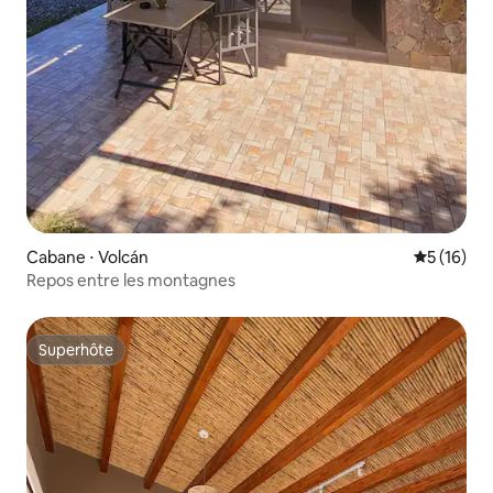
Cabane ⋅ Volcán
Évaluation
5 (16)
Repos entre les montagnes
Superhôte
Superhôte