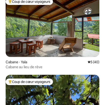
Coup de cœur voyageurs
Coups de cœur voyageurs les plus appréciés
Cabane ⋅ Yala
Évaluation
5 (40)
Cabane au lieu de rêve
Coup de cœur voyageurs
Coups de cœur voyageurs les plus appréciés