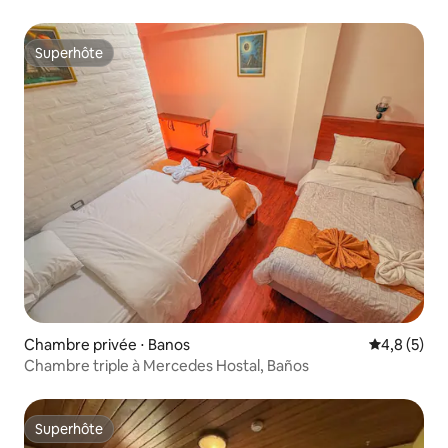
Superhôte
Superhôte
Chambre privée ⋅ Banos
Évaluation 
4,8 (5)
Chambre triple à Mercedes Hostal, Baños
Superhôte
Superhôte