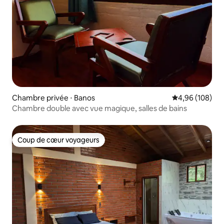
Chambre privée ⋅ Banos
Évaluation moy
4,96 (108)
Chambre double avec vue magique, salles de bains
Coup de cœur voyageurs
Coup de cœur voyageurs