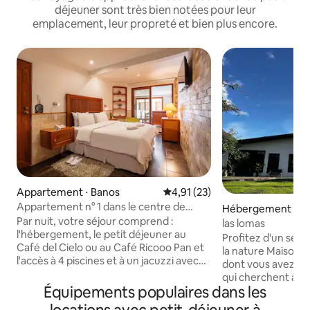
déjeuner sont très bien notées pour leur
emplacement, leur propreté et bien plus encore.
Appartement ⋅ Banos
Évaluation moyenne sur la base
4,91 (23)
Appartement n° 1 dans le centre de
Hébergement ⋅ Pa
l'hôtel Casa del Balcón
Par nuit, votre séjour comprend :
las lomas
l'hébergement, le petit déjeuner au
Profitez d'un séjo
Café del Cielo ou au Café Ricooo Pan et
la nature Maison indépendante a tout ce
l'accès à 4 piscines et à un jacuzzi avec
dont vous avez be
de l'eau chaude volcanique à l'hôtel Luna
qui cherchent à se
Volcán. Appartement 1 - 1er étage a 36
Équipements populaires dans les
ou simplement à 
m² et peut accueillir jusqu'à 3 personnes.
Commodités de l'h