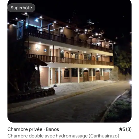
Superhôte
Superhôte
Chambre privée ⋅ Banos
Évaluatio
5 (3)
Chambre double avec hydromassage (Carihuairazo)