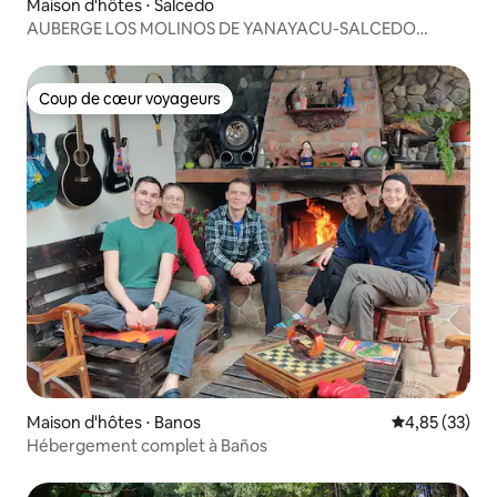
Maison d'hôtes ⋅ Salcedo
AUBERGE LOS MOLINOS DE YANAYACU-SALCEDO
COTOPAXI
Coup de cœur voyageurs
Coup de cœur voyageurs
Maison d'hôtes ⋅ Banos
Évaluation mo
4,85 (33)
Hébergement complet à Baños