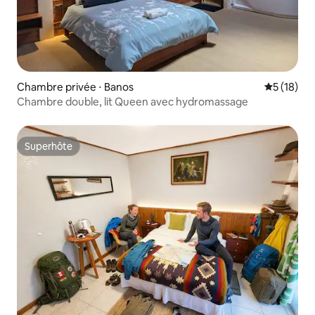
Chambre privée ⋅ Banos
Évaluation
5 (18)
Chambre double, lit Queen avec hydromassage
Superhôte
Superhôte