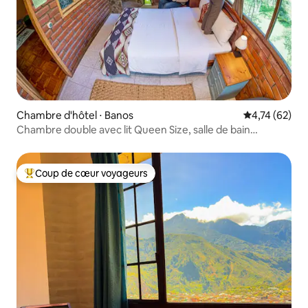
Chambre d'hôtel ⋅ Banos
Évaluation mo
4,74 (62)
Chambre double avec lit Queen Size, salle de bain
extérieure et petit-déjeuner
Coup de cœur voyageurs
Coups de cœur voyageurs les plus appréciés