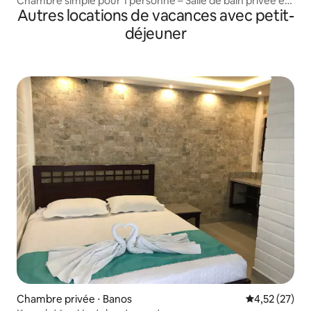
Chambre simple pour 1 personne – Salle de bain privée et
Autres locations de vacances avec petit-
petit-déjeuner
déjeuner
Chambre privée ⋅ Banos
Évaluation mo
4,52 (27)