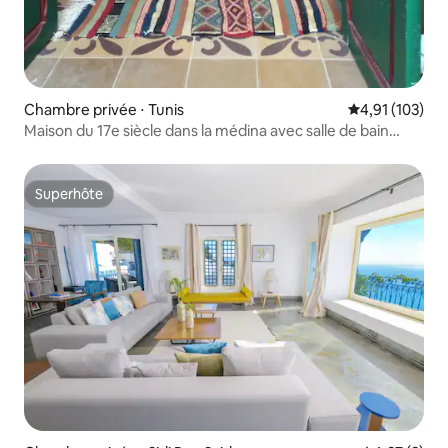
Chambre privée ⋅ Tunis
Évaluation moy
4,91 (103)
Maison du 17e siècle dans la médina avec salle de bain
privée
Superhôte
Superhôte