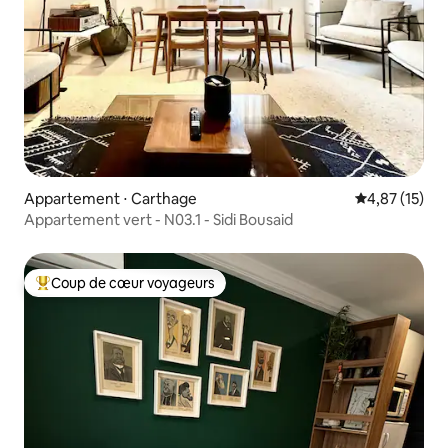
Appartement ⋅ Carthage
Évaluation mo
4,87 (15)
Appartement vert - N03.1 - Sidi Bousaid
Coup de cœur voyageurs
Coups de cœur voyageurs les plus appréciés