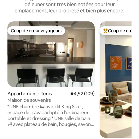
déjeuner sont très bien notées pour leur
emplacement, leur propreté et bien plus encore.
Coup de cœur voyageurs
Coup de cœur 
Coup de cœur voyageurs
Coups de cœur vo
Appartement ⋅ Tunis
Évaluation moyenne sur la base 
4,92 (109)
Maison de souvenirs
*UNE chambre 🛌 avec lit King Size ,
espace de travail adapté à l'ordinateur
portable et dressing * UNE salle de bain
🛁 avec plateau de bain, bougies, savon
liquide, papier toilette et serviettes
propres * Cuisine entièrement équipée