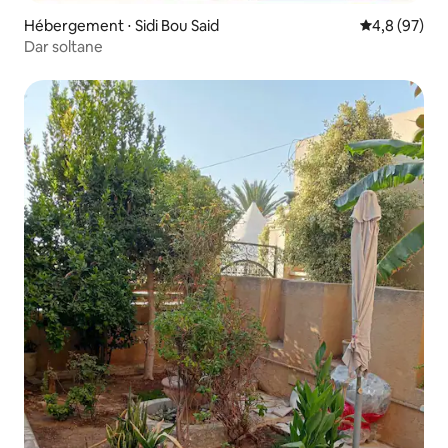
Hébergement ⋅ Sidi Bou Said
Évaluation m
4,8 (97)
Dar soltane