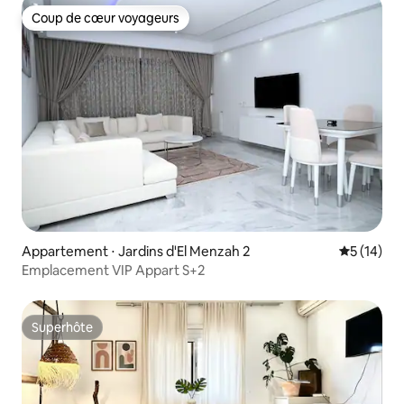
Coup de cœur voyageurs
Coup de cœur voyageurs
Appartement ⋅ Jardins d'El Menzah 2
Évaluation
5 (14)
Emplacement VIP Appart S+2
Superhôte
Superhôte