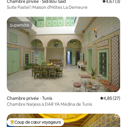
Chambre privée ⋅ Sidi Bou Said
Évaluation m
4,67 (3)
Suite Pastel | Maison d’Hôtes La Demeure
Superhôte
Superhôte
Chambre privée ⋅ Tunis
Évaluation mo
4,85 (27)
Chambre Narjess à DAR YA Médina de Tunis
Coup de cœur voyageurs
Coups de cœur voyageurs les plus appréciés