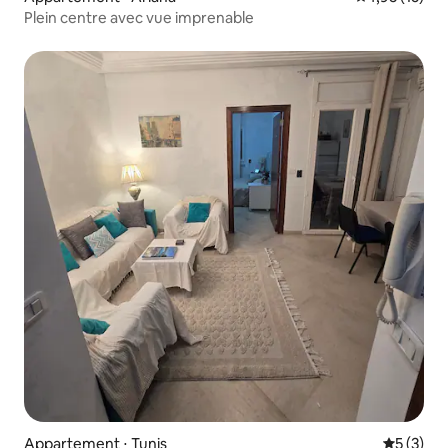
Plein centre avec vue imprenable
Appartement ⋅ Tunis
Évaluatio
5 (3)