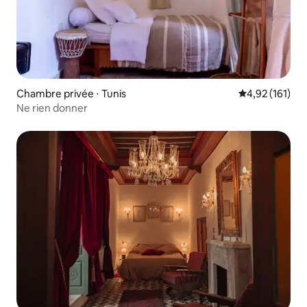
Chambre privée ⋅ Tunis
Évaluation moy
4,92 (161)
Ne rien donner