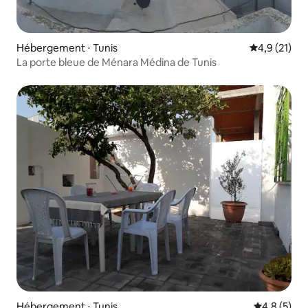
Hébergement ⋅ Tunis
Évaluation m
4,9 (21)
La porte bleue de Ménara Médina de Tunis
Hébergement ⋅ Tunis
Évaluation 
4,8 (5)