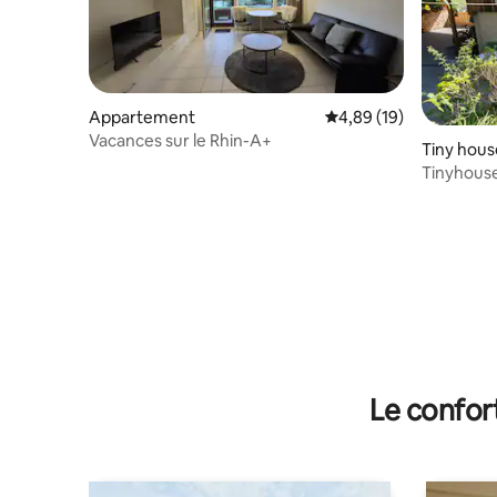
Appartement
Évaluation moyenne su
4,89 (19)
Vacances sur le Rhin-A+
Tiny hous
Tinyhous
Détente, 
Le confor