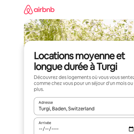
Aller
directement
au
contenu
Locations moyenne et
longue durée à Turgi
Découvrez des logements où vous vous sente
comme chez vous pour un séjour d'un mois ou
plus.
Adresse
Lorsque les résultats s'affichent, utilisez les flèc
Arrivée