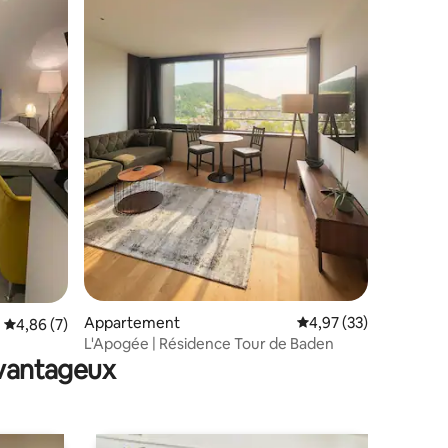
mmentaires : 5 sur 5
Appartement
Évaluation moyenne su
4,97 (33)
Évaluation moyenne sur la base de 7 commentaires : 4,86 sur 5
4,86 (7)
L'Apogée | Résidence Tour de Baden
avantageux