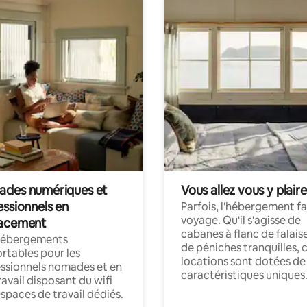
des numériques et
Vous allez vous y plaire
essionnels en
Parfois, l'hébergement fai
voyage. Qu'il s'agisse de
acement
cabanes à flanc de falais
hébergements
de péniches tranquilles, 
rtables pour les
locations sont dotées de
ssionnels nomades et en
caractéristiques uniques
ravail disposant du wifi
espaces de travail dédiés.