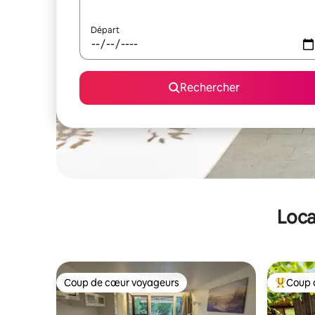
Départ
Rechercher
Loca
Coup de cœur voyageurs
Coup 
Coup de cœur voyageurs
Coups de