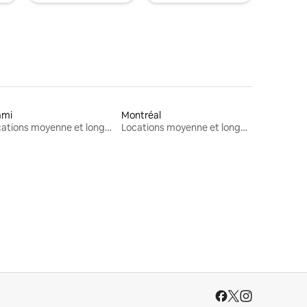
ami
Montréal
Locations moyenne et longue durée
Locations moyenne et longue durée