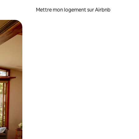
Mettre mon logement sur Airbnb
sant glisser.