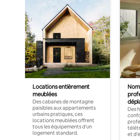
Locations entièrement
Noma
meublées
prof
dépl
Des cabanes de montagne
paisibles aux appartements
Des 
urbains pratiques, ces
confo
locations meublées offrent
profe
tous les équipements d'un
télét
logement standard.
et d'