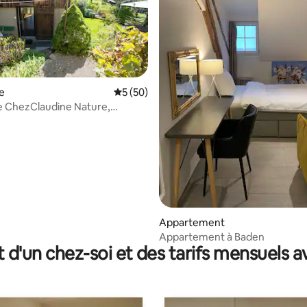
r la base de 19 commentaires : 4,89 sur 5
e
Évaluation moyenne sur la base de 50 co
5 (50)
e ChezClaudine Nature,
Jardin, Aare
Appartement
Appartement à Baden
t d'un chez-soi et des tarifs mensuels 