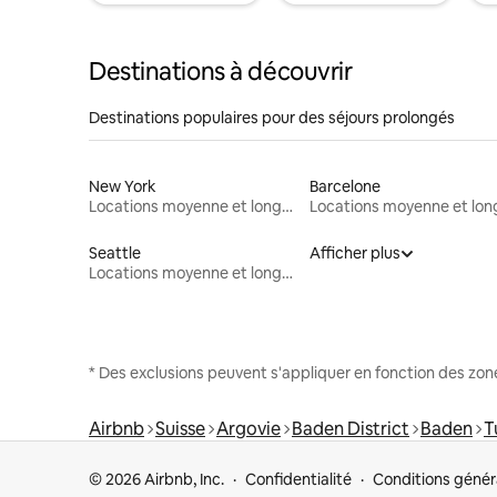
Destinations à découvrir
Destinations populaires pour des séjours prolongés
New York
Barcelone
Locations moyenne et longue durée
Seattle
Afficher plus
Locations moyenne et longue durée
* Des exclusions peuvent s'appliquer en fonction des zo
Airbnb
Suisse
Argovie
Baden District
Baden
T
© 2026 Airbnb, Inc.
Confidentialité
Conditions génér