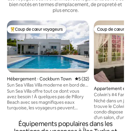
bien notés en termes d'emplacement, de propreté et
plus encore.
Coup de cœur voyageurs
Coup de cœur vo
Coups de cœur voyageurs les plus appréciés
Coup de cœur vo
Hébergement ⋅ Cockburn Town
Évaluation moyenne sur la b
5 (32)
Sun Sea Villas Villa moderne en bord de
Appartement en r
mer avec piscine chauffée
Sun Sea Villa offre tout ce dont vous
Grand Turk
Colwin's #4 Famill
avez besoin ! À quelques pas de Pillory
couchages
Niché dans un jardi
Beach avec ses magnifiques eaux
trouve le Colwin's
turquoise, les voyageurs peuvent
condo dispose d'u
profiter à la fois de la plage et se
d'un salon, d'une
détendre dans leur propre piscine privée
Équipements populaires dans les
et d'une connexion
chauffée par le soleil. Pour l'heure du
Colwin's Place est 
cocktail, rendez-vous sur notre terrasse