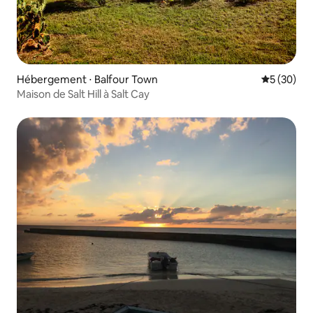
Hébergement ⋅ Balfour Town
Évaluation
5 (30)
Maison de Salt Hill à Salt Cay