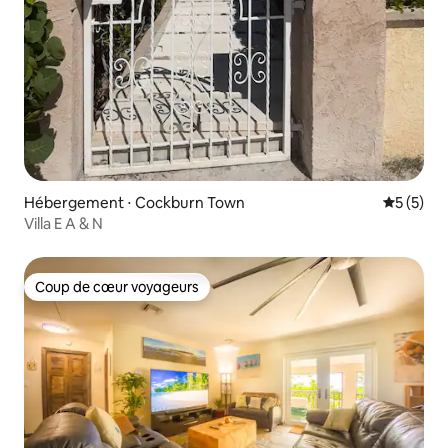
Hébergement ⋅ Cockburn Town
Évaluatio
5 (5)
Villa E A & N
Coup de cœur voyageurs
Coup de cœur voyageurs