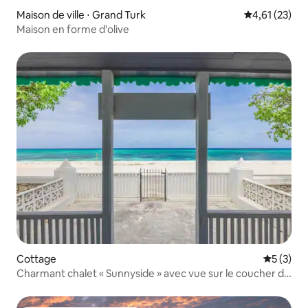
Maison de ville ⋅ Grand Turk
Évaluation mo
4,61 (23)
Maison en forme d'olive
Cottage
Évaluatio
5 (3)
Charmant chalet « Sunnyside » avec vue sur le coucher du
soleil !