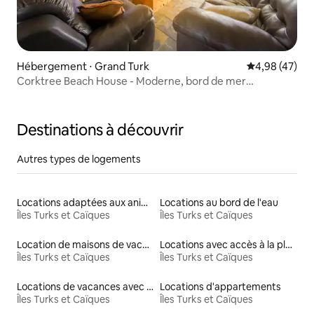
Hébergement ⋅ Grand Turk
Évaluation mo
4,98 (47)
Corktree Beach House - Moderne, bord de mer
2 chambres/3 salles de bain
Destinations à découvrir
Autres types de logements
Locations adaptées aux animaux
Locations au bord de l'eau
Îles Turks et Caïques
Îles Turks et Caïques
Location de maisons de vacances
Locations avec accès à la plage
Îles Turks et Caïques
Îles Turks et Caïques
Locations de vacances avec piscine
Locations d'appartements
Îles Turks et Caïques
Îles Turks et Caïques