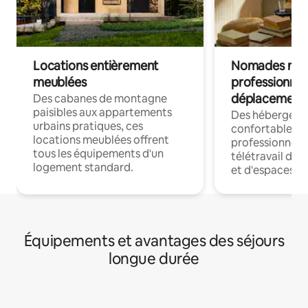
Locations entièrement
Nomades num
meublées
professionnel
déplacement
Des cabanes de montagne
paisibles aux appartements
Des hébergem
urbains pratiques, ces
confortables p
locations meublées offrent
professionnels
tous les équipements d'un
télétravail dis
logement standard.
et d'espaces de
Équipements et avantages des séjours
longue durée