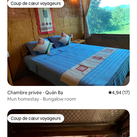
Coup de cœur voyageurs
Coup de cœur voyageurs
Chambre privée ⋅ Quản Bạ
Évaluation mo
4,94 (17)
Mun homestay - Bungalow room
Coup de cœur voyageurs
Coup de cœur voyageurs