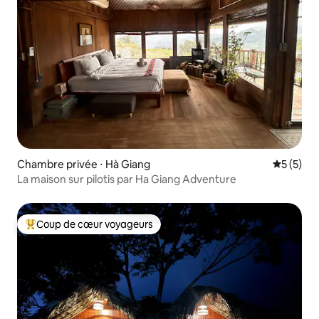
Chambre privée ⋅ Hà Giang
Évaluatio
5 (5)
La maison sur pilotis par Ha Giang Adventure
Coup de cœur voyageurs
Coups de cœur voyageurs les plus appréciés