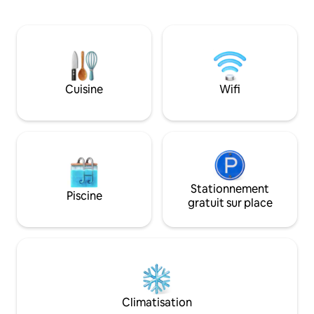
pieds nus sur les chemins de galets, lisez,
refroidissement ou
travaillez ou détendez-vous simplement
de bains privée, e
en écoutant les sons calmes de la
de toilette gratui
nature. Un endroit pour respirer
d'une petite terr
profondément, se détendre et profiter
coussins et d'une 
des plaisirs simples de la vie. 🌿✨ Plus
une tasse de thé o
qu'un hébergement, c'est un endroit
Cuisine
Wifi
toutes les condit
pour respirer, renouer avec soi-même
et se sentir comme chez soi.
Stationnement
Piscine
gratuit sur place
Climatisation