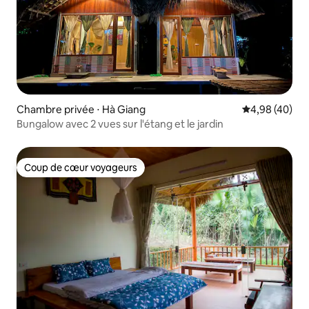
Chambre privée ⋅ Hà Giang
Évaluation mo
4,98 (40)
Bungalow avec 2 vues sur l'étang et le jardin
Coup de cœur voyageurs
Coup de cœur voyageurs