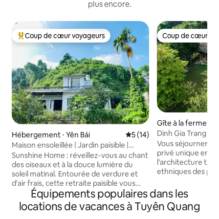
plus encore.
Coup de cœur voyageurs
Coup de cœur vo
Coups de cœur voyageurs les plus appréciés
Coup de cœur vo
Gîte à la ferme ⋅ Y
Dinh Gia Trang ho
Hébergement ⋅ Yên Bái
Évaluation moyenne sur la b
5 (14)
le jardin
Vous séjournerez
Maison ensoleillée | Jardin paisible |
privé unique en b
Maison entière
Sunshine Home : réveillez-vous au chant
l'architecture tra
des oiseaux et à la douce lumière du
ethniques des pr
soleil matinal. Entourée de verdure et
du nord du Vietna
d'air frais, cette retraite paisible vous
chambres ont une 
Équipements populaires dans les
invite à ralentir et à renouer avec la
essentielle, et co
nature. Cueillez des légumes frais et des
locations de vacances à Tuyên Quang
spacieuses et con
fruits de saison dans le jardin, marchez
climatisation compl