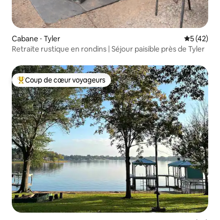
Cabane ⋅ Tyler
Évaluation
5 (42)
Retraite rustique en rondins | Séjour paisible près de Tyler
Coup de cœur voyageurs
Coups de cœur voyageurs les plus appréciés