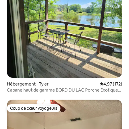
Hébergement ⋅ Tyler
Évaluation moy
4,97 (172)
Cabane haut de gamme BORD DU LAC Porche Exotique
Promenade Pêche
Coup de cœur voyageurs
Coup de cœur voyageurs