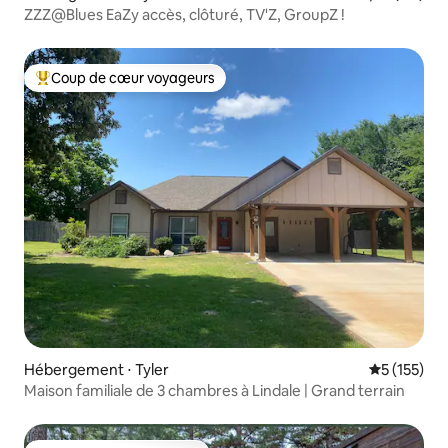
ZZZ@Blues EaZy accès, clôturé, TV'Z, GroupZ !
Coup de cœur voyageurs
Coups de cœur voyageurs les plus appréciés
Hébergement ⋅ Tyler
Évaluation 
5 (155)
Maison familiale de 3 chambres à Lindale | Grand terrain