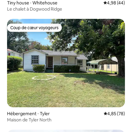
Tiny house ⋅ Whitehouse
Évaluation mo
4,98 (44)
Le chalet à Dogwood Ridge
Coup de cœur voyageurs
Coup de cœur voyageurs
Hébergement ⋅ Tyler
Évaluation mo
4,85 (78)
Maison de Tyler North