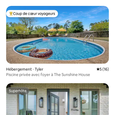
Coup de cœur voyageurs
Coups de cœur voyageurs les plus appréciés
Hébergement ⋅ Tyler
Évaluation
5 (16)
Piscine privée avec foyer à The Sunshine House
Superhôte
Superhôte