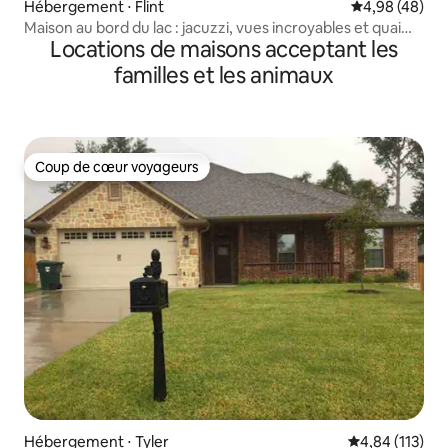
Hébergement ⋅ Flint
Évaluation mo
4,98 (48)
Maison au bord du lac : jacuzzi, vues incroyables et quai
Locations de maisons acceptant les
privé
familles et les animaux
Coup de cœur voyageurs
Coup de cœur voyageurs
Hébergement ⋅ Tyler
Évaluation moy
4,84 (113)