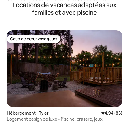
Locations de vacances adaptées aux
brasero
familles et avec piscine
Coup de cœur voyageurs
Coup de cœur voyageurs
Hébergement ⋅ Tyler
Évaluation mo
4,94 (85)
Logement design de luxe • Piscine, brasero, jeux