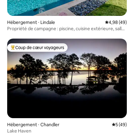
Hébergement ⋅ Lindale
Évaluation mo
4,98 (49)
Propriété de campagne : piscine, cuisine extérieure, salle
de cinéma
Coup de cœur voyageurs
Coups de cœur voyageurs les plus appréciés
Hébergement ⋅ Chandler
Évaluation
5 (49)
Lake Haven