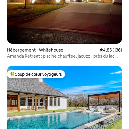
Hébergement ⋅ Whitehouse
Évaluation moy
4,85 (136)
Amanda Retreat : piscine chauffée, jacuzzi, près du lac
Tyler
Coup de cœur voyageurs
Coups de cœur voyageurs les plus appréciés