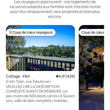
Les voyageurs approuvent : ces logements de
vacances adaptés aux familles sont très bien notés
pour leur emplacement, leur propreté et bien plus
encore.
Coup de cœur voyageurs
Coup de cœur vo
Coups de cœur voyageurs les plus appréciés
Coup de cœur vo
Cottage ⋅ Flint
Évaluation moyenne sur la base 
4,91 (424)
5 min Tyler, vue fabuleuse !
VEUILLEZ LIRE LA DESCRIPTION
COMPLÈTE AVANT DE RÉSERVER. Un
peu moins de 600 pieds carrés Lit Queen
size, salle de bain complète, matelas
gonflable Queen size pour le salon, lits
jumeaux et lits gigognes jumeaux Faites