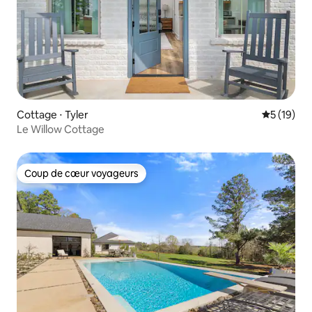
Cottage ⋅ Tyler
Évaluation
5 (19)
Le Willow Cottage
Coup de cœur voyageurs
Coup de cœur voyageurs