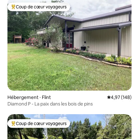
Coup de cœur voyageurs
Coups de cœur voyageurs les plus appréciés
Hébergement ⋅ Flint
Évaluation moy
4,97 (148)
Diamond P - La paix dans les bois de pins
Coup de cœur voyageurs
Coups de cœur voyageurs les plus appréciés