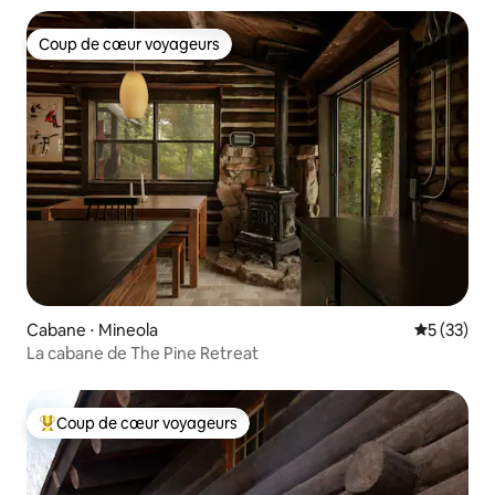
Coup de cœur voyageurs
Coup de cœur voyageurs
Cabane ⋅ Mineola
Évaluation
5 (33)
La cabane de The Pine Retreat
Coup de cœur voyageurs
Coups de cœur voyageurs les plus appréciés