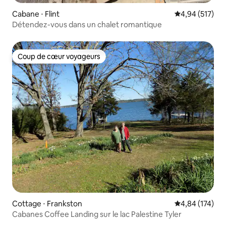
Cabane ⋅ Flint
Évaluation moy
4,94 (517)
Détendez-vous dans un chalet romantique
Coup de cœur voyageurs
Coup de cœur voyageurs
Cottage ⋅ Frankston
Évaluation moy
4,84 (174)
Cabanes Coffee Landing sur le lac Palestine Tyler