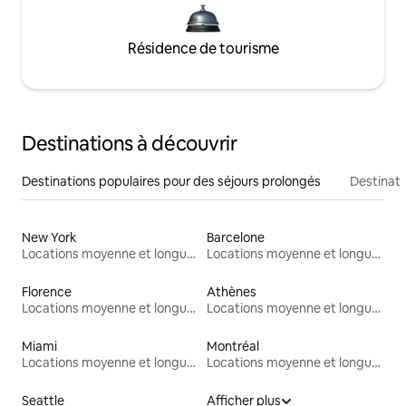
Résidence de tourisme
Destinations à découvrir
Destinations populaires pour des séjours prolongés
Destinati
New York
Barcelone
Locations moyenne et longue durée
Locations moyenne et longue durée
Florence
Athènes
Locations moyenne et longue durée
Locations moyenne et longue durée
Miami
Montréal
Locations moyenne et longue durée
Locations moyenne et longue durée
Seattle
Afficher plus