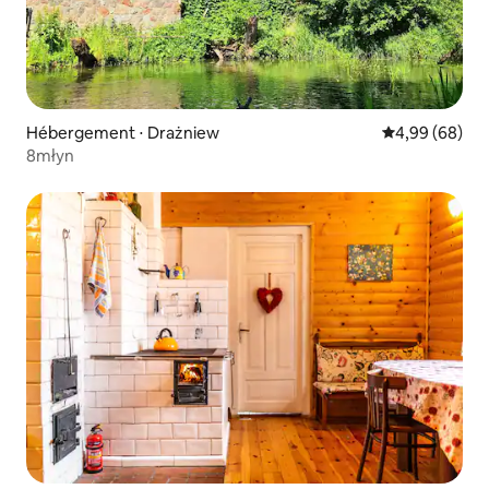
Hébergement ⋅ Drażniew
Évaluation mo
4,99 (68)
8młyn