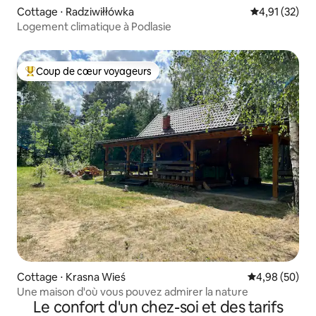
Cottage ⋅ Radziwiłłówka
Évaluation mo
4,91 (32)
Logement climatique à Podlasie
Coup de cœur voyageurs
Coups de cœur voyageurs les plus appréciés
Cottage ⋅ Krasna Wieś
Évaluation mo
4,98 (50)
Une maison d'où vous pouvez admirer la nature
Le confort d'un chez-soi et des tarifs