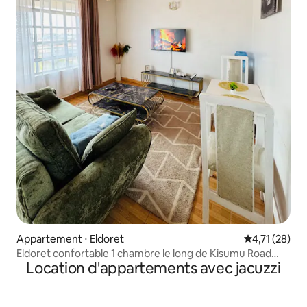
Appartement ⋅ Eldoret
Évaluation mo
4,71 (28)
Eldoret confortable 1 chambre le long de Kisumu Road
Location d'appartements avec jacuzzi
près de Tamasha