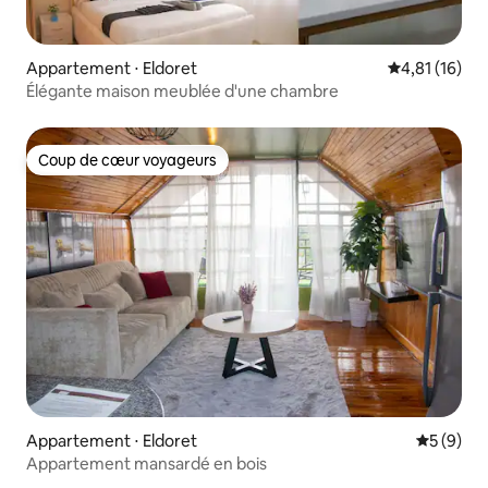
Appartement ⋅ Eldoret
Évaluation mo
4,81 (16)
Élégante maison meublée d'une chambre
Coup de cœur voyageurs
Coup de cœur voyageurs
Appartement ⋅ Eldoret
Évaluatio
5 (9)
Appartement mansardé en bois