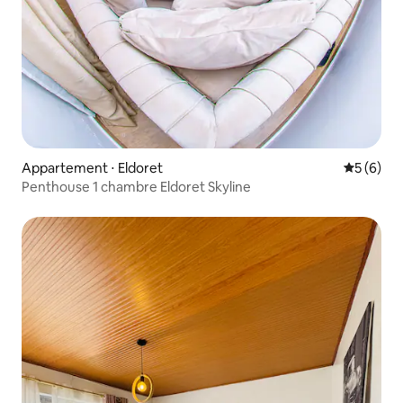
Appartement ⋅ Eldoret
Évaluatio
5 (6)
Penthouse 1 chambre Eldoret Skyline