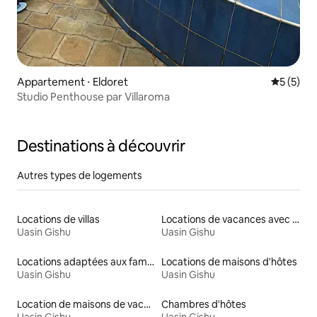
Appartement ⋅ Eldoret
Évaluatio
5 (5)
Studio Penthouse par Villaroma
Destinations à découvrir
Autres types de logements
Locations de villas
Locations de vacances avec piscine
Uasin Gishu
Uasin Gishu
Locations adaptées aux familles
Locations de maisons d'hôtes
Uasin Gishu
Uasin Gishu
Location de maisons de vacances
Chambres d'hôtes
Uasin Gishu
Uasin Gishu