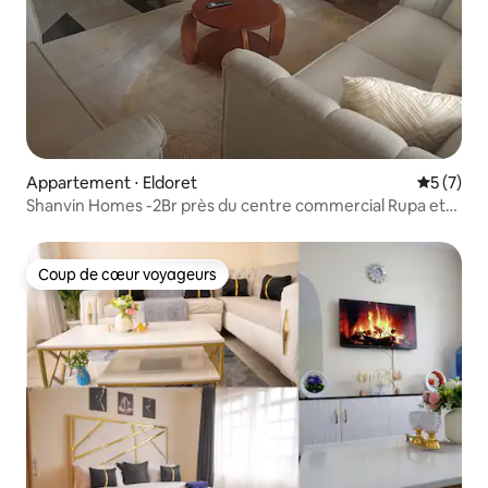
Appartement ⋅ Eldoret
Évaluatio
5 (7)
Shanvin Homes -2Br près du centre commercial Rupa et
des hôpitaux clés
Coup de cœur voyageurs
Coup de cœur voyageurs