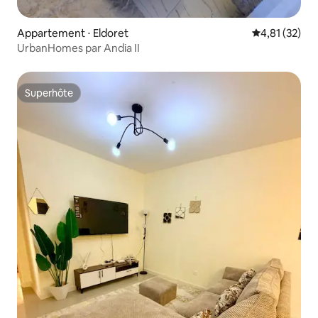
Appartement ⋅ Eldoret
Évaluation mo
4,81 (32)
UrbanHomes par Andia II
Superhôte
Superhôte