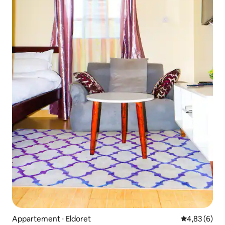
Appartement ⋅ Eldoret
Évaluation m
4,83 (6)