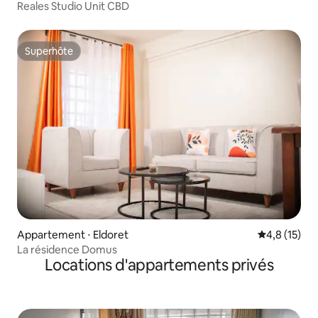
Reales Studio Unit CBD
Superhôte
Superhôte
Appartement ⋅ Eldoret
Évaluation m
4,8 (15)
La résidence Domus
Locations d'appartements privés