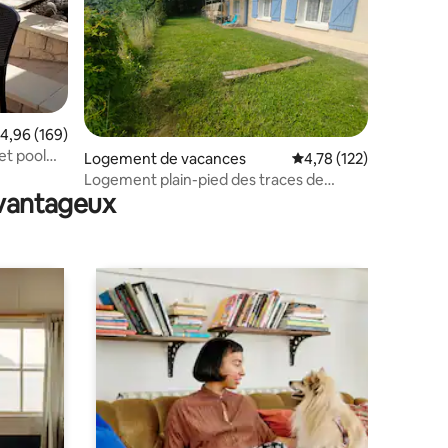
taires : 4,86 sur 5
valuation moyenne sur la base de 169 commentaires : 4,96 sur 5
4,96 (169)
 et pool
Logement de vacances
Évaluation moyenne sur
4,78 (122)
Logement plain-pied des traces de
avantageux
dinosaures