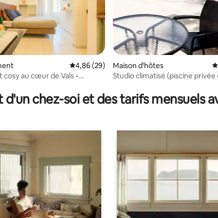
 sur la base de 22 commentaires : 5 sur 5
ment
Évaluation moyenne sur la base de 29 commen
4,86 (29)
Maison d'hôtes
É
cosy au cœur de Vals •
Studio climatisé (piscine privée
house)
t d'un chez-soi et des tarifs mensuels 