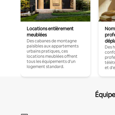
Locations entièrement
Noma
meublées
prof
dépl
Des cabanes de montagne
paisibles aux appartements
Des 
urbains pratiques, ces
confo
locations meublées offrent
profe
tous les équipements d'un
télét
logement standard.
et d'
Équipe