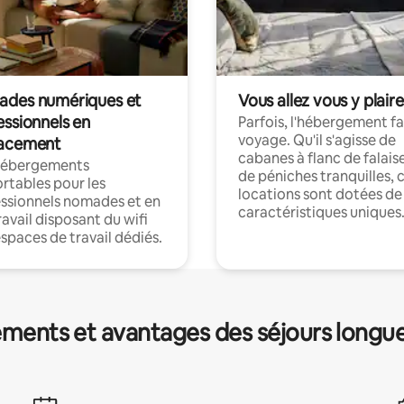
des numériques et
Vous allez vous y plaire
essionnels en
Parfois, l'hébergement fai
voyage. Qu'il s'agisse de
acement
cabanes à flanc de falais
hébergements
de péniches tranquilles, 
rtables pour les
locations sont dotées de
ssionnels nomades et en
caractéristiques uniques
ravail disposant du wifi
espaces de travail dédiés.
ments et avantages des séjours longu