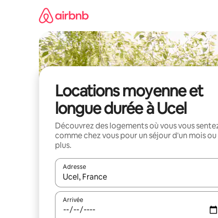
Aller
directement
au
contenu
Locations moyenne et
longue durée à Ucel
Découvrez des logements où vous vous sente
comme chez vous pour un séjour d'un mois ou
plus.
Adresse
Lorsque les résultats s'affichent, utilisez les flèc
Arrivée