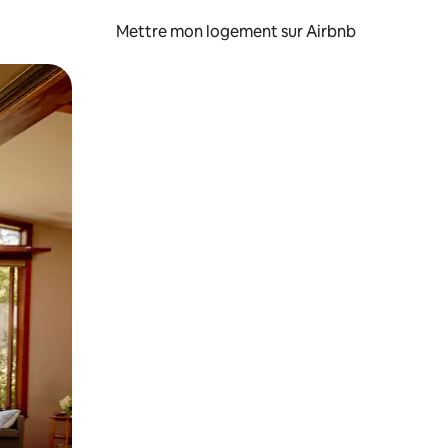
Mettre mon logement sur Airbnb
sant glisser.