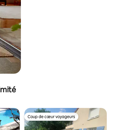
imité
Coup de cœur voyageurs
lus appréciés
Coup de cœur voyageurs