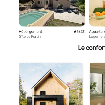
Hébergement
Évaluation moyenne
5 (22)
Apparte
Gîte Le Fortin
Logement 
Appart07
Le confor