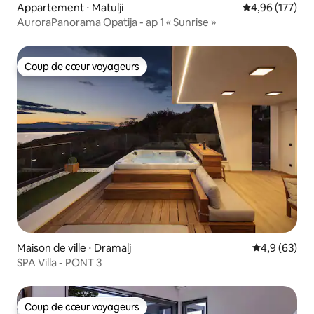
Appartement ⋅ Matulji
Évaluation moy
4,96 (177)
AuroraPanorama Opatija - ap 1 « Sunrise »
Coup de cœur voyageurs
Coup de cœur voyageurs
Maison de ville ⋅ Dramalj
Évaluation m
4,9 (63)
SPA Villa - PONT 3
Coup de cœur voyageurs
Coup de cœur voyageurs