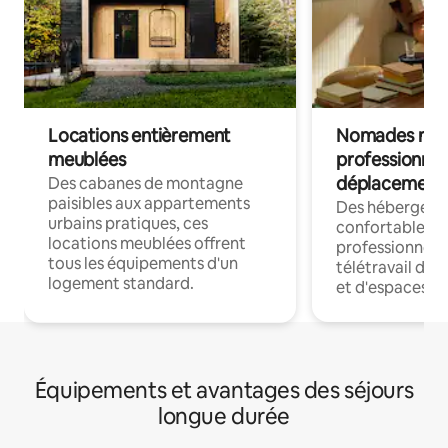
Locations entièrement
Nomades num
meublées
professionnel
déplacement
Des cabanes de montagne
paisibles aux appartements
Des hébergem
urbains pratiques, ces
confortables p
locations meublées offrent
professionnels
tous les équipements d'un
télétravail dis
logement standard.
et d'espaces de
Équipements et avantages des séjours
longue durée