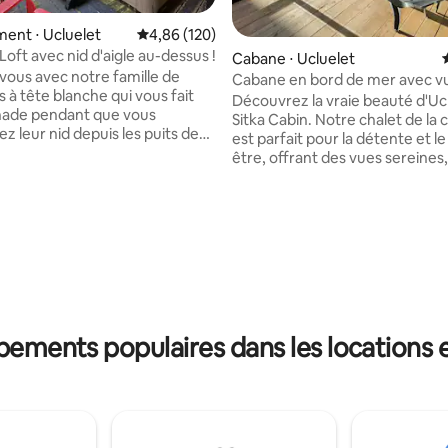
r la base de 142 commentaires : 4,9 sur 5
ent ⋅ Ucluelet
Évaluation moyenne sur la base de 120 commen
4,86 (120)
Loft avec nid d'aigle au-dessus !
Cabane ⋅ Ucluelet
-vous avec notre famille de
Cabane en bord de mer avec v
 à tête blanche qui vous fait
couper le souffle ! Sitka
Découvrez la vraie beauté d'Uc
nade pendant que vous
Sitka Cabin. Notre chalet de la 
z leur nid depuis les puits de
est parfait pour la détente et le
e votre chambre. Un séjour
être, offrant des vues sereines
uée dans le Terrace
sentiers forestiers enchanteur
rt, la suite est à quelques pas
beauté sauvage et des côtes r
e Beach et de l'Amphitrite
Situé dans la forêt tropicale du
 Loop du Wild Pacific Trail.
Beach Resort, Sitka est à quelq
 journée de surf, de
Wild Pacific Trail, l'un des sentie
, de ramassage de coquillages
familiaux les plus emblématique
rvation des baleines,
côte Ouest. Profitez de la faune et de
vous dans votre jacuzzi privé
l'observation des tempêtes dep
de la forêt tropicale, des bruits
patio privé. À seulement 3 minu
ipements populaires dans les locations
 et des aigles planant dans le
ville, avec des restaurants, des
★ Animaux bienvenus ! ★
des boutiques d'artisans.