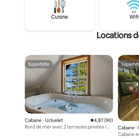
Cuisine
Wifi
Locations d
Superhôte
Superhô
Superhôte
Superhô
Cabane ⋅ Ucluelet
Évaluation moyenne sur
4,87 (90)
Bord de mer avec 2 terrasses privées !
Cabane ⋅ 
Vues à couper le souffle
Cabane en