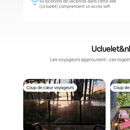
50 locations de vacances dans cette ville
(Ucluelet) comprennent un accès wifi
Ucluelet&nb
Les voyageurs approuvent : ces logem
Coup de cœur voyageurs
Coup de
Coup de cœur voyageurs
Coup de