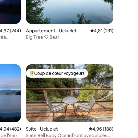
valuation moyenne sur la base de 244 commentaires : 4,97 sur 5
4,97 (244)
Appartement ⋅ Ucluelet
Évaluation moyenne sur
4,81 (231)
vée
Big Tree ♡ Bear
ntaires : 4,87 sur 5
Coup de cœur voyageurs
lus appréciés
Coups de cœur voyageurs les plus appréciés
valuation moyenne sur la base de 482 commentaires : 4,94 sur 5
4,94 (482)
Suite ⋅ Ucluelet
Évaluation moyenne sur
4,96 (188)
 de l'eau
Suite Bell Buoy Oceanfront avec accès à