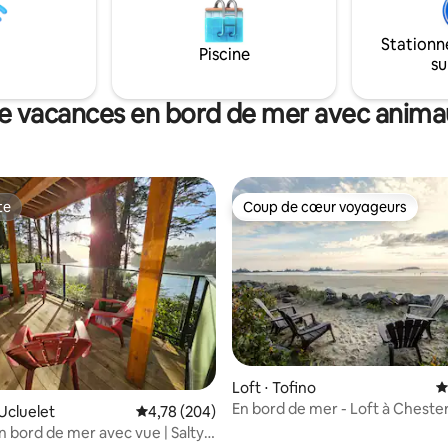
Stationn
Piscine
su
e vacances en bord de mer avec anim
te
Coup de cœur voyageurs
te
Coup de cœur voyageurs
 la base de 90 commentaires : 4,87 sur 5
Loft ⋅ Tofino
É
En bord de mer - Loft à Chest
Ucluelet
Évaluation moyenne sur la base de 204 commen
4,78 (204)
Beach
 bord de mer avec vue | Salty