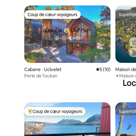
Dog
Coup de cœur voyageurs
Superhô
Coup de cœur voyageurs
Superhô
Cabane ⋅ Ucluelet
Évaluation moyenne
5 (10)
Maison de 
Perle de l'océan
✦Maison d
Loc
terrasse
Coup de cœur voyageurs
Superhô
Coups de cœur voyageurs les plus appréciés
Superhô