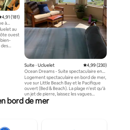
baleines 
depuis le
taires : 4,86 sur 5
aventure
Évaluation moyenne sur la base de 181 commentaires : 4,91 sur 5
4,91 (181)
résiduell
animaux marins. Le 
ue à
explorer 
luelet au
tempêtes
côte ouest
forêts an
 bien-
époustouf
, des
de Vanco
s, une
ocheuses.
 Terrace
Suite ⋅ Ucluelet
Évaluation moyenne sur
4,99 (230)
ues pas du
Ocean Dreams - Suite spectaculaire en
rs
bord de mer
Logement spectaculaire en bord de mer,
s de la
vue sur Little Beach Bay et le Pacifique
ouvert (Bed & Beach). La plage n'est qu'à
uis notre
un jet de pierre, laissez les vagues
tes de la
 en bord de mer
clapotter sur le rivage vous apaisant.
 cafés et
Ocean Dreams a été mis à jour en une
suite complète. Doté d'une chambre
privée, de 2 salles de bain, d'un salon,
d'une kitchenette, d'un canapé
convertible, d'une entrée privée et d'un