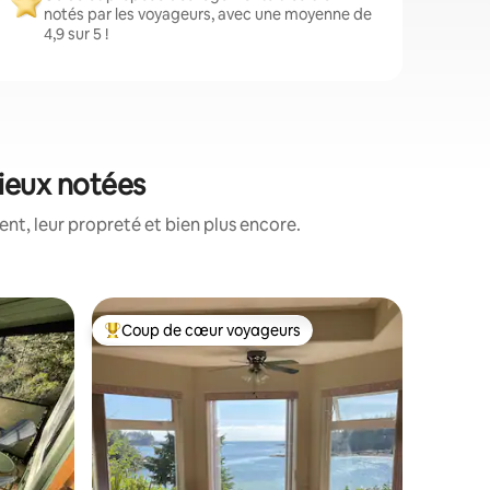
notés par les voyageurs, avec une moyenne de
4,9 sur 5 !
mieux notées
t, leur propreté et bien plus encore.
Suite ⋅ U
Coup de cœur voyageurs
Coup
lus appréciés
Coups de cœur voyageurs les plus appréciés
Coups d
Mares ré
Bienvenu
Shores EMPLACEMENT SUPERBE, EN
BORD DE MER Situé sur l
Trail. Pri
minutes à
d'Ucluelet. Découvrez la migrat