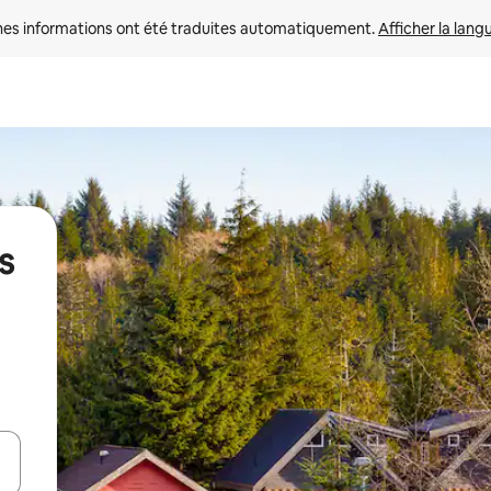
nes informations ont été traduites automatiquement. 
Afficher la lang
s
hes vers le haut et vers le bas pour les parcourir ou en appuyant et en fai