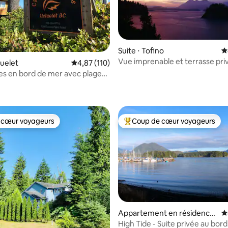
Suite ⋅ Tofino
É
Vue imprenable et terrasse pri
luelet
Évaluation moyenne sur la base de 110 comme
4,87 (110)
depuis la chambre Loon
s en bord de mer avec plage
la base de 316 commentaires : 4,89 sur 5
jacuzzi
 cœur voyageurs
Coup de cœur voyageurs
 cœur voyageurs
Coups de cœur voyageurs les p
la base de 269 commentaires : 4,95 sur 5
Appartement en résidence
É
⋅ Tofino
High Tide - Suite privée au bord