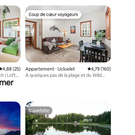
2024-0270
Coup de cœur voyageurs
Coup de cœur voyageurs
taires : 4,73 sur 5
Évaluation moyenne sur la base de 25 commentaires : 4,88 sur 5
4,88 (25)
Appartement ⋅ Ucluelet
Évaluation moyenne sur
4,79 (160)
h | Loft
À quelques pas de la plage et du Wild
 mer
maux
Pacific Trail ! Orques
Superhôte
lus appréciés
Superhôte