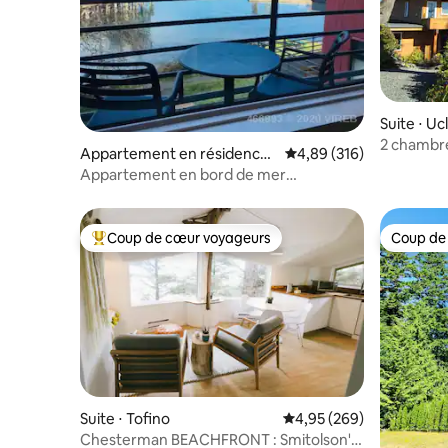
Suite ⋅ Uc
2 chambre
Appartement en résidence ⋅
Évaluation moyenne sur 
4,89 (316)
privée et 
Tofino
Appartement en bord de mer
Harborview Hideaway
Coup de cœur voyageurs
Coup de
Coups de cœur voyageurs les plus appréciés
Coup de
Suite ⋅ Tofino
Évaluation moyenne sur 
4,95 (269)
Chesterman BEACHFRONT : Smitolson's