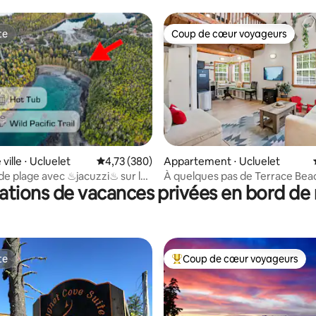
te
Coup de cœur voyageurs
te
Coup de cœur voyageurs
 sur la base de 10 commentaires : 5 sur 5
ville ⋅ Ucluelet
Évaluation moyenne sur la base de 380 commen
4,73 (380)
Appartement ⋅ Ucluelet
e plage avec ♨jacuzzi♨ sur la
À quelques pas de Terrace Beac
ations de vacances privées en bord de
confortable acceptant les ani
te
Coup de cœur voyageurs
te
Coups de cœur voyageurs les p