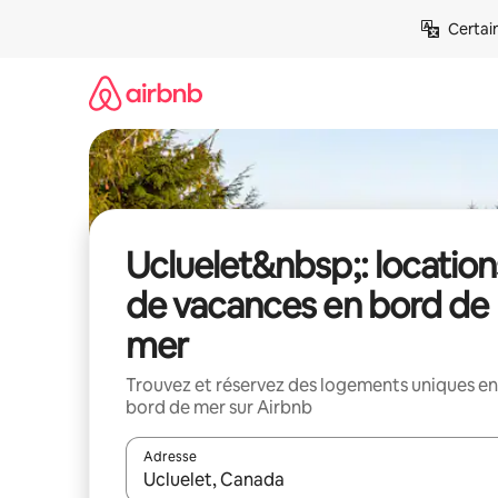
Aller
Certai
directement
au
contenu
Ucluelet&nbsp;: location
de vacances en bord de
mer
Trouvez et réservez des logements uniques en
bord de mer sur Airbnb
Adresse
Lorsque les résultats s'affichent, utilisez les flèc