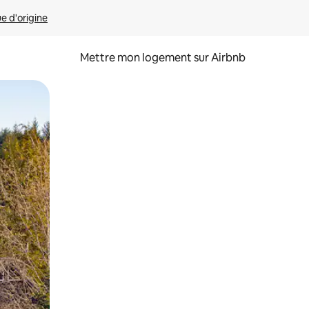
ue d'origine
Mettre mon logement sur Airbnb
sant glisser.