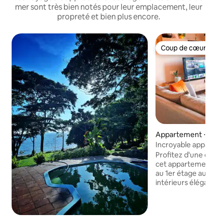
mer sont très bien notés pour leur emplacement, leur
propreté et bien plus encore.
Coup de cœur vo
Coup de cœur vo
Appartement ⋅ En
Incroyable appart
Marina - Entebbe
Profitez d'une es
cet appartement 
au 1er étage au bo
intérieurs élégant
le lac Victoria et u
dans le prestigieu
fermé de Pearl Ma