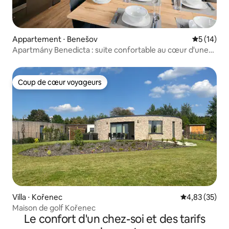
Appartement ⋅ Benešov
Évaluation
5 (14)
Apartmány Benedicta : suite confortable au cœur d'une
nature préservée
Coup de cœur voyageurs
Coup de cœur voyageurs
Villa ⋅ Kořenec
Évaluation mo
4,83 (35)
Maison de golf Kořenec
Le confort d'un chez-soi et des tarifs