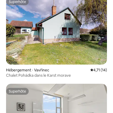
Superhôte
Superhôte
Hébergement ⋅ Vavřinec
Évaluation m
4,71 (14)
Chalet Pohádka dans le Karst morave
Superhôte
Superhôte