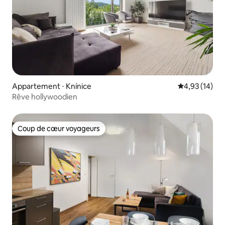
Appartement ⋅ Knínice
Évaluation mo
4,93 (14)
Rêve hollywoodien
Coup de cœur voyageurs
Coup de cœur voyageurs