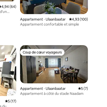
Évaluation moyenne sur la base de 64 commentaires : 4,94 sur 5
4,94 (64)
 d'un
mmentaires : 5 sur 5
Appartement ⋅ Ulaanbaatar
Évaluation moyenne sur
4,93 (100)
Appartement confortable et simple
Coup de cœur voyageurs
lus appréciés
Coup de cœur voyageurs
Appartement ⋅ Ulaanbaatar
Évaluation moyenn
5 (7)
ntaires : 4,83 sur 5
Appartement à côté du stade Naadam
Évaluation moyenne sur la base de 17 commentaires : 5 sur 5
5 (17)
s du