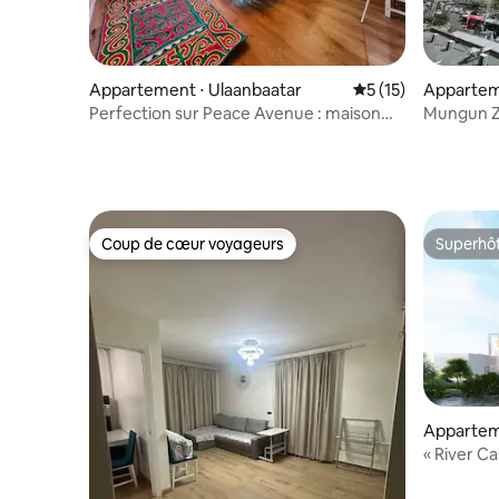
Appartement ⋅ Ulaanbaatar
Évaluation moyenne
5 (15)
Appartem
Perfection sur Peace Avenue : maison
Mungun Za
élégante dans le centre d'UB
Coup de cœur voyageurs
Superhô
Coup de cœur voyageurs
Superhô
Appartem
« River C
d'affaires