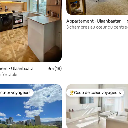
 la base de 59 commentaires : 4,95 sur 5
Appartement ⋅ Ulaanbaatar
3 chambres au cœur du centre-v
ent ⋅ Ulaanbaatar
Évaluation moyenne sur la base de 18 co
5 (18)
nfortable
 cœur voyageurs
Coup de cœur voyageurs
 cœur voyageurs
Coups de cœur voyageurs les p