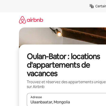
Aller
Certai
directement
au
contenu
Oulan-Bator : locations
d'appartements de
vacances
Trouvez et réservez des appartements unique
sur Airbnb
Adresse
Lorsque les résultats s'affichent, utilisez les flèc