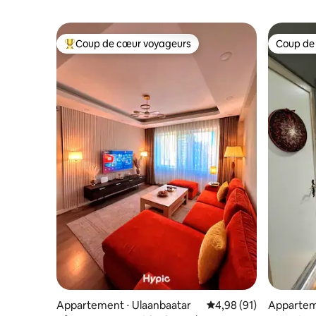
Coup de cœur voyageurs
Coup de
Coups de cœur voyageurs les plus appréciés
Coup de
Appartement ⋅ Ulaanbaatar
Évaluation moyenne su
4,98 (91)
Appartem