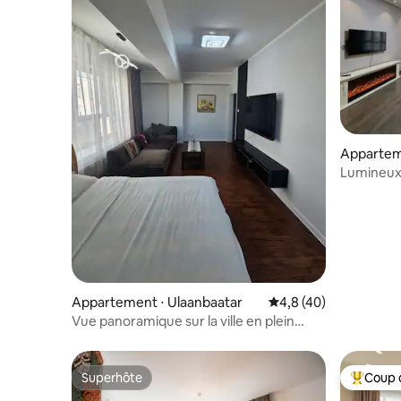
Appartem
Lumineux 
meublé, 
Appartement ⋅ Ulaanbaatar
Évaluation moyenne s
4,8 (40)
Vue panoramique sur la ville en plein
centre
Superhôte
Coup 
Superhôte
Coups de