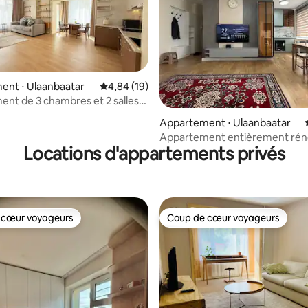
ent ⋅ Ulaanbaatar
Évaluation moyenne sur la base de 19 comme
4,84 (19)
nt de 3 chambres et 2 salles
 la base de 20 commentaires : 4,85 sur 5
idéalement situé
Appartement ⋅ Ulaanbaatar
Appartement entièrement rén
Locations d'appartements privés
centre-ville
 cœur voyageurs
Coup de cœur voyageurs
 cœur voyageurs
Coup de cœur voyageurs