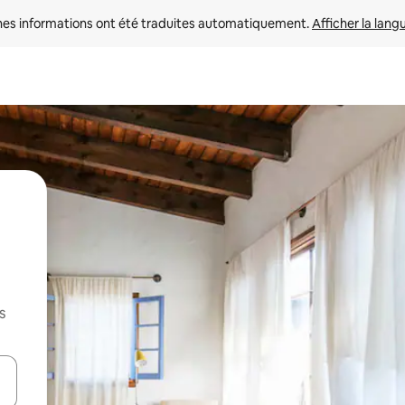
nes informations ont été traduites automatiquement. 
Afficher la lang
s
hes vers le haut et vers le bas pour les parcourir ou en appuyant et en fai