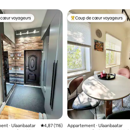
 cœur voyageurs
Coup de cœur voyageurs
 cœur voyageurs
Coups de cœur voyageurs les p
r la base de 91 commentaires : 4,98 sur 5
ent ⋅ Ulaanbaatar
Évaluation moyenne sur la base de 116 comme
4,87 (116)
Appartement ⋅ Ulaanbaatar