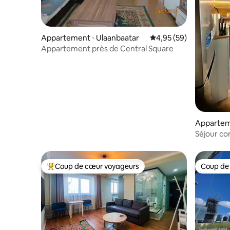
Appartement ⋅ Ulaanbaatar
Évaluation moyenne sur
4,95 (59)
Appartement près de Central Square
Appartem
Séjour co
Coup de cœur voyageurs
Coup de
Coups de cœur voyageurs les plus appréciés
Coup de