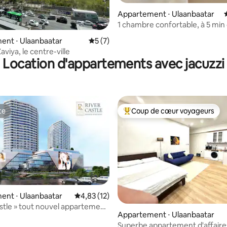
Appartement ⋅ Ulaanbaatar
1 chambre confortable, à 5 min
grand magasin
 sur la base de 15 commentaires : 5 sur 5
ent ⋅ Ulaanbaatar
Évaluation moyenne sur la base de 7 co
5 (7)
viya, le centre-ville
Location d'appartements avec jacuzzi
te
Coup de cœur voyageurs
te
Coups de cœur voyageurs les p
ent ⋅ Ulaanbaatar
Évaluation moyenne sur la base de 12 comme
4,83 (12)
astle » tout nouvel appartement
Appartement ⋅ Ulaanbaatar
 17
Superbe appartement d'affaire