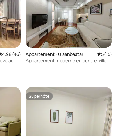
ntaires : 4,84 sur 5
Évaluation moyenne sur la base de 46 commentaires : 4,98 sur 5
4,98 (46)
Appartement ⋅ Ulaanbaatar
Évaluation moyenne
5 (15)
ové au
Appartement moderne en centre-ville à
Oulan-Bator | 2 chambres
Superhôte
Superhôte