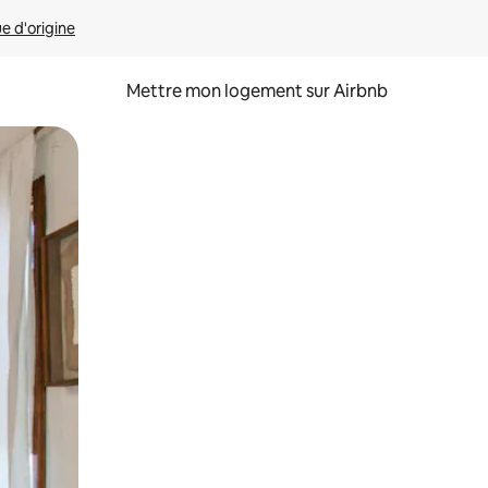
ue d'origine
Mettre mon logement sur Airbnb
sant glisser.