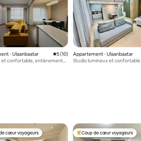
ent ⋅ Ulaanbaatar
Évaluation moyenne sur la base de 10 co
5 (10)
Appartement ⋅ Ulaanbaatar
et confortable, entièrement
Studio lumineux et confortable
à UB
ur la base de 40 commentaires : 4,8 sur 5
de cœur voyageurs
Coup de cœur voyageurs
 cœur voyageurs les plus appréciés
Coups de cœur voyageurs les p