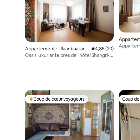
Appartem
Apparteme
Appartement ⋅ Ulaanbaatar
Évaluation moyenne sur
4,85 (20)
de bain, 
Oasis luxuriante près de l'hôtel Shangri-
La
Coup de cœur voyageurs
Coup de
Coups de cœur voyageurs les plus appréciés
Coup de