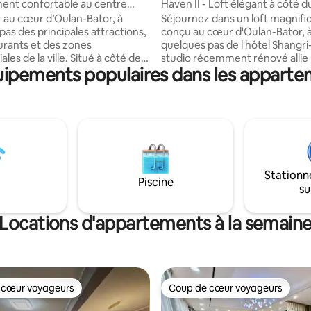
ent confortable au centre
Haven II - Loft élégant à côté d
matisation • Parking gratuit »
la
 au cœur d’Oulan-Bator, à
Séjournez dans un loft magnif
pas des principales attractions,
conçu au cœur d'Oulan-Bator, 
urants et des zones
quelques pas de l'hôtel Shangri
es de la ville. Situé à côté de
studio récemment rénové allie 
uipements populaires dans les apparte
 Bank, cet appartement
moderne à des œuvres d'art m
x et confortable constitue le
soigneusement sélectionnées,
re idéal pour des séjours
mobilier haut de gamme, un lit
ngs. Le logement est
size, une cuisine entièrement é
haleureux et entièrement
Wi-Fi haut débit, une télévision
ec tout ce dont vous avez
connectée et une salle de bain 
ur un séjour reposant. Profitez
du spa. Profitez d'un immeuble
confortable, d'une connexion Wi-
sécurisé avec des parties co
Stationn
ébit et d'un environnement
surveillées, un parking gratuit,
Piscine
su
après une journée bien remplie
laverie partagée, et marchez j
meilleurs restaurants, magasin
telligente (arrivée facile et
attractions de la ville en quelqu
Locations d'appartements à la semain
à tout moment)
minutes.
 cœur voyageurs
Coup de cœur voyageurs
 cœur voyageurs
Coup de cœur voyageurs