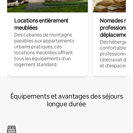
Locations entièrement
Nomades num
meublées
professionnel
déplacement
Des cabanes de montagne
paisibles aux appartements
Des hébergem
urbains pratiques, ces
confortables p
locations meublées offrent
professionnels
tous les équipements d'un
télétravail dis
logement standard.
et d'espaces de
Équipements et avantages des séjours
longue durée