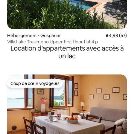
Hébergement ⋅ Gosparini
Évaluation mo
4,98 (57)
Villa Lake Trasimeno Upper first floor flat 4 p
Location d'appartements avec accès à
un lac
Coup de cœur voyageurs
Coup de cœur voyageurs