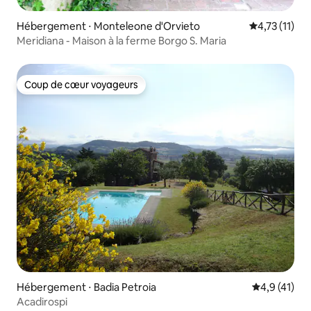
Hébergement ⋅ Monteleone d'Orvieto
Évaluation m
4,73 (11)
Meridiana - Maison à la ferme Borgo S. Maria
Coup de cœur voyageurs
Coup de cœur voyageurs
Hébergement ⋅ Badia Petroia
Évaluation m
4,9 (41)
Acadirospi