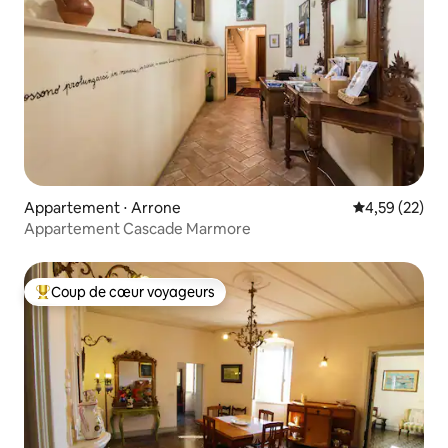
Appartement ⋅ Arrone
Évaluation mo
4,59 (22)
Appartement Cascade Marmore
Coup de cœur voyageurs
Coups de cœur voyageurs les plus appréciés