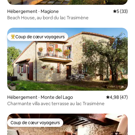
Hébergement ⋅ Magione
Évaluation
5 (33)
Beach House, au bord du lac Trasimène
Coup de cœur voyageurs
Coups de cœur voyageurs les plus appréciés
Hébergement ⋅ Monte del Lago
Évaluation mo
4,98 (47)
Charmante villa avec terrasse au lac Trasimène
Coup de cœur voyageurs
Coup de cœur voyageurs