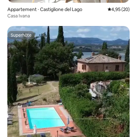
Appartement ⋅ Castiglione del Lago
Évaluation mo
4,95 (20)
Casa Ivana
Superhôte
Superhôte