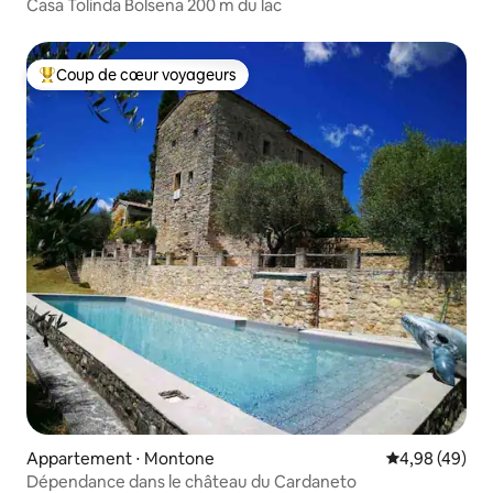
Casa Tolinda Bolsena 200 m du lac
Coup de cœur voyageurs
Coups de cœur voyageurs les plus appréciés
Appartement ⋅ Montone
Évaluation mo
4,98 (49)
Dépendance dans le château du Cardaneto