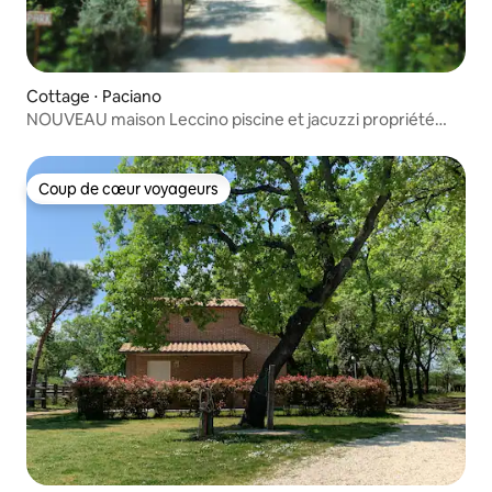
Cottage ⋅ Paciano
NOUVEAU maison Leccino piscine et jacuzzi propriété
Fontanaro
Coup de cœur voyageurs
Coup de cœur voyageurs