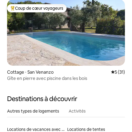
Coup de cœur voyageurs
Coups de cœur voyageurs les plus appréciés
Cottage ⋅ San Venanzo
Évaluation
5 (31)
Gîte en pierre avec piscine dans les bois
Destinations à découvrir
Autres types de logements
Activités
Locations de vacances avec piscine
Locations de tentes