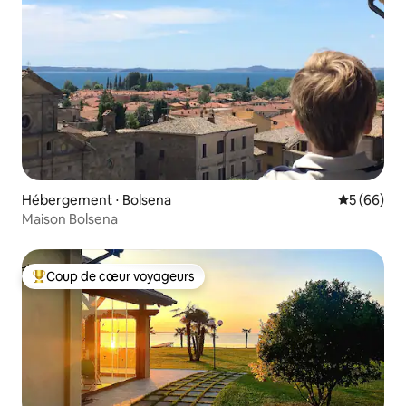
Hébergement ⋅ Bolsena
Évaluation
5 (66)
Maison Bolsena
Coup de cœur voyageurs
Coups de cœur voyageurs les plus appréciés