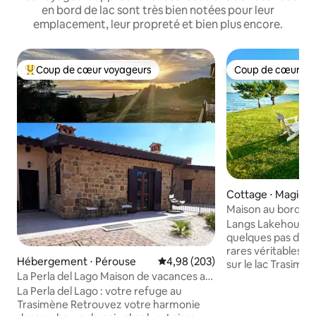
en bord de lac sont très bien notées pour leur
emplacement, leur propreté et bien plus encore.
Coup de cœur voyageurs
Coup de cœur vo
Coups de cœur voyageurs les plus appréciés
Coup de cœur vo
Cottage ⋅ Magion
Maison au bord du 
couchers de soleil
Langs Lakehouse :
quelques pas de l'
rares véritables m
Hébergement ⋅ Pérouse
Évaluation moyenne sur la base 
4,98 (203)
sur le lac Trasimè
La Perla del Lago Maison de vacances au
à nager, à faire du
lac Trasimène
à vélo les routes t
La Perla del Lago : votre refuge au
et vos soirées à dî
Trasimène ​Retrouvez votre harmonie