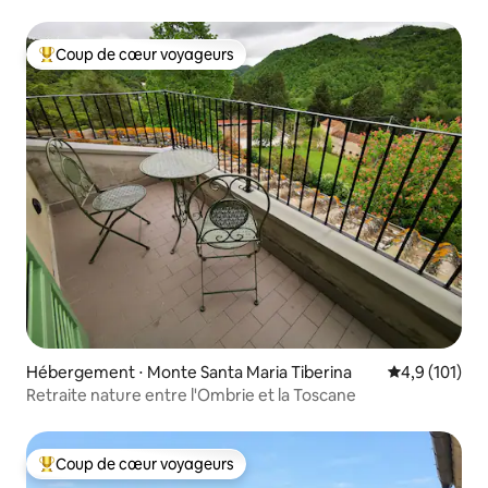
Coup de cœur voyageurs
Coups de cœur voyageurs les plus appréciés
Hébergement ⋅ Monte Santa Maria Tiberina
Évaluation mo
4,9 (101)
Retraite nature entre l'Ombrie et la Toscane
Coup de cœur voyageurs
Coups de cœur voyageurs les plus appréciés