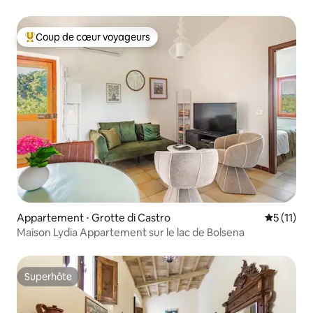
Coup de cœur voyageurs
Coups de cœur voyageurs les plus appréciés
Appartement ⋅ Grotte di Castro
Évaluatio
5 (11)
Maison Lydia Appartement sur le lac de Bolsena
Superhôte
Superhôte