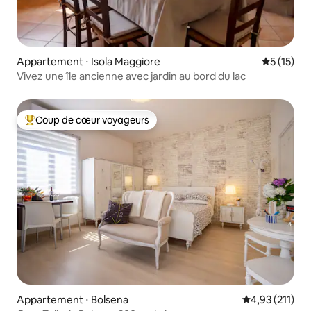
Appartement ⋅ Isola Maggiore
Évaluation
5 (15)
Vivez une île ancienne avec jardin au bord du lac
Coup de cœur voyageurs
Coups de cœur voyageurs les plus appréciés
Appartement ⋅ Bolsena
Évaluation moy
4,93 (211)