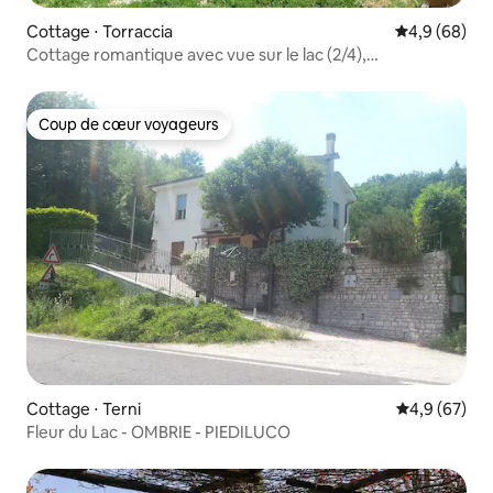
Cottage ⋅ Torraccia
Évaluation m
4,9 (68)
Cottage romantique avec vue sur le lac (2/4),
Toscane/Ombrie
Coup de cœur voyageurs
Coup de cœur voyageurs
Cottage ⋅ Terni
Évaluation m
4,9 (67)
Fleur du Lac - OMBRIE - PIEDILUCO