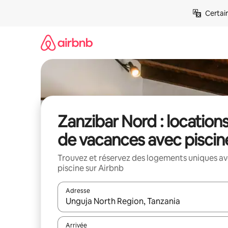
Aller
Certai
directement
au
contenu
Zanzibar Nord : location
de vacances avec piscin
Trouvez et réservez des logements uniques a
piscine sur Airbnb
Adresse
Lorsque les résultats s'affichent, utilisez les flèc
Arrivée