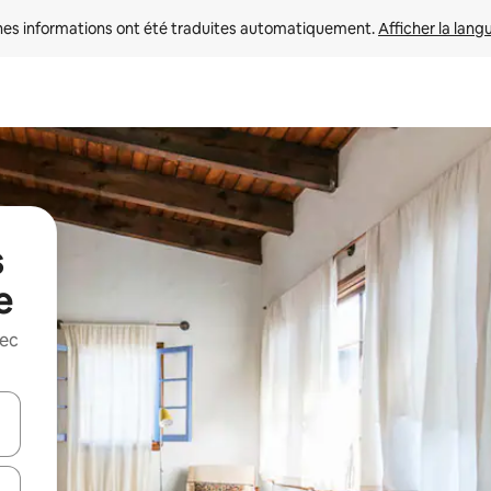
nes informations ont été traduites automatiquement. 
Afficher la lang
s
e
vec
hes vers le haut et vers le bas pour les parcourir ou en appuyant et en fai