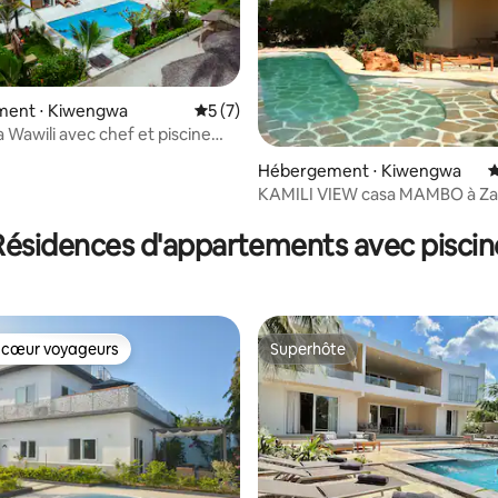
ent ⋅ Kiwengwa
Évaluation moyenne sur la base de 7 co
5 (7)
a Wawili avec chef et piscine
r la base de 47 commentaires : 4,74 sur 5
Hébergement ⋅ Kiwengwa
É
KAMILI VIEW casa MAMBO à Za
Résidences d'appartements avec piscin
 cœur voyageurs
Superhôte
 cœur voyageurs
Superhôte