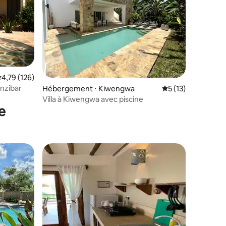
mmentaires : 5 sur 5
valuation moyenne sur la base de 126 commentaires : 4,79 sur 5
4,79 (126)
nzibar
Hébergement ⋅ Kiwengwa
Évaluation moyenne
5 (13)
Villa à Kiwengwa avec piscine
e