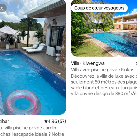
te
Coup de cœur voyageurs
te
Coup de cœur voyageurs
Villa ⋅ Kiwengwa
 la base de 115 commentaires : 4,97 sur 5
Villa avec piscine privée Kokos 
Découvrez la villa de luxe avec 
seulement 50 mètres des plag
sable blanc et des eaux turquoise Ce
villa privée design de 380 m² s'
2 niveaux avec 2 séjours, des cu
avec des appareils Smeg, 5 suit
parentales, 4 salles de bain, une 
haut de gamme, des intérieurs 
zibar
Évaluation moyenne sur la base de 57 commen
4,96 (57)
des meubles d'artisans locaux À
e privée Jardin
l'extérieur, une piscine privée 
tion Vidéosurveillance
chez l'escapade idéale ? Notre
et un jacuzzi de 4x3 m créent u