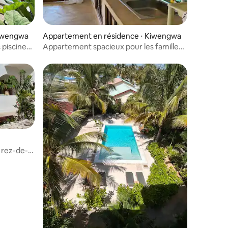
mmentaires : 5 sur 5
Kiwengwa
Appartement en résidence ⋅ Kiwengwa
piscine
Appartement spacieux pour les familles -
Résidence Lapili
 rez-de-
e