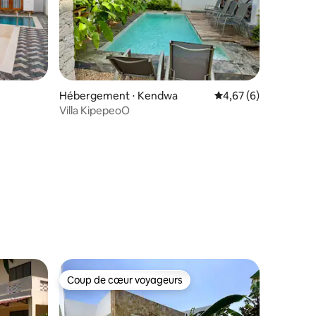
Hébergement ⋅ Kendwa
Évaluation moyenne s
4,67 (6)
Villa KipepeoO
mmentaires : 5 sur 5
Coup de cœur voyageurs
Coup de cœur voyageurs