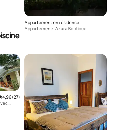
Appartement en résidence
Appartements Azura Boutique
iscine
Évaluation moyenne sur la base de 27 commentaires : 4,96 sur 5
4,96 (27)
avec