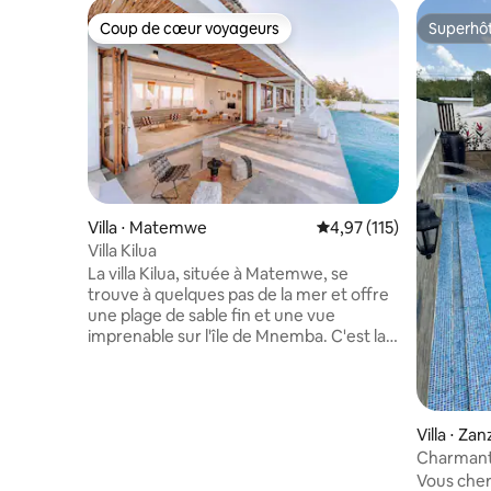
Coup de cœur voyageurs
Superhô
Coup de cœur voyageurs
Superhô
Villa ⋅ Matemwe
Évaluation moyenne sur
4,97 (115)
Villa Kilua
La villa Kilua, située à Matemwe, se
trouve à quelques pas de la mer et offre
une plage de sable fin et une vue
imprenable sur l'île de Mnemba. C'est la
première villa en bord de mer de
Matemwe offrant confort et élégance
décontractée. La villa est parfaite pour
les groupes, les réunions de famille et les
Villa ⋅ Zan
réunions. Elle offre des espaces de vie
Charmante villa piscin
spacieux, 4 chambres avec salle de bains
Climatisa
Vous cher
privative, un patio, un grand jardin privé