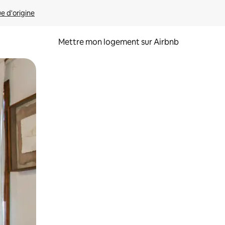
ue d'origine
Mettre mon logement sur Airbnb
sant glisser.