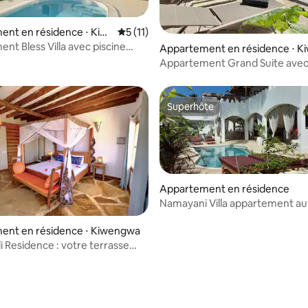
nt en résidence ⋅ Kiw
Évaluation moyenne sur la base de 11 co
5 (11)
nt Bless Villa avec piscine
Appartement en résidence ⋅ 
nes)
Appartement Grand Suite avec 
privée
Superhôte
Superhôte
Appartement en résidence
Namayani Villa appartement au
chaussée avec piscine partagé
ent en résidence ⋅ Kiwengwa
li Residence : votre terrasse
sur l'océan