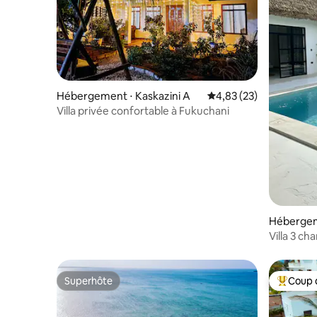
Hébergement ⋅ Kaskazini A
Évaluation moyenne su
4,83 (23)
Villa privée confortable à Fukuchani
Hébergem
Villa 3 ch
Superhôte
Coup 
Superhôte
Coups de