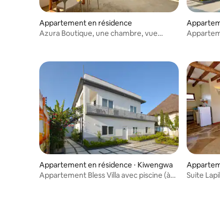
Appartement en résidence
Apparteme
engwa
Azura Boutique, une chambre, vue
Apparteme
complète sur l'océan
(8 person
Appartement en résidence ⋅ Kiwengwa
Appartem
Appartement Bless Villa avec piscine (à
Suite Lapi
l'étage 4 personnes)
avec vue 