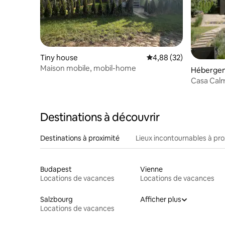
Tiny house
Évaluation moyenne sur
4,88 (32)
Maison mobile, mobil-home
Héberge
Casa Cal
Destinations à découvrir
Destinations à proximité
Lieux incontournables à pro
Budapest
Vienne
Locations de vacances
Locations de vacances
Salzbourg
Afficher plus
Locations de vacances