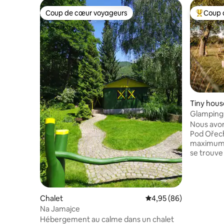
Coup de cœur voyageurs
Coup 
Coup de cœur voyageurs
Coups de
Tiny hous
Glamping 
Nous avon
Pod Ořech
maximum d’
se trouve
des mouto
magnifique 
maison es
les détails
Chalet
Évaluation moyenne sur
4,95 (86)
clôturé, 
Na Jamajce
compagnie
Hébergement au calme dans un chalet
le terrai