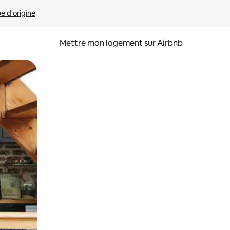
ue d'origine
Mettre mon logement sur Airbnb
sant glisser.