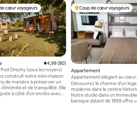
de cœur voyageurs
Coup de cœur voyageurs
 cœur voyageurs les plus appréciés
Coups de cœur voyageurs les p
e
Évaluation moyenne sur la base de 80 commen
4,99 (80)
Pod Ořechy (sous les noyers)
Appartement
s construit notre mini-maison
Appartement élégant au cœur
y de manière à préserver un
d’Olomouc
Découvrez le charme d’un log
intimité et de tranquillité. Elle
moderne dans le centre histori
 juste à côté d’un enclos avec
Notre studio dans un immeuble
ns et offre une vue
baroque datant de 1899 offre 
sur les bois et les prairies. La
combinaison parfaite de luxe e
t petite, mais bien pensée dans
tradition. Emplacement prestig
. Elle est située sur un terrain
entre le centre historique et le
 la base de 86 commentaires : 4,95 sur 5
de sorte que vos animaux de
Smetanovy sady. Mobilier desi
 peuvent venir avec vous. Sur
entièrement neuf de grandes
n, vous trouverez également un
européennes. Cuisine entière