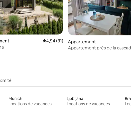
 la base de 32 commentaires : 4,88 sur 5
ment
Évaluation moyenne sur la base de 31 comme
4,94 (31)
Appartement
ma
Appartement près de la cascad
| Śnieżnik
ximité
Munich
Ljubljana
Bra
Locations de vacances
Locations de vacances
Loc