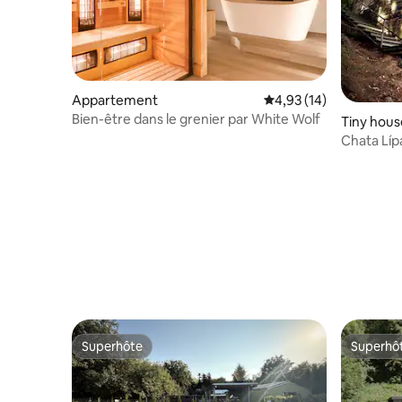
Appartement
Évaluation moyenne su
4,93 (14)
Bien-être dans le grenier par White Wolf
Tiny hous
Chata Líp
Superhôte
Superhô
Superhôte
Superhô