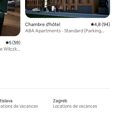
Chambre d'hôtel
Évaluation moyenne s
4,8 (94)
ABA Apartments - Standard (Parking
gratuit)
ntaires : 4,94 sur 5
Évaluation moyenne sur la base de 59 commentaires : 5 sur 5
5 (59)
e Wilczka
tislava
Zagreb
ations de vacances
Locations de vacances