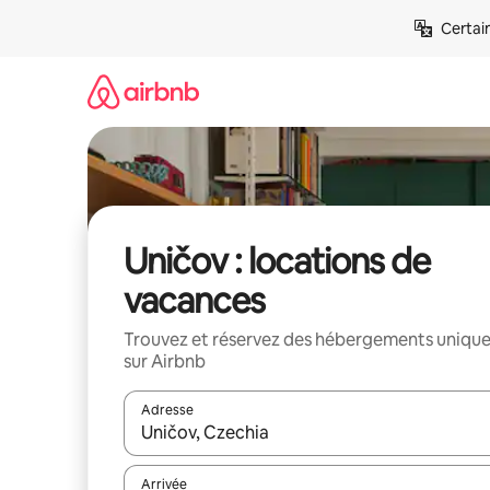
Aller
Certai
directement
au
contenu
Uničov : locations de
vacances
Trouvez et réservez des hébergements uniqu
sur Airbnb
Adresse
Lorsque les résultats s'affichent, utilisez les flèc
Arrivée