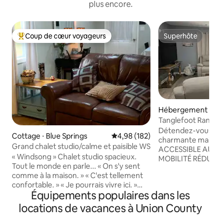
plus encore.
Coup de cœur voyageurs
Superhôte
Coups de cœur voyageurs les plus appréciés
Superhôte
Hébergement ⋅ N
Tanglefoot Ranch
Détendez-vous en 
Cottage ⋅ Blue Springs
Évaluation moyenne sur la base 
4,98 (182)
charmante maison 
Grand chalet studio/calme et paisible WS
ACCESSIBLE AUX
« Windsong » Chalet studio spacieux.
MOBILITÉ RÉDUI
Tout le monde en parle... « On s'y sent
ENFANTS à Ingomar. Idéalement sit
comme à la maison. » « C'est tellement
seulement 1 mile d
confortable. » « Je pourrais vivre ici. »
30 minutes d'Oxfo
Équipements populaires dans les
Keurig avec K-Cups prêtes à être
offre à la fois intim
dégustées. Le lit Queen Size
Entourée de rangé
locations de vacances à Union County
surdimensionné Lg est tout aussi
cette beauté bien