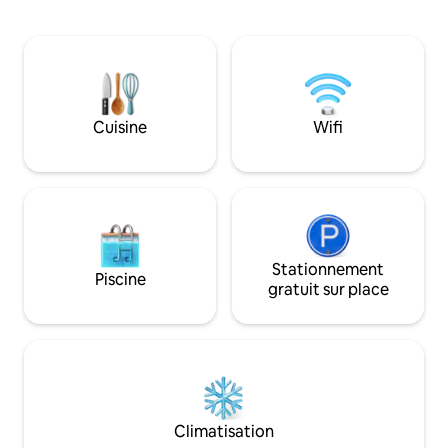
confortable qu'il y paraît. Internet
1674 pieds carrés 
FiberOptic avec télévision intelligente de
3 salles de bain av
43" avec films Roku Channel et télévision
dans la chambre pr
en direct — un foyer pour votre plaisir
dispose d'un canapé
tout en étant entouré de beaux arbres
plus de voyageurs.
imposants et d'une vue sur le lac. Lit
de nombreux articl
jumeau amovible sur demande…
vous avez des enf
Cuisine
Wifi
demande à faire lors de la réservation. 2
chalets disponibles... idéal pour 2 familles
qui s'évadent.
Stationnement
Piscine
gratuit sur place
Climatisation