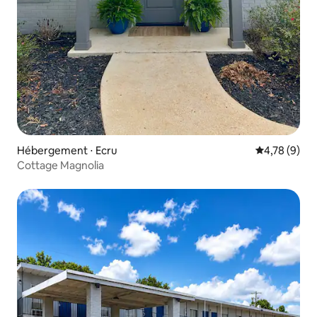
Hébergement ⋅ Ecru
Évaluation m
4,78 (9)
Cottage Magnolia