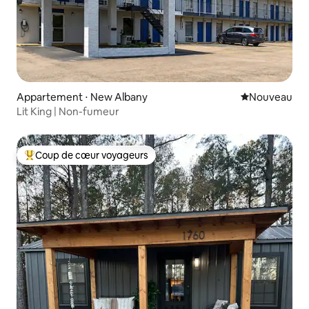
Appartement ⋅ New Albany
Nouvel hébe
Nouveau
Lit King | Non-fumeur
Coup de cœur voyageurs
Coups de cœur voyageurs les plus appréciés