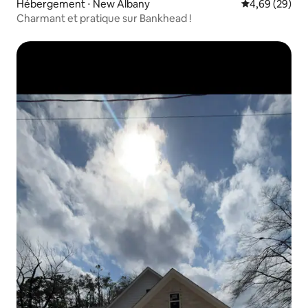
Hébergement ⋅ New Albany
Évaluation mo
4,69 (29)
Charmant et pratique sur Bankhead !