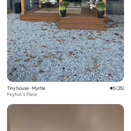
Tiny house ⋅ Myrtle
Évaluation
5 (25)
Peyton 's Place