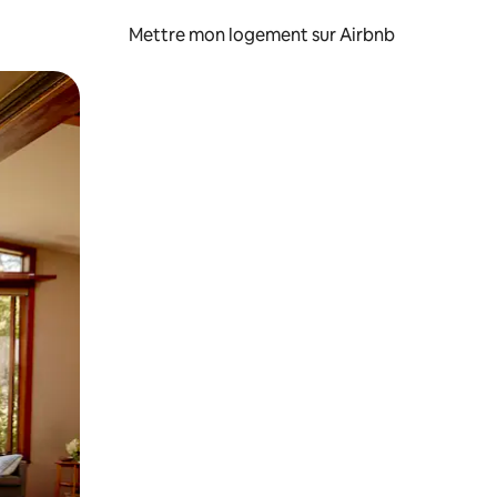
Mettre mon logement sur Airbnb
sant glisser.