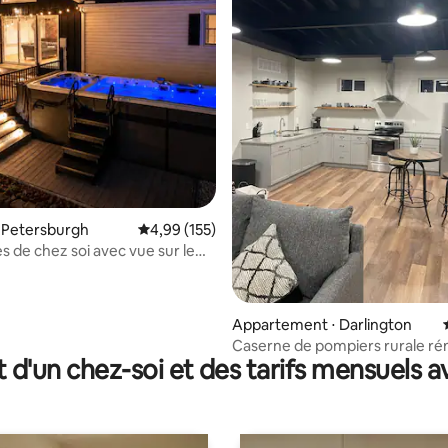
e sur la base de 9 commentaires : 5 sur 5
 Petersburgh
Évaluation moyenne sur la base de 155 comme
4,99 (155)
s de chez soi avec vue sur le
ME spa ouvert toute l’année,
Appartement ⋅ Darlington
Caserne de pompiers rurale r
t d'un chez-soi et des tarifs mensuels 