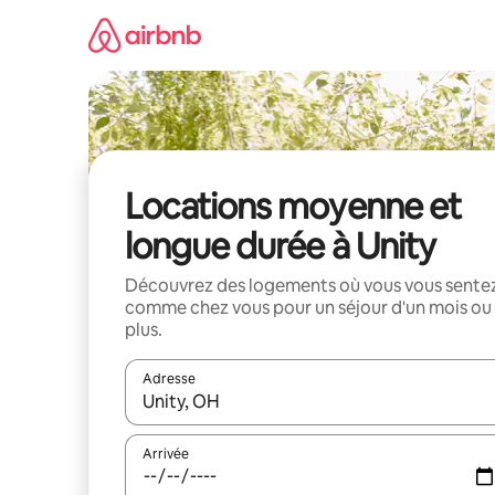
Aller
directement
au
contenu
Locations moyenne et
longue durée à Unity
Découvrez des logements où vous vous sente
comme chez vous pour un séjour d'un mois ou
plus.
Adresse
Lorsque les résultats s'affichent, utilisez les flèc
Arrivée