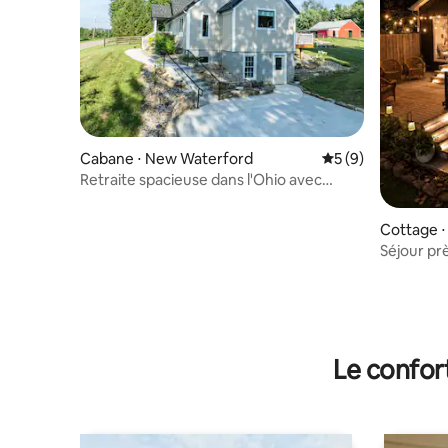
Cabane ⋅ New Waterford
Évaluation moyenn
5 (9)
Retraite spacieuse dans l'Ohio avec
chambre à coucher « king size »
Cottage ⋅
Séjour prè
lac, ÉNOR
brasero
Le confor