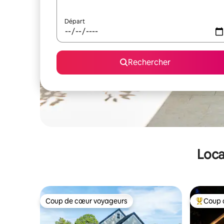
Départ
Rechercher
Loca
Coup de cœur voyageurs
Coup 
Coup de cœur voyageurs
Coups de