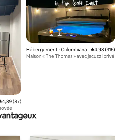
Hébergement ⋅ Columbiana
Évaluation moyenne sur
4,98 (315)
Maison « The Thomas » avec jacuzzi privé
ntaires : 4,99 sur 5
Évaluation moyenne sur la base de 87 commentaires : 4,89 sur 5
4,89 (87)
énovée
avantageux