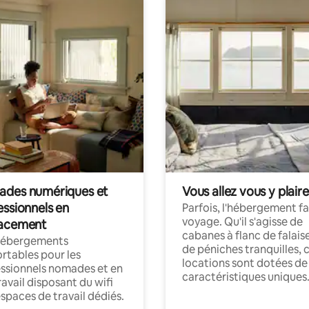
des numériques et
Vous allez vous y plaire
essionnels en
Parfois, l'hébergement fai
voyage. Qu'il s'agisse de
acement
cabanes à flanc de falais
hébergements
de péniches tranquilles, 
rtables pour les
locations sont dotées de
ssionnels nomades et en
caractéristiques uniques
ravail disposant du wifi
espaces de travail dédiés.