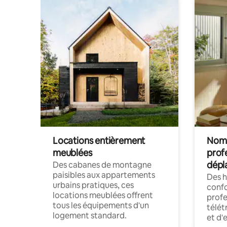
Locations entièrement
Noma
meublées
prof
dépl
Des cabanes de montagne
paisibles aux appartements
Des 
urbains pratiques, ces
confo
locations meublées offrent
profe
tous les équipements d'un
télét
logement standard.
et d'