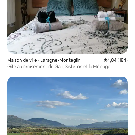
Maison de ville ⋅ Laragne-Montéglin
Évaluation moy
4,84 (184)
Gîte au croisement de Gap, Sisteron et la Méouge