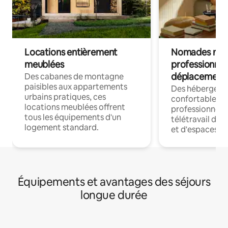
Locations entièrement
Nomades num
meublées
professionnel
déplacement
Des cabanes de montagne
paisibles aux appartements
Des hébergem
urbains pratiques, ces
confortables p
locations meublées offrent
professionnels
tous les équipements d'un
télétravail dis
logement standard.
et d'espaces de
Équipements et avantages des séjours
longue durée