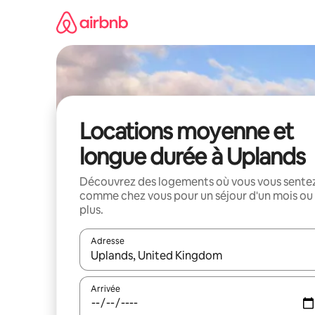
Aller
directement
au
contenu
Locations moyenne et
longue durée à Uplands
Découvrez des logements où vous vous sente
comme chez vous pour un séjour d'un mois ou
plus.
Adresse
Lorsque les résultats s'affichent, utilisez les flèc
Arrivée