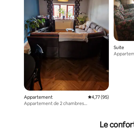
Suite
Apparteme
jardin et l
Appartement
Évaluation moyenne su
4,77 (95)
Appartement de 2 chambres
emplacement idéal
Le confor