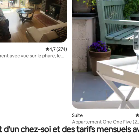
Évaluation moyenne sur la base de 274 comm
4,7 (274)
nt avec vue sur le phare, le
'allée
r la base de 95 commentaires : 4,77 sur 5
Suite
É
Appartement One One Five (2
t d'un chez-soi et des tarifs mensuels 
chambres)