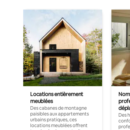
Locations entièrement
Noma
meublées
prof
dépl
Des cabanes de montagne
paisibles aux appartements
Des 
urbains pratiques, ces
confo
locations meublées offrent
profe