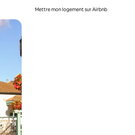
Mettre mon logement sur Airbnb
sant glisser.