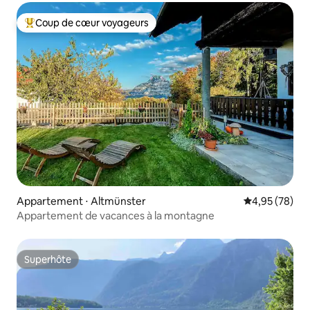
Coup de cœur voyageurs
Coups de cœur voyageurs les plus appréciés
Appartement ⋅ Altmünster
Évaluation mo
4,95 (78)
Appartement de vacances à la montagne
Superhôte
Superhôte