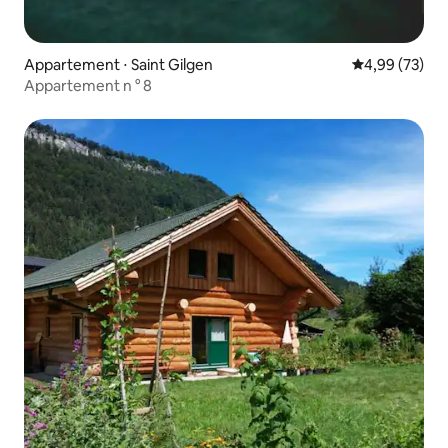
Appartement ⋅ Saint Gilgen
Évaluation mo
4,99 (73)
Appartement n ° 8