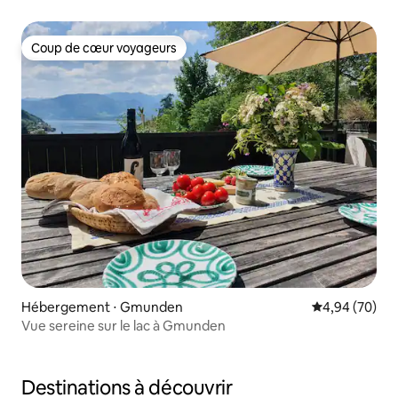
Coup de cœur voyageurs
Coup de cœur voyageurs
Hébergement ⋅ Gmunden
Évaluation mo
4,94 (70)
Vue sereine sur le lac à Gmunden
Destinations à découvrir