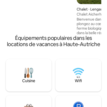
d'un salon/salle à manger ainsi que d'une
salle de bain et de toilettes, vous pouvez
Chalet ⋅ Lengau
faire de cette maison de vacances votre
Chalet Aicherhof 
lieu de retraite pour les prochains jours.
Bienvenue dans no
Je me réjouis de votre venue ! Markus
plongez au cœur d
Neubacher
ferme biologique 
dans la belle régi
Équipements populaires dans les
entourée d'un pay
souffle : les lacs 
locations de vacances à Haute-Autriche
Salzbourg. Notre c
est l'endroit idéal
vacances reposant
pourtant passionn
prévoyiez de pass
famille, de simple
et du soleil ou de f
plein air : dans no
Cuisine
Wifi
trouverez ce que 
sommes Bernadet