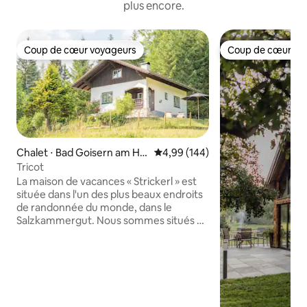
plus encore.
Coup de cœur voyageurs
Coup de cœur vo
Coup de cœur voyageurs
Coup de cœur vo
Chalet ⋅ Bad Goisern am Hal
Évaluation moyenne sur la base 
4,99 (144)
lstättersee
Tricot
La maison de vacances « Strickerl » est
située dans l'un des plus beaux endroits
de randonnée du monde, dans le
Salzkammergut. Nous sommes situés à
une altitude d'env. 880 mètres, ce qui
permet à nos clients de ressentir
immédiatement la sensation d'alpage.
Chez nous, vous avez la possibilité de
profiter de la détente et de l'idylle
autrichienne. Équipée de 2 chambres,