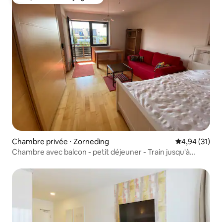
Coup de cœur voyageurs
Chambre privée ⋅ Zorneding
Évaluation mo
4,94 (31)
Chambre avec balcon - petit déjeuner - Train jusqu'à
Octoberfest