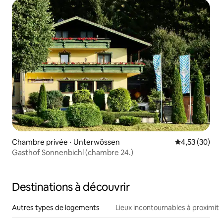
Chambre privée ⋅ Unterwössen
Évaluation mo
4,53 (30)
Gasthof Sonnenbichl (chambre 24.)
Destinations à découvrir
Autres types de logements
Lieux incontournables à proximit