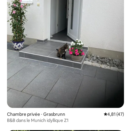
Chambre privée ⋅ Grasbrunn
Évaluation mo
4,81 (47)
B&B dans le Munich idyllique Z1