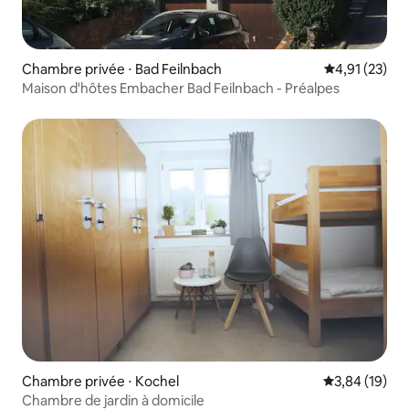
Chambre privée ⋅ Bad Feilnbach
Évaluation mo
4,91 (23)
Maison d'hôtes Embacher Bad Feilnbach - Préalpes
Chambre privée ⋅ Kochel
Évaluation mo
3,84 (19)
Chambre de jardin à domicile