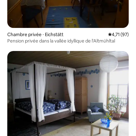
Chambre privée ⋅ Eichstätt
Évaluation mo
4,71 (97)
Pension privée dans la vallée idyllique de l'Altmühltal