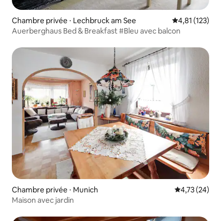
Chambre privée ⋅ Lechbruck am See
Évaluation moy
4,81 (123)
Auerberghaus Bed & Breakfast #Bleu avec balcon
Chambre privée ⋅ Munich
Évaluation mo
4,73 (24)
Maison avec jardin