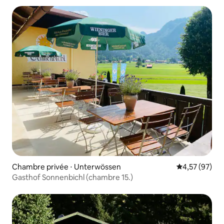
Chambre privée ⋅ Unterwössen
Évaluation mo
4,57 (97)
Gasthof Sonnenbichl (chambre 15.)