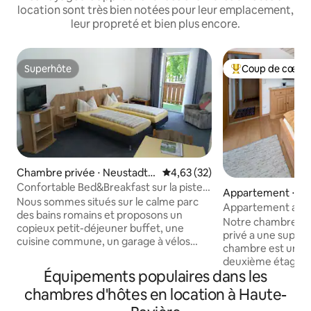
location sont très bien notées pour leur emplacement,
leur propreté et bien plus encore.
Superhôte
Coup de cœur 
Superhôte
Coups de cœur vo
Chambre privée ⋅ Neustadt a
Évaluation moyenne sur la base
4,63 (32)
n der Donau
Confortable Bed&Breakfast sur la piste
Appartement ⋅ Fa
cyclable du Danube/Danube
Nous sommes situés sur le calme parc
Appartement avec
des bains romains et proposons un
Notre chambre b
copieux petit-déjeuner buffet, une
privé a une superfi
cuisine commune, un garage à vélos
chambre est une pi
verrouillable, une machine à laver/sèche
deuxième étage a
linge(payant), un parking,une connexion
Équipements populaires dans les
magnifique sur les 
Wi-Fi. En 3 min, vous trouverez 3
pouvez prendre vo
chambres d'hôtes en location à Haute-
restaurants bavarois, des jardins àbière.
dans notre salle 
Les thermes Limes avec