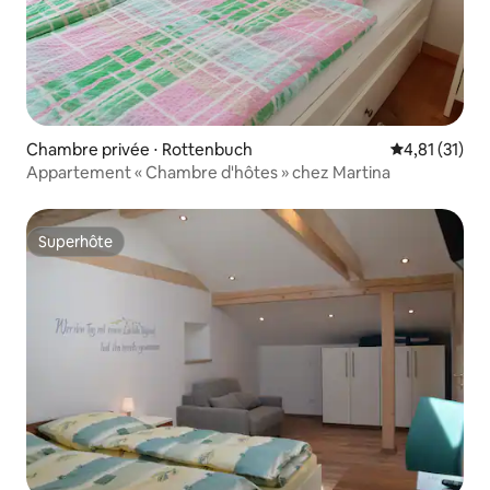
Chambre privée ⋅ Rottenbuch
Évaluation mo
4,81 (31)
Appartement « Chambre d'hôtes » chez Martina
Superhôte
Superhôte