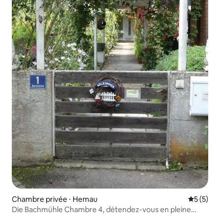
Chambre privée ⋅ Hemau
Évaluatio
5 (5)
Die Bachmühle Chambre 4, détendez-vous en pleine
nature