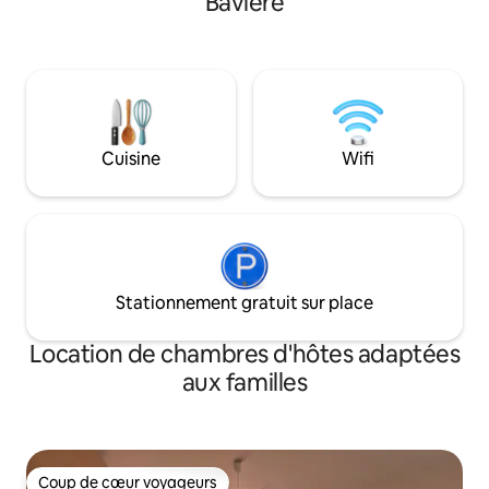
Bavière
(photo de la salle à
soufre/tourbière/thermal sont à 1 km. À
pas partie de l'ap
la périphérie de l'Altmühltal, vous êtes à
dans la même mais
proximité du Donaudurchbruch
l'appartement est 
Weltenburg, de la tour Hundertwasser,
SA ou dim. Taxe de
de la salle de libération Kelheim, du
place. Par personn
centre commercial Ingolstadt, du
Réservation minimum 6 
Vogelpark, de Datzlwurm Essing, du
septembre, réser
Cuisine
Wifi
château de Randeck, du château de
jours
Prunn, du château romain.
Stationnement gratuit sur place
Location de chambres d'hôtes adaptées
aux familles
Coup de cœur voyageurs