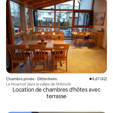
Chambre privée ⋅ Dittenheim
Évaluation mo
4,67 (42)
Le Moarhof dans la vallée de l'Altmühl
Location de chambres d'hôtes avec
terrasse