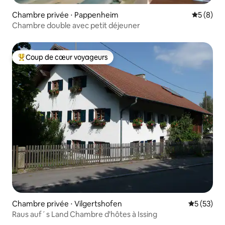
Chambre privée ⋅ Pappenheim
Évaluatio
5 (8)
Chambre double avec petit déjeuner
Coup de cœur voyageurs
Coups de cœur voyageurs les plus appréciés
Chambre privée ⋅ Vilgertshofen
Évaluation
5 (53)
Raus auf´s Land Chambre d'hôtes à Issing