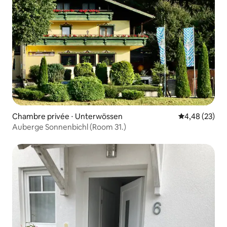
Chambre privée ⋅ Unterwössen
Évaluation mo
4,48 (23)
Auberge Sonnenbichl (Room 31.)