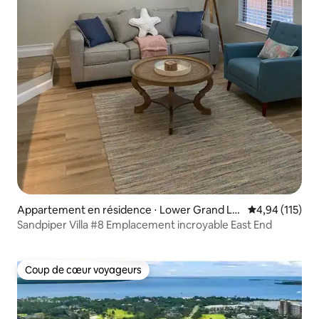
Appartement en résidence ⋅ Lower Grand La
Évaluation moy
4,94 (115)
goon
Sandpiper Villa #8 Emplacement incroyable East End
Coup de cœur voyageurs
Coup de cœur voyageurs