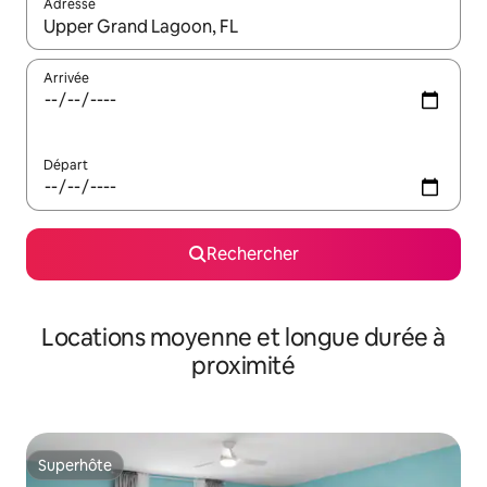
Adresse
Lorsque les résultats s'affichent, utilisez les flèches vers le hau
Arrivée
Départ
Rechercher
Locations moyenne et longue durée à
proximité
Superhôte
Superhôte