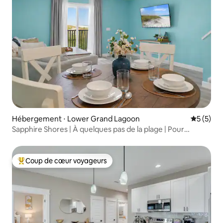
Hébergement ⋅ Lower Grand Lagoon
Évaluatio
5 (5)
Sapphire Shores | À quelques pas de la plage | Pour
8 personnes
Coup de cœur voyageurs
Coups de cœur voyageurs les plus appréciés