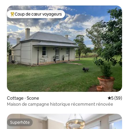
Coup de cœur voyageurs
Coups de cœur voyageurs les plus appréciés
Cottage ⋅ Scone
Évaluation
5 (59)
Maison de campagne historique récemment rénovée
Superhôte
Superhôte