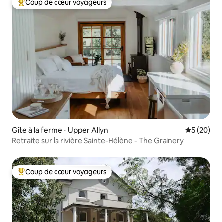
Coup de cœur voyageurs
Coups de cœur voyageurs les plus appréciés
Gîte à la ferme ⋅ Upper Allyn
Évaluation
5 (20)
Retraite sur la rivière Sainte-Hélène - The Grainery
Coup de cœur voyageurs
Coups de cœur voyageurs les plus appréciés