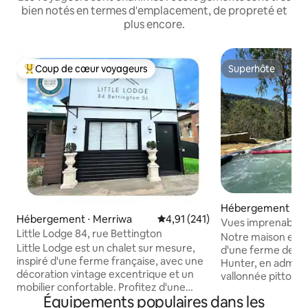
bien notés en termes d'emplacement, de propreté et
plus encore.
Coup de cœur voyageurs
Superhôte
Coups de cœur voyageurs les plus appréciés
Superhôte
Hébergement ⋅ Mo
Hébergement ⋅ Merriwa
Évaluation moyenne sur la base 
4,91 (241)
s
Vues imprenables
Little Lodge 84, rue Bettington
10 personnes et c
Notre maison est si
Little Lodge est un chalet sur mesure,
d'une ferme de 30
inspiré d'une ferme française, avec une
Hunter, en admira
décoration vintage excentrique et un
vallonnée pittore
mobilier confortable. Profitez d'une
barrage Lostock et 
Équipements populaires dans les
cuisine bien équipée avec réfrigérateur
Paterson. Spa 10 places, cheminée,