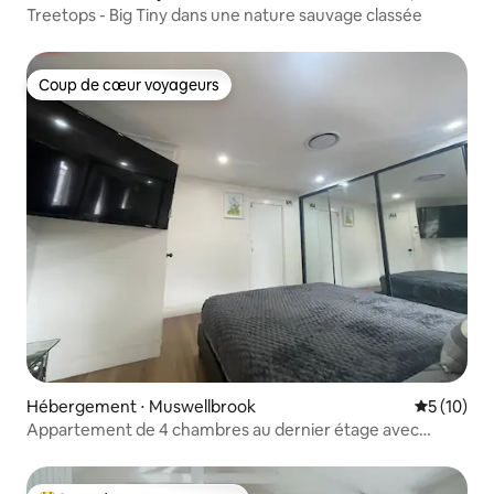
Treetops - Big Tiny dans une nature sauvage classée
Coup de cœur voyageurs
Coup de cœur voyageurs
Hébergement ⋅ Muswellbrook
Évaluation
5 (10)
Appartement de 4 chambres au dernier étage avec
parking sécurisé et intimité.