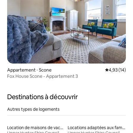
Appartement ⋅ Scone
Évaluation mo
4,93 (14)
Fox House Scone - Appartement 3
Destinations à découvrir
Autres types de logements
Location de maisons de vacances
Locations adaptées aux familles
Upper Hunter Shire Council
Upper Hunter Shire Council