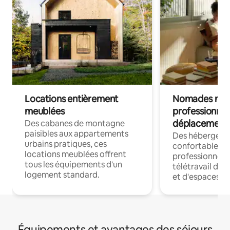
Locations entièrement
Nomades num
meublées
professionnel
déplacement
Des cabanes de montagne
paisibles aux appartements
Des hébergem
urbains pratiques, ces
confortables p
locations meublées offrent
professionnels
tous les équipements d'un
télétravail dis
logement standard.
et d'espaces de
Équipements et avantages des séjours