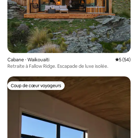
Cabane ⋅ Waikouaiti
Évaluation
5 (54)
Retraite à Fallow Ridge. Escapade de luxe isolée.
Coup de cœur voyageurs
Coup de cœur voyageurs