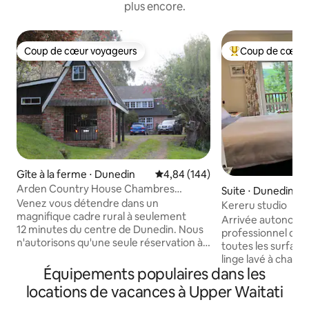
plus encore.
Coup de cœur voyageurs
Coup de cœur 
Coup de cœur voyageurs
Coups de cœur vo
Gîte à la ferme ⋅ Dunedin
Évaluation moyenne sur la base 
4,84 (144)
Arden Country House Chambres
Suite ⋅ Dunedin
d'hôtes Maison entière
Venez vous détendre dans un
Kereru studio
magnifique cadre rural à seulement
Arrivée autonome
12 minutes du centre de Dunedin. Nous
professionnel de 
n'autorisons qu'une seule réservation à
toutes les surface
la fois ; par conséquent, si vous réservez
linge lavé à chaud. Studio ensoleillé
pour un couple ou une famille de
Équipements populaires dans les
parfait pour un c
10 personnes, vous avez l'ensemble du
seule. Comprend u
locations de vacances à Upper Waitati
B&B pour vous. Il y a beaucoup à faire à
connectée avec Ne
proximité, comme visiter le marché