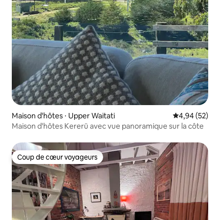
Maison d'hôtes ⋅ Upper Waitati
Évaluation mo
4,94 (52)
Maison d'hôtes Kererū avec vue panoramique sur la côte
Coup de cœur voyageurs
Coup de cœur voyageurs