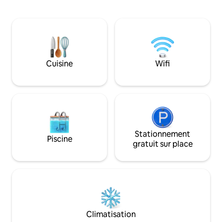
réfrigérateur, un g
fermier ou l'Orokunui Sanctuary. Si vous
à sandwich, une bou
voulez faire un court trajet en voiture,
micro-ondes, une fr
vous trouverez des plages magnifiques
et des couverts. L
avec des manchots, des phoques, des
avec couverture é
otaries, des albatros et bien plus encore.
chaleur pour un co
Utilisez notre logement comme pied-à-
l'année. Grande salle de bain avec
Cuisine
Wifi
terre et explorez les musées, les galeries
douche à haute pression. 
et les autres merveilleux sites
10 minutes en voitu
patrimoniaux de Dunedin.
des arrêts de bus
l'université et de l'
Stationnement
Piscine
gratuit sur place
Climatisation