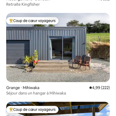
Retraite Kingfisher
Coup de cœur voyageurs
Coups de cœur voyageurs les plus appréciés
Grange ⋅ Mihiwaka
Évaluation moy
4,99 (222)
Séjour dans un hangar à Mihiwaka
Coup de cœur voyageurs
Coups de cœur voyageurs les plus appréciés