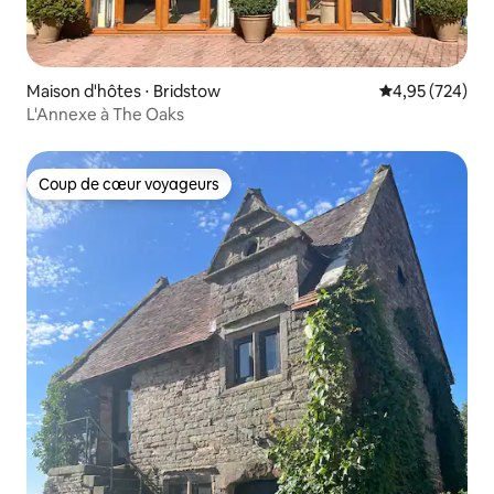
Maison d'hôtes ⋅ Bridstow
Évaluation moy
4,95 (724)
L'Annexe à The Oaks
Coup de cœur voyageurs
Coup de cœur voyageurs