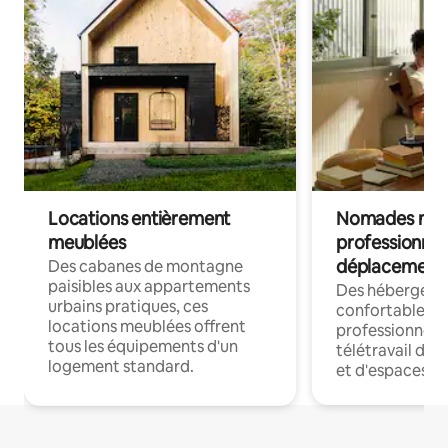
Locations entièrement
Nomades num
meublées
professionnel
déplacement
Des cabanes de montagne
paisibles aux appartements
Des hébergem
urbains pratiques, ces
confortables p
locations meublées offrent
professionnels
tous les équipements d'un
télétravail dis
logement standard.
et d'espaces de