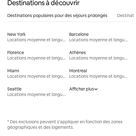
Destinations à découvrir
Destinations populaires pour des séjours prolongés
Destinati
New York
Barcelone
Locations moyenne et longue durée
Locations moyenne et longue durée
Florence
Athènes
Locations moyenne et longue durée
Locations moyenne et longue durée
Miami
Montréal
Locations moyenne et longue durée
Locations moyenne et longue durée
Seattle
Afficher plus
Locations moyenne et longue durée
* Des exclusions peuvent s'appliquer en fonction des zones
géographiques et des logements.