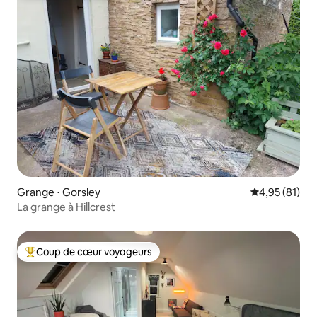
Grange ⋅ Gorsley
Évaluation mo
4,95 (81)
La grange à Hillcrest
Coup de cœur voyageurs
Coups de cœur voyageurs les plus appréciés