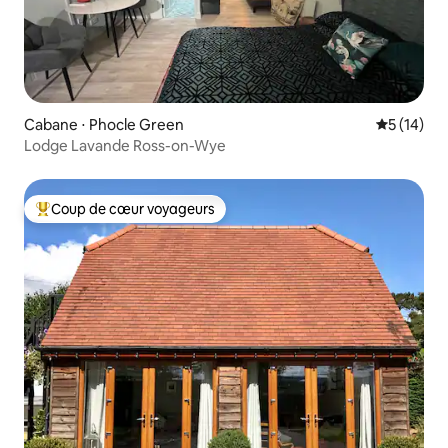
Cabane ⋅ Phocle Green
Évaluation
5 (14)
Lodge Lavande Ross-on-Wye
Coup de cœur voyageurs
Coups de cœur voyageurs les plus appréciés