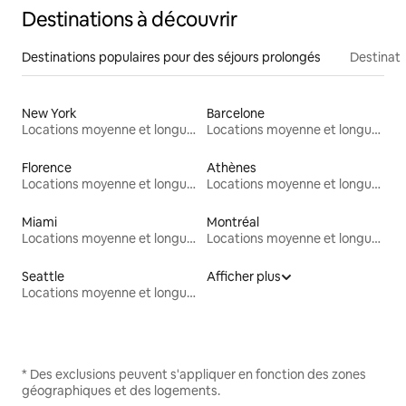
Destinations à découvrir
Destinations populaires pour des séjours prolongés
Destinati
New York
Barcelone
Locations moyenne et longue durée
Locations moyenne et longue durée
Florence
Athènes
Locations moyenne et longue durée
Locations moyenne et longue durée
Miami
Montréal
Locations moyenne et longue durée
Locations moyenne et longue durée
Seattle
Afficher plus
Locations moyenne et longue durée
* Des exclusions peuvent s'appliquer en fonction des zones
géographiques et des logements.