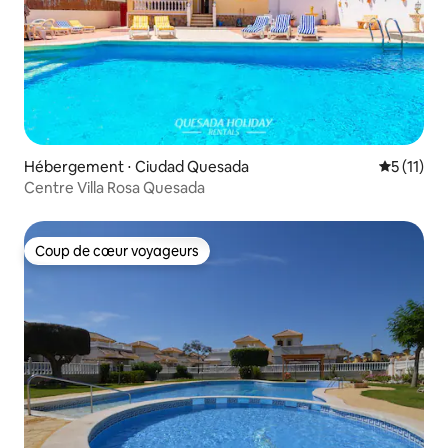
Hébergement ⋅ Ciudad Quesada
Évaluatio
5 (11)
Centre Villa Rosa Quesada
Coup de cœur voyageurs
Coup de cœur voyageurs