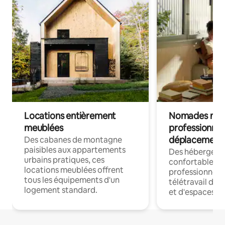
Locations entièrement
Nomades num
meublées
professionnel
déplacement
Des cabanes de montagne
paisibles aux appartements
Des hébergem
urbains pratiques, ces
confortables p
locations meublées offrent
professionnels
tous les équipements d'un
télétravail dis
logement standard.
et d'espaces de