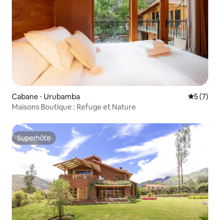
Cabane ⋅ Urubamba
Évaluatio
5 (7)
Maisons Boutique : Refuge et Nature
Superhôte
Superhôte