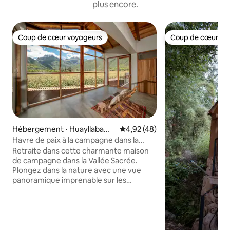
plus encore.
Coup de cœur voyageurs
Coup de cœur vo
Coup de cœur voyageurs
Coup de cœur vo
Hébergement ⋅ Huayllabamb
Évaluation moyenne sur la base
4,92 (48)
a
Havre de paix à la campagne dans la
Vallée sacrée au Pérou - Vue sur la
Retraite dans cette charmante maison
montagne
de campagne dans la Vallée Sacrée.
Plongez dans la nature avec une vue
panoramique imprenable sur les
montagnes Sawasiray et Pitusiray. Situé
au cœur de la Vallée sacrée, ce lieu
paisible est parfait pour ceux qui
recherchent le repos et la détente à
l'écart de l'agitation. Entièrement privé.