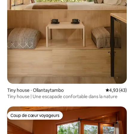
Tiny house ⋅ Ollantaytambo
Évaluation mo
4,93 (43)
Tiny house | Une escapade confortable dans la nature
Coup de cœur voyageurs
Coup de cœur voyageurs