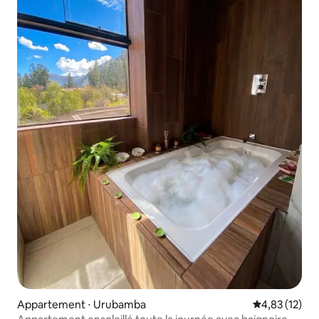
Appartement ⋅ Urubamba
Évaluation mo
4,83 (12)