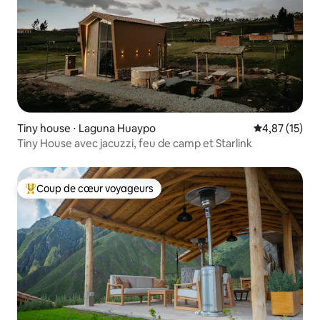
Tiny house ⋅ Laguna Huaypo
Évaluation mo
4,87 (15)
Tiny House avec jacuzzi, feu de camp et Starlink
Coup de cœur voyageurs
Coups de cœur voyageurs les plus appréciés