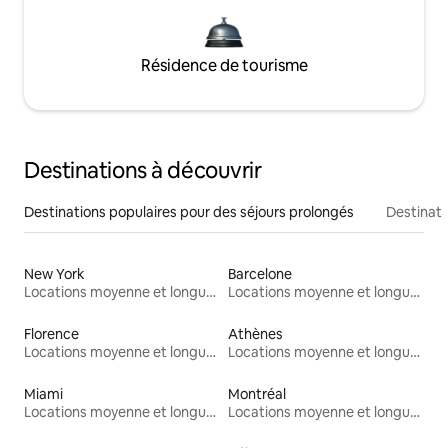
Résidence de tourisme
Destinations à découvrir
Destinations populaires pour des séjours prolongés
Destinati
New York
Barcelone
Locations moyenne et longue durée
Locations moyenne et longue durée
Florence
Athènes
Locations moyenne et longue durée
Locations moyenne et longue durée
Miami
Montréal
Locations moyenne et longue durée
Locations moyenne et longue durée