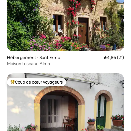
Hébergement ⋅ Sant'Ermo
Évaluation mo
4,86 (21)
Maison toscane Alma
Coup de cœur voyageurs
Coups de cœur voyageurs les plus appréciés