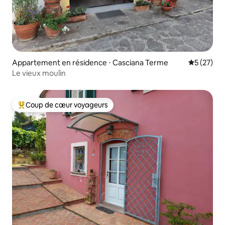
Appartement en résidence ⋅ Casciana Terme
Évaluation
5 (27)
Le vieux moulin
Coup de cœur voyageurs
Coups de cœur voyageurs les plus appréciés