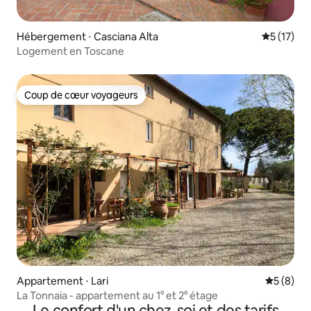
Hébergement ⋅ Casciana Alta
Évaluation
5 (17)
Logement en Toscane
Coup de cœur voyageurs
Coup de cœur voyageurs
Appartement ⋅ Lari
Évaluatio
5 (8)
La Tonnaia - appartement au 1° et 2° étage
Le confort d'un chez-soi et des tarifs