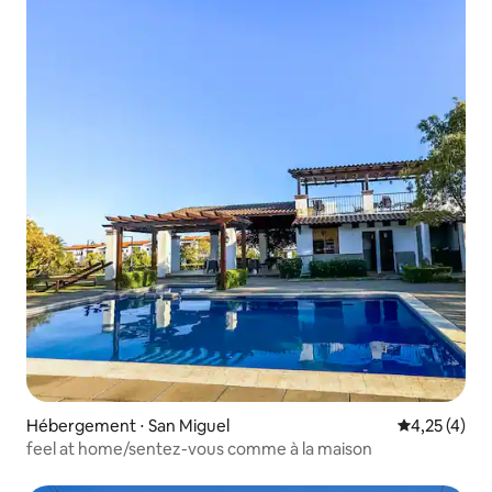
Hébergement ⋅ San Miguel
Évaluation m
4,25 (4)
feel at home/sentez-vous comme à la maison