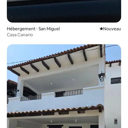
Hébergement ⋅ San Miguel
Nouvel hébe
Nouveau
Casa Canario