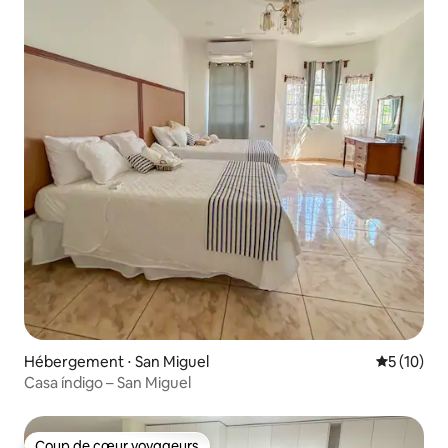
Hébergement ⋅ San Miguel
Évaluation
5 (10)
Casa índigo – San Miguel
Coup de cœur voyageurs