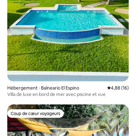
Hébergement ⋅ Balneario El Espino
Évaluation mo
4,88 (16)
Villa de luxe en bord de mer avec piscine et vue
Coup de cœur voyageurs
Coup de cœur voyageurs