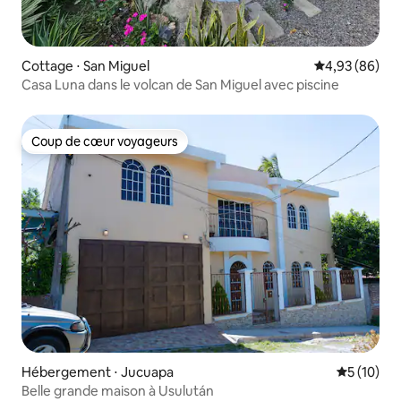
Cottage ⋅ San Miguel
Évaluation mo
4,93 (86)
Casa Luna dans le volcan de San Miguel avec piscine
Coup de cœur voyageurs
Coup de cœur voyageurs
Hébergement ⋅ Jucuapa
Évaluation
5 (10)
Belle grande maison à Usulután