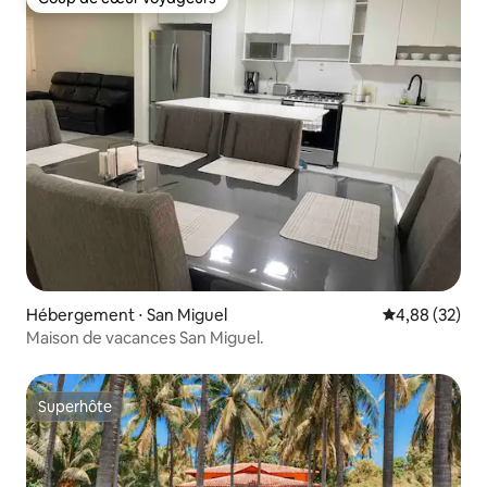
Coup de cœur voyageurs
Hébergement ⋅ San Miguel
Évaluation mo
4,88 (32)
Maison de vacances San Miguel.
Superhôte
Superhôte