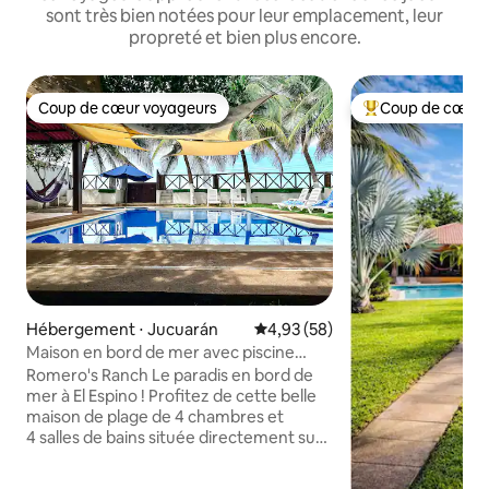
sont très bien notées pour leur emplacement, leur
propreté et bien plus encore.
Coup de cœur voyageurs
Coup de cœur 
Coup de cœur voyageurs
Coups de cœur vo
Hébergement ⋅ Jucuarán
Évaluation moyenne sur la base
4,93 (58)
Maison en bord de mer avec piscine
privée et vue sur l'océan
Romero's Ranch Le paradis en bord de
mer à El Espino ! Profitez de cette belle
maison de plage de 4 chambres et
4 salles de bains située directement sur
le sable. Accédez directement à la plage
depuis votre porte, détendez-vous au