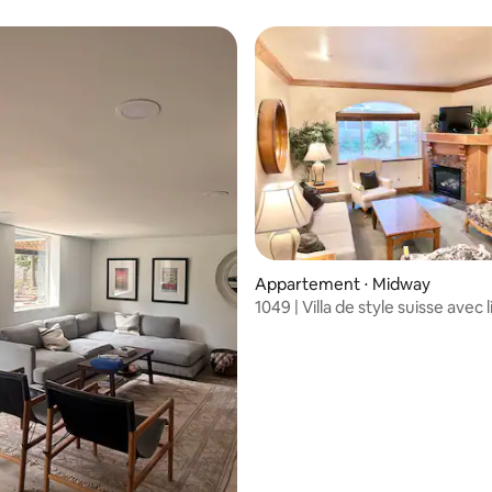
sous-sol
 Wasatch
Appartement ⋅ Midway
1049 | Villa de style suisse avec l
Size + cuisine et piscine