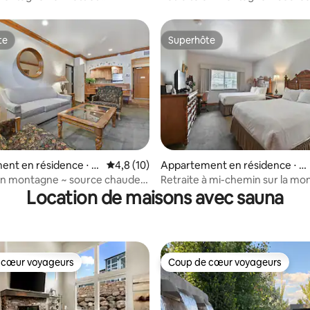
e
chaudes, ski, randonnée 2018
te
Superhôte
te
Superhôte
e sur la base de 3 commentaires : 3 sur 5
ent en résidence ⋅ M
Évaluation moyenne sur la base de 10 comm
4,8 (10)
Appartement en résidence ⋅ M
idway
en montagne ~ source chaude,
Retraite à mi-chemin sur la mo
Location de maisons avec sauna
i 2018-2
source chaude, villa de ski 2016
 cœur voyageurs
Coup de cœur voyageurs
 cœur voyageurs
Coup de cœur voyageurs