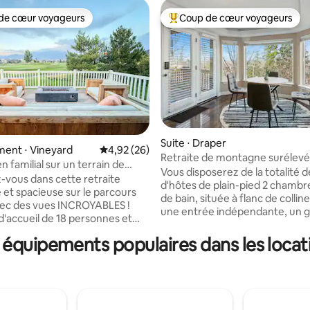
de cœur voyageurs
Coup de cœur voyageurs
 cœur voyageurs les plus appréciés
Coups de cœur voyageurs les p
 sur la base de 23 commentaires : 5 sur 5
Suite ⋅ Draper
ent ⋅ Vineyard
Évaluation moyenne sur la base de 26 commen
4,92 (26)
Retraite de montagne surélev
 familial sur un terrain de
sauna et cuisine complète
Vous disposerez de la totalité de
na + jacuzzi
vous dans cette retraite
d'hôtes de plain-pied 2 chambres
et spacieuse sur le parcours
de bain, située à flanc de collin
vec des vues INCROYABLES !
une entrée indépendante, un 
d'accueil de 18 personnes et
pour deux voitures, une terrass
14 lits, 3 chambres king size,
un sauna personnel, une cuisin
 équipements populaires dans les locat
 size et 2 chambres avec lits
entièrement équipée et une b
, il y a de la place pour tout le
dans le logement. Une expérience
ofitez d'une cuisine de luxe
soignée, conçue pour les famille
ppareils Wolf et du quartz Taj
amis proches qui apprécient le
ne salle de jeux, de jeux de
l'ambiance zen. Le logement e