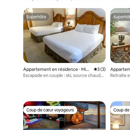
Villa 2031-2
1 chambr
Superhôte
Superhô
Superhôte
Superhô
Appartement en résidence ⋅ Mid
Évaluation moyenn
3 (3)
Appartem
way
idway
Escapade en couple : ski, source chaude,
Retraite 
villa 2029
villa de sk
Coup de cœur voyageurs
Coup de
Coup de cœur voyageurs
Coup de