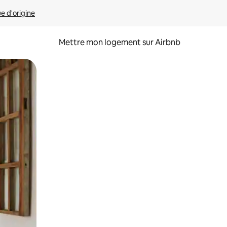
ue d'origine
Mettre mon logement sur Airbnb
sant glisser.