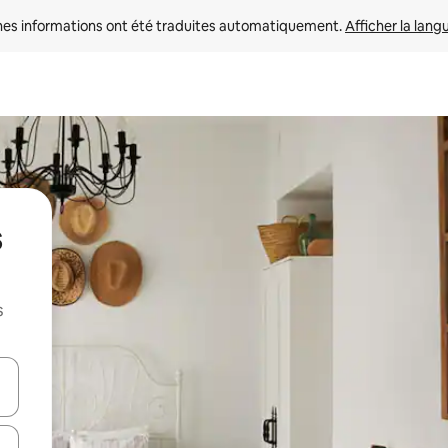
nes informations ont été traduites automatiquement. 
Afficher la lang
s
s
hes vers le haut et vers le bas pour les parcourir ou en appuyant et en fai