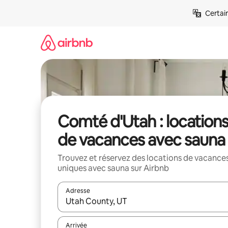
Aller
Certai
directement
au
contenu
Comté d'Utah : location
de vacances avec sauna
Trouvez et réservez des locations de vacance
uniques avec sauna sur Airbnb
Adresse
Lorsque les résultats s'affichent, utilisez les flèc
Arrivée