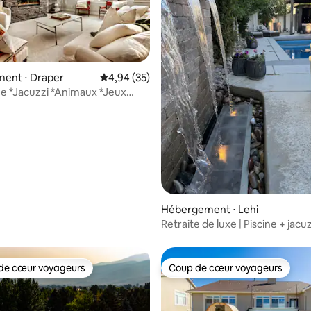
 la base de 24 commentaires : 4,83 sur 5
ent ⋅ Draper
Évaluation moyenne sur la base de 35 commen
4,94 (35)
e *Jacuzzi *Animaux *Jeux
aysage
Hébergement ⋅ Lehi
Retraite de luxe | Piscine + jacuz
sauna + accès au sentier
de cœur voyageurs
Coup de cœur voyageurs
 cœur voyageurs les plus appréciés
Coup de cœur voyageurs