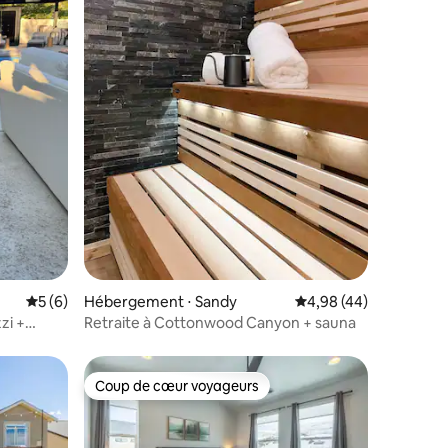
taires : 4,94 sur 5
Évaluation moyenne sur la base de 6 commentaires : 5 sur 5
5 (6)
Hébergement ⋅ Sandy
Évaluation moyenne su
4,98 (44)
zi +
Retraite à Cottonwood Canyon + sauna
Coup de cœur voyageurs
Coup de cœur voyageurs