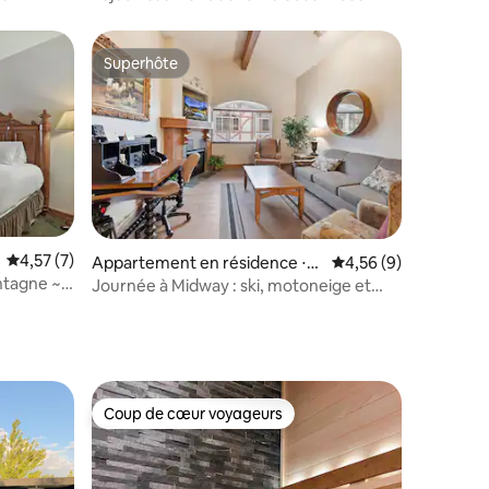
holistiques Villa 2034
Superhôte
Superhôte
entaires : 4,8 sur 5
Évaluation moyenne sur la base de 7 commentaires : 4,57 sur 5
4,57 (7)
Appartement en résidence ⋅
Évaluation moyenne s
4,56 (9)
Midway
ntagne ~
Journée à Midway : ski, motoneige et
raquettes 3050-2
Coup de cœur voyageurs
Coup de cœur voyageurs