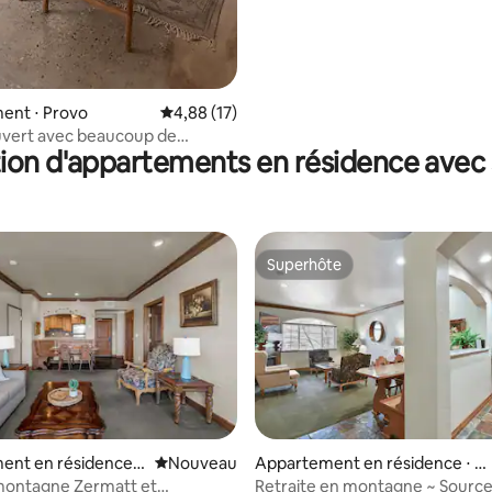
ent ⋅ Provo
Évaluation moyenne sur la base de 17 comme
4,88 (17)
uvert avec beaucoup de
ion d'appartements en résidence avec
turelle.
Superhôte
Superhôte
ent en résidence ⋅
Nouvel hébergement
Nouveau
Appartement en résidence ⋅ M
idway
montagne Zermatt et
Retraite en montagne ~ Sourc