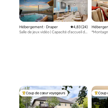
Hébergement ⋅ Draper
Évaluation moyenne sur
4,83 (24)
Hébergem
Salle de jeux vidéo | Capacité d'accueil de
*Montagn
24 personnes | Jacuzzi et sauna
*Vues *P
Coup de cœur voyageurs
Coup 
Coups de cœur voyageurs les plus appréciés
Coups de