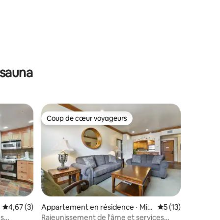
ntaires : 4,88 sur 5
 sauna
Coup de cœur voyageurs
Coup de cœur voyageurs
Évaluation moyenne sur la base de 3 commentaires : 4,67 sur 5
4,67 (3)
Appartement en résidence ⋅ Mid
Évaluation moyenne
5 (13)
way
es
Rajeunissement de l'âme et services