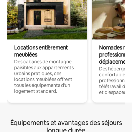
Locations entièrement
Nomades num
meublées
professionnel
déplacement
Des cabanes de montagne
paisibles aux appartements
Des hébergem
urbains pratiques, ces
confortables p
locations meublées offrent
professionnels
tous les équipements d'un
télétravail dis
logement standard.
et d'espaces de
Équipements et avantages des séjours
longue durée