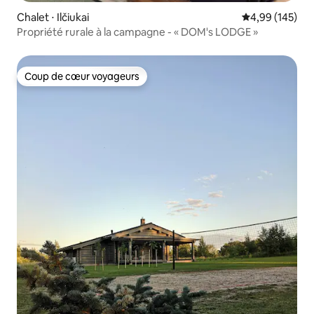
Chalet ⋅ Ilčiukai
Évaluation moy
4,99 (145)
Propriété rurale à la campagne - « DOM's LODGE »
Coup de cœur voyageurs
Coup de cœur voyageurs