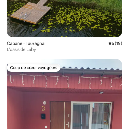
Cabane ⋅ Tauragnai
Évaluation
5 (19)
L'oasis de Laby
Coup de cœur voyageurs
Coup de cœur voyageurs