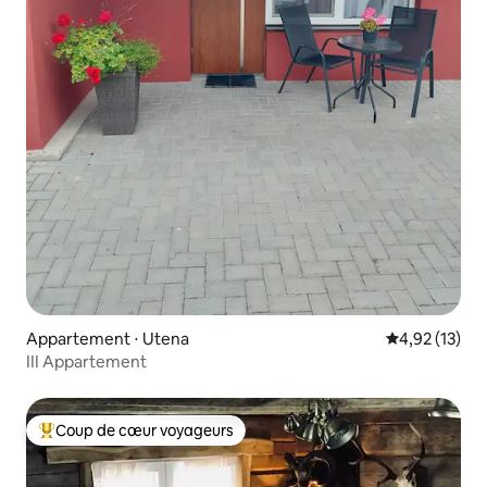
Appartement ⋅ Utena
Évaluation mo
4,92 (13)
III Appartement
Coup de cœur voyageurs
Coups de cœur voyageurs les plus appréciés