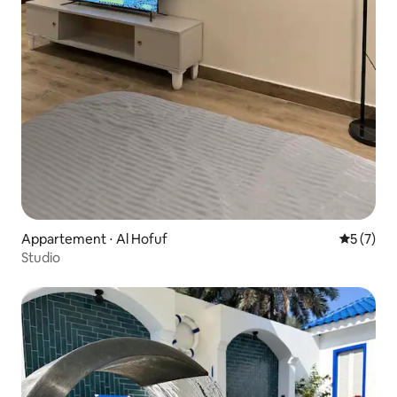
Appartement ⋅ Al Hofuf
Évaluatio
5 (7)
Studio