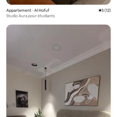
Appartement ⋅ Al Hofuf
Évaluation
5 (12)
Studio Aura pour étudiants