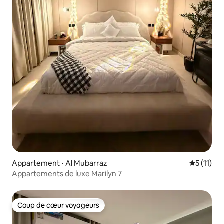
Appartement ⋅ Al Mubarraz
Évaluatio
5 (11)
Appartements de luxe Marilyn 7
Coup de cœur voyageurs
Coup de cœur voyageurs