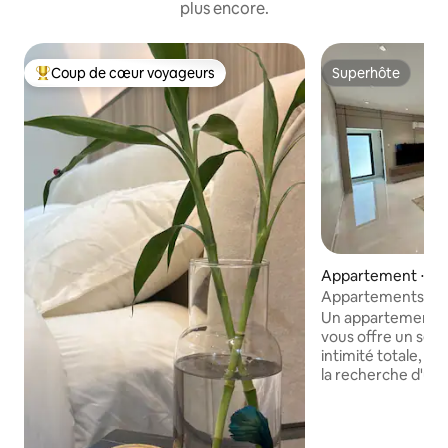
plus encore.
Coup de cœur voyageurs
Superhôte
Coups de cœur voyageurs les plus appréciés
Superhôte
Appartement ⋅ Al
Appartements à lou
Salam Al Oula
Un appartement él
vous offre un séjo
intimité totale, id
la recherche d'un 
pratique, que ce s
long séjour. Carac
l'appartement : • Chambre confortable