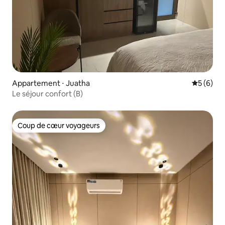
Appartement ⋅ Juatha
Évaluatio
5 (6)
Le séjour confort (B)
Coup de cœur voyageurs
Coup de cœur voyageurs