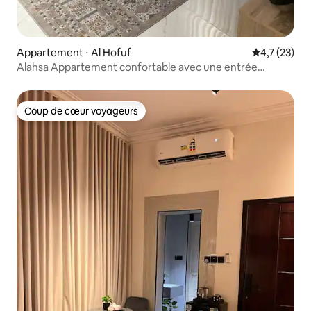
Appartement ⋅ Al Hofuf
Évaluation m
4,7 (23)
Alahsa Appartement confortable avec une entrée
intelligente
Coup de cœur voyageurs
Coup de cœur voyageurs