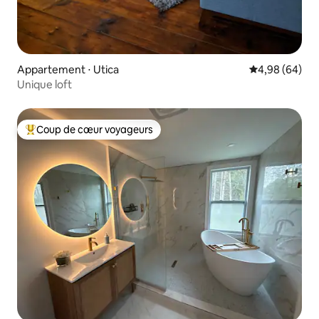
Appartement ⋅ Utica
Évaluation mo
4,98 (64)
Unique loft
Coup de cœur voyageurs
Coups de cœur voyageurs les plus appréciés