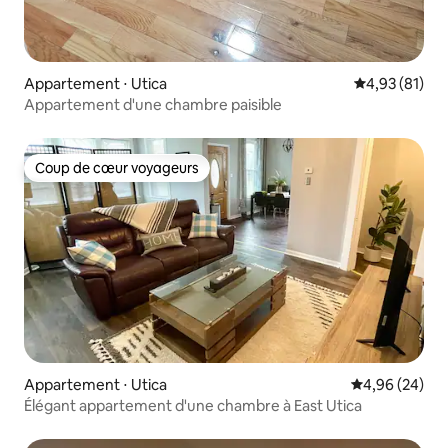
Appartement ⋅ Utica
Évaluation mo
4,93 (81)
Appartement d'une chambre paisible
Coup de cœur voyageurs
Coup de cœur voyageurs
Appartement ⋅ Utica
Évaluation mo
4,96 (24)
Élégant appartement d'une chambre à East Utica