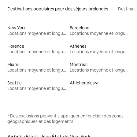
Destinations populaires pour des séjours prolongés
Destinati
New York
Barcelone
Locations moyenne et longue durée
Locations moyenne et longue durée
Florence
Athènes
Locations moyenne et longue durée
Locations moyenne et longue durée
Miami
Montréal
Locations moyenne et longue durée
Locations moyenne et longue durée
Seattle
Afficher plus
Locations moyenne et longue durée
* Des exclusions peuvent s'appliquer en fonction des zones
géographiques et des logements.
Airbnb
États-Unis
État de New York