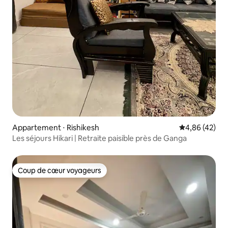
Appartement ⋅ Rishikesh
Évaluation mo
4,86 (42)
Les séjours Hikari | Retraite paisible près de Ganga
Coup de cœur voyageurs
Coup de cœur voyageurs