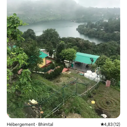
Hébergement ⋅ Bhimtal
Évaluation mo
4,83 (12)