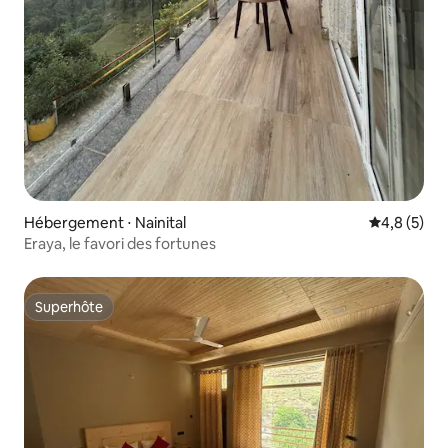
Hébergement ⋅ Nainital
Évaluation 
4,8 (5)
Eraya, le favori des fortunes
Superhôte
Superhôte