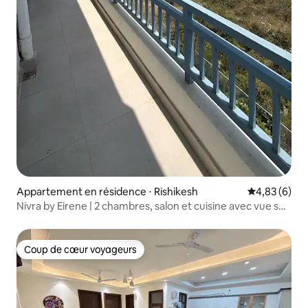
Appartement en résidence ⋅ Rishikesh
Évaluation m
4,83 (6)
Nivra by Eirene | 2 chambres, salon et cuisine avec vue sur
le Gange | Jardin et terrasse
Coup de cœur voyageurs
Coup de cœur voyageurs