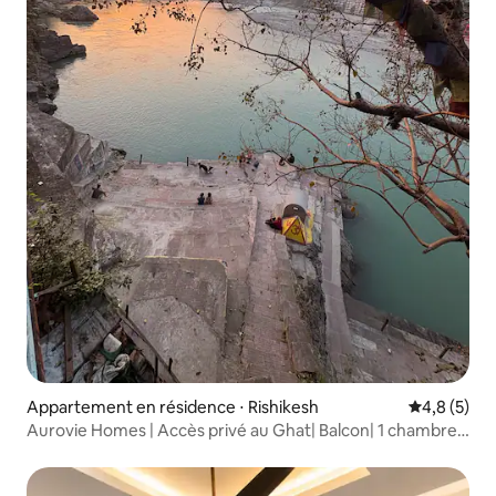
Appartement en résidence ⋅ Rishikesh
Évaluation 
4,8 (5)
Aurovie Homes | Accès privé au Ghat| Balcon| 1 chambre,
1 salle de bain et 1 salon