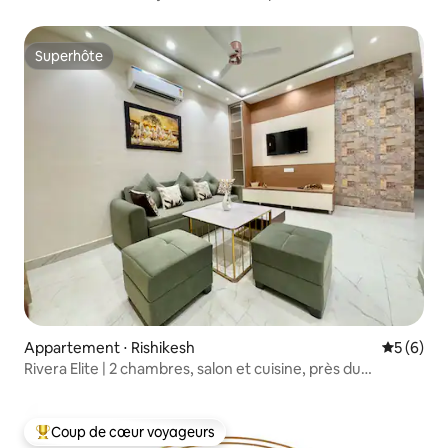
Superhôte
Superhôte
Appartement ⋅ Rishikesh
Évaluatio
5 (6)
Rivera Elite | 2 chambres, salon et cuisine, près du
Gange | Marine Drive
Coup de cœur voyageurs
Coups de cœur voyageurs les plus appréciés