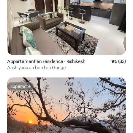
Appartement en résidence ⋅ Rishikesh
Évaluation
5 (33)
Aashiyana au bord du Gange
Superhôte
Superhôte