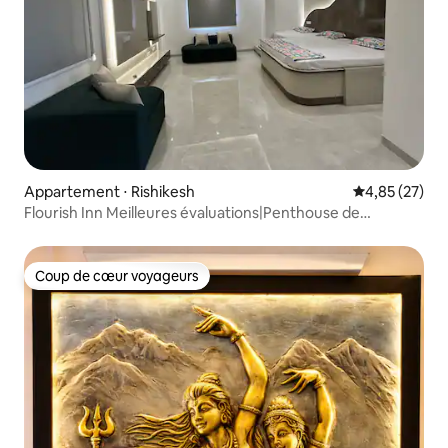
Appartement ⋅ Rishikesh
Évaluation mo
4,85 (27)
Flourish Inn Meilleures évaluations|Penthouse de
luxe|2 chambres|Panoramique
Coup de cœur voyageurs
Coup de cœur voyageurs