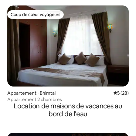
secrète, studio 1 chambre
Coup de cœur voyageurs
Coup de cœur voyageurs
Appartement ⋅ Bhimtal
Évaluation
5 (28)
Appartement 2 chambres
Location de maisons de vacances au
bord de l'eau