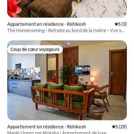
Appartement en résidence ⋅ Rishikesh
Évaluatio
5 (3)
The Homecoming • Retraite au bord de la rivière • Vue sur
le Gange
Coup de cœur voyageurs
Coup de cœur voyageurs
Appartement en résidence ⋅ Rishikesh
Évaluation
5 (29)
Maple Green par Moksha | Appartement de luxe