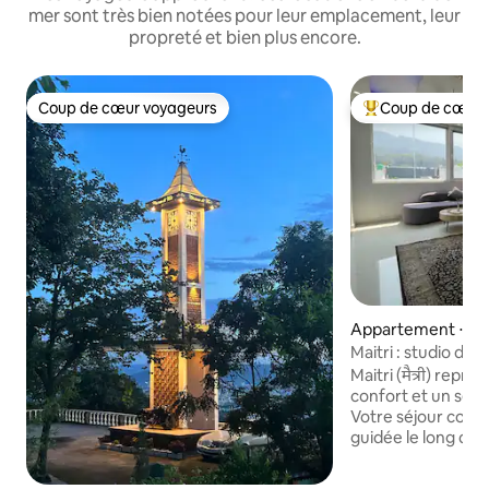
mer sont très bien notées pour leur emplacement, leur
propreté et bien plus encore.
Coup de cœur voyageurs
Coup de cœur 
Coup de cœur voyageurs
Coups de cœur vo
Appartement ⋅ Ris
Maitri : studio de 
Aarti VIP
Maitri (मैत्री) repré
confort et un senti
Votre séjour com
guidée le long de l
expérience VIP Ganga Aart
un quartier calme 