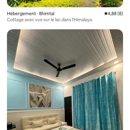
Hébergement ⋅ Bhimtal
Évaluation m
4,88 (8)
Cottage avec vue sur le lac dans l'Himalaya