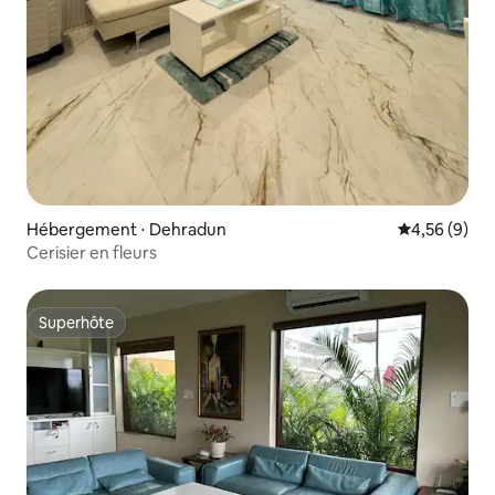
Hébergement ⋅ Dehradun
Évaluation m
4,56 (9)
Cerisier en fleurs
Superhôte
Superhôte