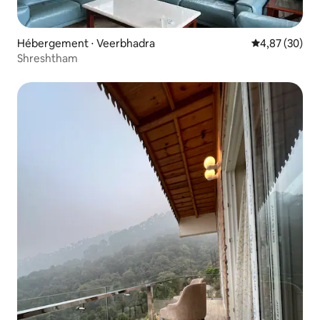
Hébergement ⋅ Veerbhadra
Évaluation mo
4,87 (30)
Shreshtham