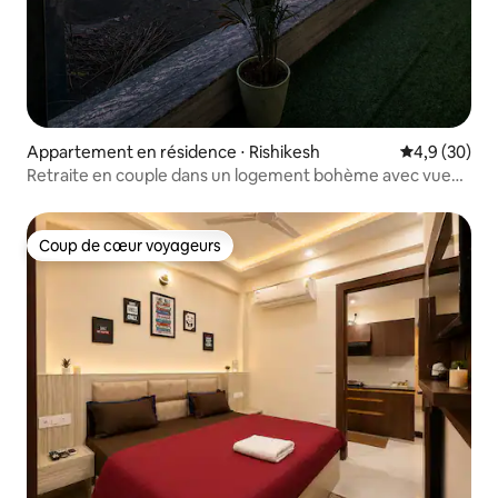
Appartement en résidence ⋅ Rishikesh
Évaluation m
4,9 (30)
Retraite en couple dans un logement bohème avec vue
sur le Gange, palmiers et pampas
Coup de cœur voyageurs
Coup de cœur voyageurs