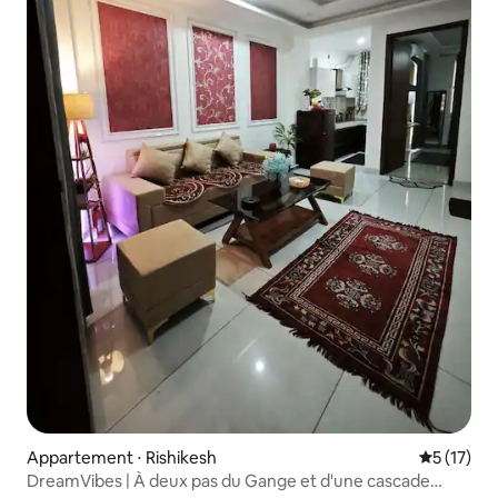
Appartement ⋅ Rishikesh
Évaluation
5 (17)
DreamVibes | À deux pas du Gange et d'une cascade