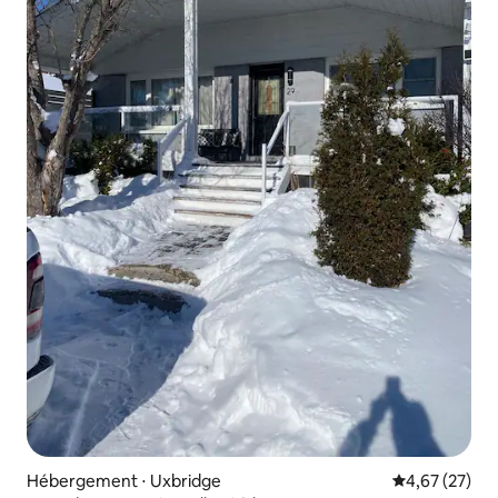
Hébergement ⋅ Uxbridge
Évaluation mo
4,67 (27)