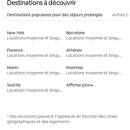
Destinations à découvrir
Destinations populaires pour des séjours prolongés
Autres t
New York
Barcelone
Locations moyenne et longue durée
Locations moyenne et longue durée
Florence
Athènes
Locations moyenne et longue durée
Locations moyenne et longue durée
Miami
Montréal
Locations moyenne et longue durée
Locations moyenne et longue durée
Seattle
Afficher plus
Locations moyenne et longue durée
* Des exclusions peuvent s'appliquer en fonction des zones
géographiques et des logements.