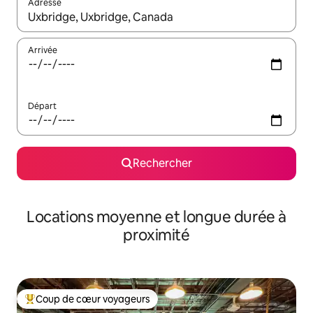
Adresse
Lorsque les résultats s'affichent, utilisez les flèches vers le hau
Arrivée
Départ
Rechercher
Locations moyenne et longue durée à
proximité
Coup de cœur voyageurs
Coups de cœur voyageurs les plus appréciés