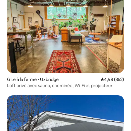
Gîte à la ferme ⋅ Uxbridge
Évaluation moy
4,98 (352)
Loft privé avec sauna, cheminée, Wi-Fi et projecteur