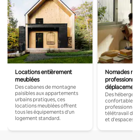
Locations entièrement
Nomades num
meublées
professionnel
déplacement
Des cabanes de montagne
paisibles aux appartements
Des hébergem
urbains pratiques, ces
confortables p
locations meublées offrent
professionnels
tous les équipements d'un
télétravail dis
logement standard.
et d'espaces de