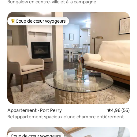
Bungalow en centre-ville et à la campagne
Coup de cœur voyageurs
Coups de cœur voyageurs les plus appréciés
Appartement ⋅ Port Perry
Évaluation mo
4,96 (56)
Bel appartement spacieux d'une chambre entièrement
équipé
Coup de cœur voyageurs