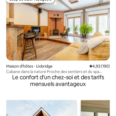
Coup de cœur voyageurs
Maison d'hôtes ⋅ Uxbridge
Évaluation moy
4,93 (190)
Cabane dans la nature Proche des sentiers et du spa
Le confort d'un chez-soi et des tarifs
Thermea
mensuels avantageux