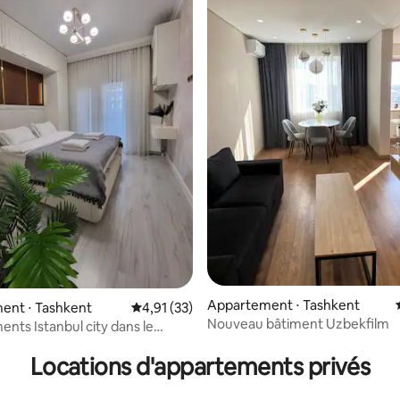
Appartement ⋅ Tashkent
ent ⋅ Tashkent
Évaluation moyenne sur la base de 33 comme
4,91 (33)
Nouveau bâtiment Uzbekfilm
nts Istanbul city dans le
 la base de 23 commentaires : 4,96 sur 5
 Tachkent
Locations d'appartements privés