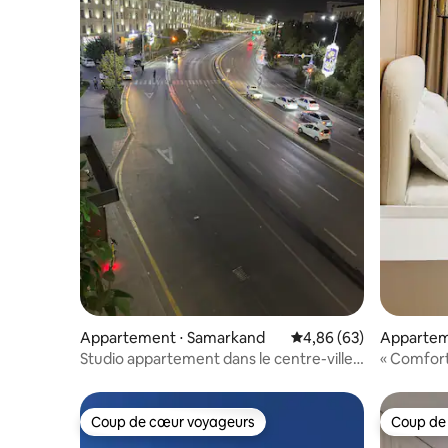
Appartement ⋅ Samarkand
Évaluation moyenne sur
4,86 (63)
Appartem
Studio appartement dans le centre-ville-
« Comfor
Boulevard
Coup de cœur voyageurs
Coup de
Coup de cœur voyageurs
Coup de