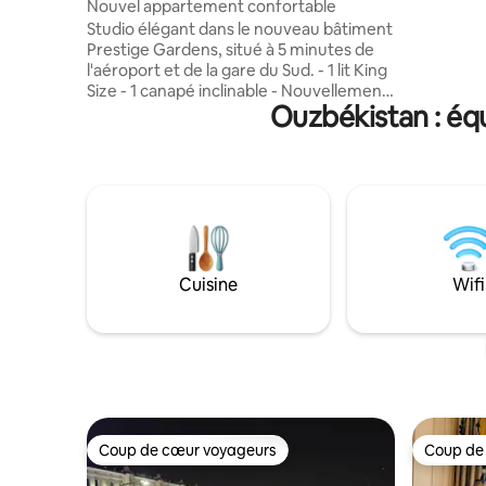
Nouvel appartement confortable
en 2026. I
Studio élégant dans le nouveau bâtiment
séparée po
Prestige Gardens, situé à 5 minutes de
superposé. Idéal pour les g
l'aéroport et de la gare du Sud. - 1 lit King
familles o
Size - 1 canapé inclinable - Nouvellement
9 personn
Ouzbékistan : éq
rénové - Il y a tout ce dont vous avez
besoin pour passer un séjour agréable :
WIFI, télévision connectée -
Réfrigérateur, machine à laver - Une
cuisine équipée. - Climatiseur, fer à
repasser, sèche-cheveux - Parking
gratuit à proximité de l'immeuble -
Station de recharge pour véhicules
électriques - Emplacement pratique, à 10
Cuisine
Wifi
minutes en voiture du centre ville -
Disponibilité des restaurants et des
supermarchés à proximité
Coup de cœur voyageurs
Coup de
Coup de cœur voyageurs
Coup de