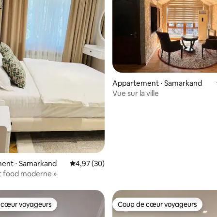
Appartement ⋅ Samarkand
Vue sur la ville
 la base de 63 commentaires : 4,86 sur 5
ent ⋅ Samarkand
Évaluation moyenne sur la base de 30 commen
4,97 (30)
t food moderne »
 cœur voyageurs
Coup de cœur voyageurs
 cœur voyageurs
Coup de cœur voyageurs