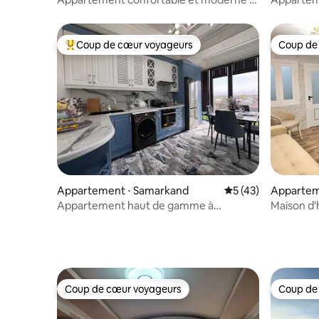
NRG U-TOWER
cuisine et
Coup de cœur voyageurs
Coup de
Coups de cœur voyageurs les plus appréciés
Coup de
Appartement ⋅ Samarkand
Évaluation moyenne
5 (43)
Appartem
Appartement haut de gamme à
Maison d'
Samarkand
Coup de cœur voyageurs
Coup de
Coup de cœur voyageurs
Coup de