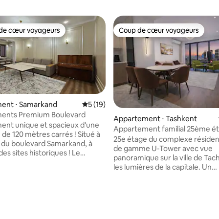
de cœur voyageurs
Coup de cœur voyageurs
 cœur voyageurs les plus appréciés
Coup de cœur voyageurs
ent ⋅ Samarkand
Évaluation moyenne sur la base de 19 co
5 (19)
ents Premium Boulevard
Appartement ⋅ Tashkent
nt unique et spacieux d'une
Appartement familial 25ème é
 de 120 mètres carrés ! Situé à
sur Tachkent City
25e étage du complexe résident
 du boulevard Samarkand, à
de gamme U-Tower avec vue
s sites historiques ! Le
panoramique sur la ville de Tac
de Gour-i-Amir se trouve à
les lumières de la capitale. Un
 à pied et la place du Registan
appartement spacieux de 3 piè
tes à pied. Vous trouverez de
rénovation design, baies vitrée
restaurants, boutiques, cafés,
ambiance hôtel-boutique. Deu
arché et un centre
chambres, un salon confortabl
l à proximité. L'appartement a
la base de 106 commentaires : 4,88 sur 5
Smart TV, une cuisine entière
 d'une rénovation intégrale