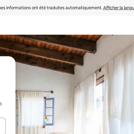
nes informations ont été traduites automatiquement. 
Afficher la lang
s
hes vers le haut et vers le bas pour les parcourir ou en appuyant et en fai