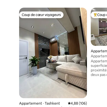
Coup de cœur voyageurs
Coup 
Coup de cœur voyageurs
Coups de
Appartem
Appartem
Apparteme
superficie
proximité
deux pas de
mausolée 
10 minutes
à 20 minu
nombreux 
un superm
commercia
Appartement ⋅ Tashkent
Évaluation moyenne sur 
4,88 (106)
bénéficié