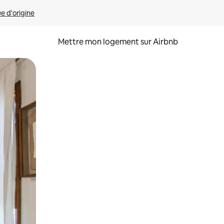
ue d'origine
Mettre mon logement sur Airbnb
sant glisser.