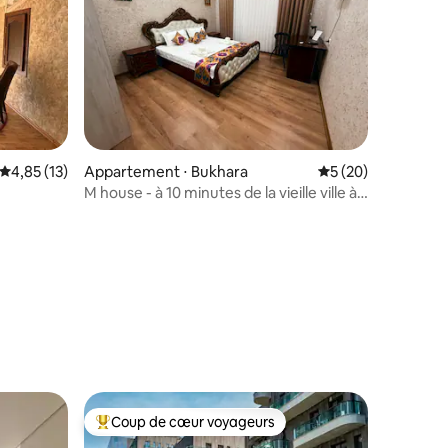
Évaluation moyenne sur la base de 13 commentaires : 4,85 sur 5
4,85 (13)
Appartement ⋅ Bukhara
Évaluation moyenne
5 (20)
M house - à 10 minutes de la vieille ville à
pied
taires : 4,97 sur 5
Coup de cœur voyageurs
Coups de cœur voyageurs les plus appréciés