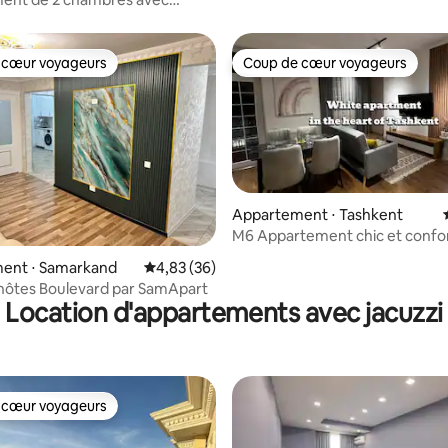
 téléviseurs
 cœur voyageurs
Coup de cœur voyageurs
 cœur voyageurs
Coup de cœur voyageurs
Appartement ⋅ Tashkent
M6 Appartement chic et confo
dans le centre
 sur la base de 43 commentaires : 5 sur 5
ent ⋅ Samarkand
Évaluation moyenne sur la base de 36 commen
4,83 (36)
hôtes Boulevard par SamApart
Location d'appartements avec jacuzzi
 cœur voyageurs
 cœur voyageurs