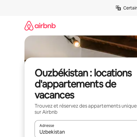
Aller
Certai
directement
au
contenu
Ouzbékistan : locations
d'appartements de
vacances
Trouvez et réservez des appartements unique
sur Airbnb
Adresse
Lorsque les résultats s'affichent, utilisez les flèc