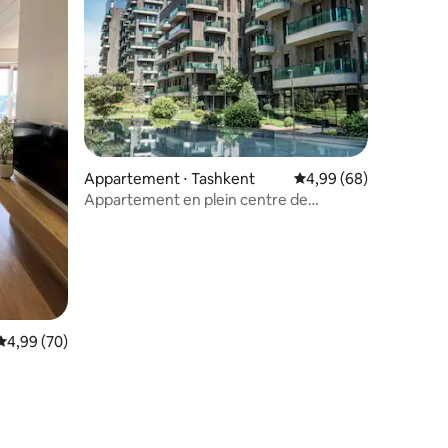
Appartement ⋅ Tashkent
Évaluation moyenne su
4,99 (68)
Appartement en plein centre de
Tachkent • Résidence PARKWOOD
Évaluation moyenne sur la base de 70 commentaires : 4,99 sur 5
4,99 (70)
ntaires : 4,91 sur 5