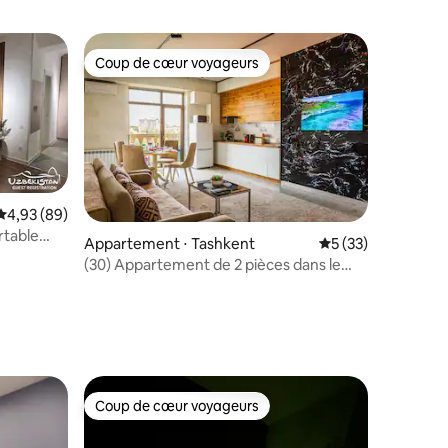
Coup de cœur voyageurs
Coup de cœur voyageurs
Évaluation moyenne sur la base de 89 commentaires : 4,93 sur 5
4,93 (89)
rtable
Appartement ⋅ Tashkent
Évaluation moyenne
5 (33)
(30) Appartement de 2 pièces dans le
taires : 4,83 sur 5
centre avec vue panoramique
Coup de cœur voyageurs
Coup de cœur voyageurs