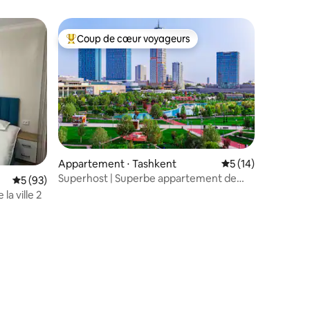
Coup de cœur voyageurs
lus appréciés
Coups de cœur voyageurs les plus appréciés
Appartement ⋅ Tashkent
Évaluation moyenne
5 (14)
Superhost | Superbe appartement de
Évaluation moyenne sur la base de 93 commentaires : 5 sur 5
5 (93)
luxe au centre de Tachkent
a ville 2
ntaires : 4,91 sur 5