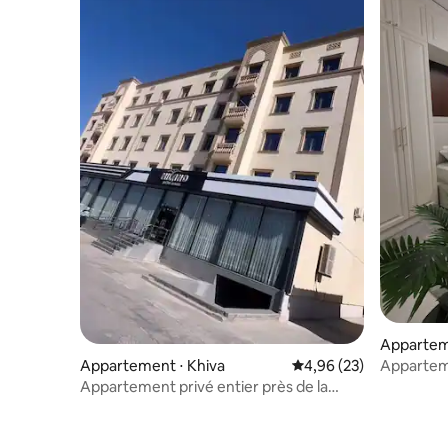
Appartem
Apparteme
Appartement ⋅ Khiva
Évaluation moyenne sur
4,96 (23)
centre de
Appartement privé entier près de la
vieille ville